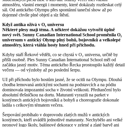
atmosféru, vlastní energii i momenty, které dokázaly roztleskat celý
sál. Od antického Olympu přes spontánní taneční show až po
dojemné chvíle plné objetí a slz štěstí.
Když antika ožívá v O₂ universu
Některé plesy mají téma. A některé dokážou vytvořit úplně
nový svět. Sunny Canadian International School proměnila O₂
universum v antický Olymp plný bohů, bojovníků a velkolepé
atmosféry, která vtáhla hosty hned při příchodu.
Kdyby staří Řekové věděli, co se chystá v O₂ universu, určitě by
přišli osobně. Ples Sunny Canadian International School měl od
začátku jasný motiv. Téma antického Řecka prostoupilo každý detail
večera — od výzdoby až po poslední šerpu.
Už při příchodu bylo hostům jasné, že se ocitli na Olympu. Dlouhá
chodba lemovaná antickými sochami na podstavcích a na pódiu
dominovala impozantní socha v životní velikosti. Předtančení bylo
absolutní třešničkou na dortu. Maturanti vyrazili na parket v
kostýmech antických bojovníků a bohyň a choreografie dokonale
ladila s celkovým tématem večera.
Šerpování probíhalo v doprovodu zlatých mužů v antických
kostýmech, kteří uváděli jednotlivé maturanty. Nechybělo ani velké
neonové logo školy, balónové dekorace v zelené a zlaté barvě ani