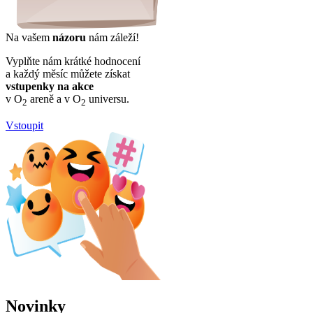
Na vašem
názoru
nám záleží!
Vyplňte nám krátké hodnocení
a každý měsíc můžete získat
vstupenky na akce
v O
areně a v O
universu.
2
2
Vstoupit
Novinky