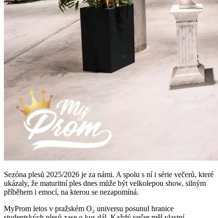
Sezóna plesů 2025/2026 je za námi. A spolu s ní i série večerů, které
ukázaly, že maturitní ples dnes může být velkolepou show, silným
příběhem i emocí, na kterou se nezapomíná.
MyProm letos v pražském O₂ universu posunul hranice
studentských plesů zase o kus dál. Každý večer měl vlastní