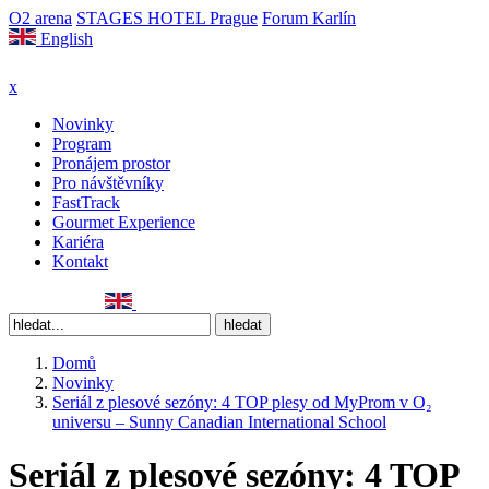
O2 arena
STAGES HOTEL Prague
Forum Karlín
English
x
Novinky
Program
Pronájem prostor
Pro návštěvníky
FastTrack
Gourmet Experience
Kariéra
Kontakt
Domů
Novinky
Seriál z plesové sezóny: 4 TOP plesy od MyProm v O₂
universu – Sunny Canadian International School
Seriál z plesové sezóny: 4 TOP