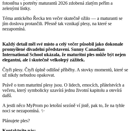
fotostěna s portréty maturantů 2026 zdobená zlatým peřím a
zelenými lístky.
Téma antického Řecka ten večer skutečně ožilo — a maturanti se
jím doslova protančili. Přesně tak vznikají plesy, na které se
nezapomíná.
Každý detail měl své místo a celý večer působil jako dokonale
promyšlené divadelní představení. Sunny Canadian
International School ukázala, že maturitní ples může být nejen
elegantní, ale i skutečně velkolepý zážitek.
Čtyři plesy. Čtyři úplně odlišné příběhy. A stovky momentů, které se
už nikdy nebudou opakovat.
Právě o tom maturitní plesy jsou. O lidech, emocích, přátelstvích a
večeru, který symbolicky uzavírá jednu životní kapitolu a otevírá
další.
A jestli něco MyProm po letošní sezóně ví jistě, pak to, že na tyhle
noci se nezapomíná. ✨
Plánujete ples?
Kontaktujte nás: