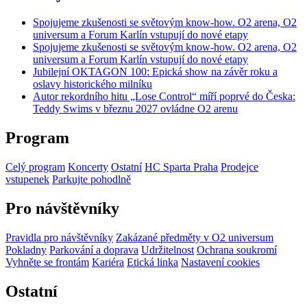
Spojujeme zkušenosti se světovým know-how. O2 arena, O2
universum a Forum Karlín vstupují do nové etapy
Spojujeme zkušenosti se světovým know-how. O2 arena, O2
universum a Forum Karlín vstupují do nové etapy
Jubilejní OKTAGON 100: Epická show na závěr roku a
oslavy historického milníku
Autor rekordního hitu „Lose Control“ míří poprvé do Česka:
Teddy Swims v březnu 2027 ovládne O2 arenu
Program
Celý program
Koncerty
Ostatní
HC Sparta Praha
Prodejce
vstupenek
Parkujte pohodlně
Pro návštěvníky
Pravidla pro návštěvníky
Zakázané předměty v O2 universum
Pokladny
Parkování a doprava
Udržitelnost
Ochrana soukromí
Vyhněte se frontám
Kariéra
Etická linka
Nastavení cookies
Ostatní