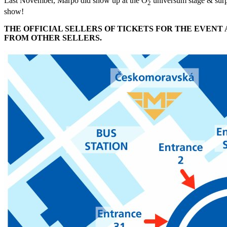
Last November, Marpo did show up at the O
universum stage & surpr
2
show!
THE OFFICIAL SELLERS OF TICKETS FOR THE EVEN
FROM OTHER SELLERS.