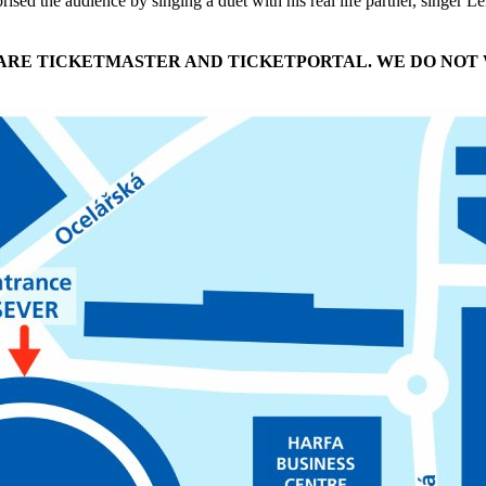
ised the audience by singing a duet with his real life partner, singer
T ARE TICKETMASTER AND TICKETPORTAL. WE DO NOT