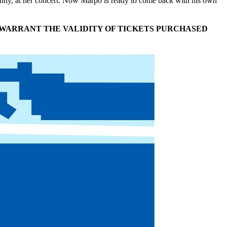
 Lenny, at her concert. Now Marpo is ready to come back with his own
 WARRANT THE VALIDITY OF TICKETS PURCHASED