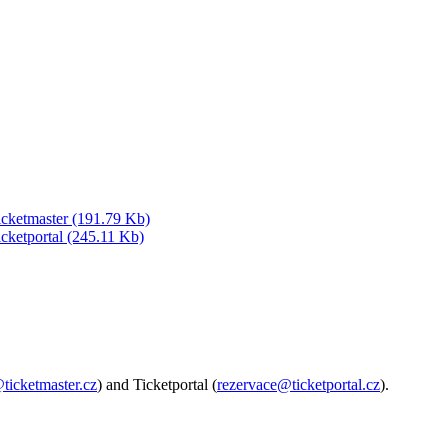
etmaster (191.79 Kb)
tportal (245.11 Kb)
@ticketmaster.cz
) and Ticketportal (
rezervace@ticketportal.cz
).