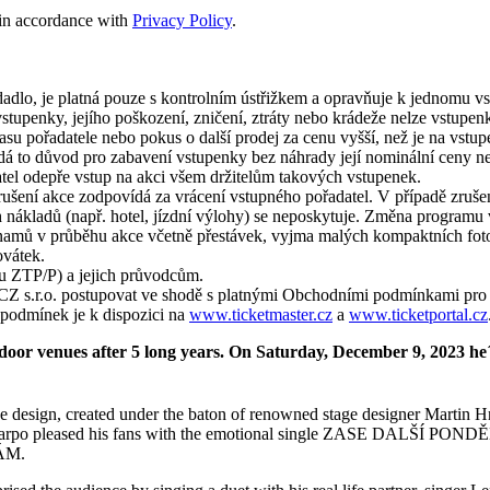
s in accordance with
Privacy Policy
.
edadlo, je platná pouze s kontrolním ústřižkem a opravňuje k jednomu 
vstupenky, jejího poškození, zničení, ztráty nebo krádeže nelze vstupen
 pořadatele nebo pokus o další prodej za cenu vyšší, než je na vstupen
á to důvod pro zabavení vstupenky bez náhrady její nominální ceny n
atel odepře vstup na akci všem držitelům takových vstupenek.
ušení akce zodpovídá za vrácení vstupného pořadatel. V případě zrušen
ích nákladů (např. hotel, jízdní výlohy) se neposkytuje. Změna progra
amů v průběhu akce včetně přestávek, vyjma malých kompaktních fotoa
ovátek.
u ZTP/P) a jejich průvodcům.
 CZ s.r.o. postupovat ve shodě s platnými Obchodními podmínkami pro 
h podmínek je k dispozici na
www.ticketmaster.cz
a
www.ticketportal.cz
or venues after 5 long years. On Saturday, December 9, 2023 he´ll
ge design, created under the baton of renowned stage designer Martin H
Marpo pleased his fans with the emotional single ZASE DALŠÍ PONDĚLÍ 
NÁM.