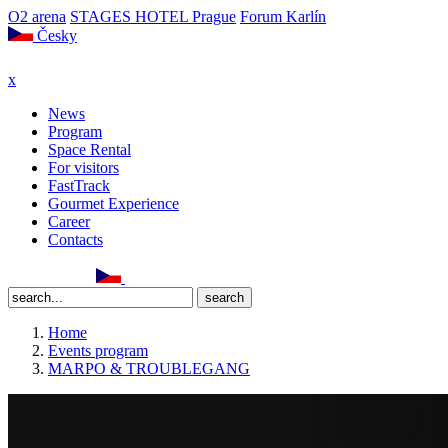
O2 arena
STAGES HOTEL Prague
Forum Karlín
Česky
x
News
Program
Space Rental
For visitors
FastTrack
Gourmet Experience
Career
Contacts
Home
Events program
MARPO & TROUBLEGANG