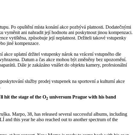
vstupu. Po opuštění místa konání akce pozbývá platnosti. Dodatečnými
ku vyměnit ani nahradit její hodnotu ani poskytnout jinou kompenzaci.
ce vytištěna, způsobuje její neplatnost. Držiteli takové vstupenky
ebo jiné kompenzace.
í akce uplatní držitel vstupenky nárok na vrácení vstupného dle
mu vyhrazena. Datum a čas akce mohou být změněny bez upozornění.
parátů. Dále je zakázáno vnášet do objektu kamery, profesionální
poskytování služby prodej vstupenek na sportovní a kulturní akce
.
 hit the stage of the O
universum Prague with his band
2
ruška. Marpo, 38, has released several successful albums, including
and this year he also reached out to another spectrum of the