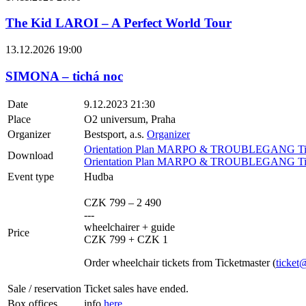
The Kid LAROI – A Perfect World Tour
13.12.2026 19:00
SIMONA – tichá noc
Date
9.12.2023 21:30
Place
O2 universum, Praha
Organizer
Bestsport, a.s.
Organizer
Orientation Plan MARPO & TROUBLEGANG Tick
Download
Orientation Plan MARPO & TROUBLEGANG Ticke
Event type
Hudba
CZK 799 – 2 490
---
wheelchairer + guide
Price
CZK 799 + CZK 1
Order wheelchair tickets from Ticketmaster (
ticket
Sale / reservation
Ticket sales have ended.
Box offices
info
here