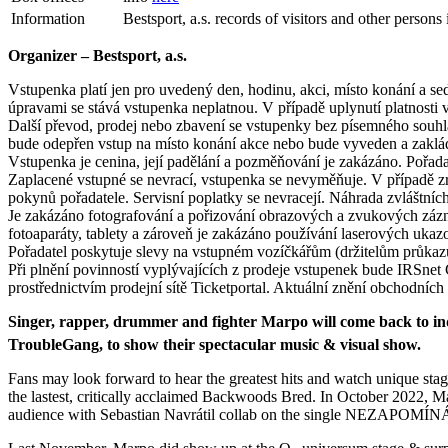
Information
Bestsport, a.s. records of visitors and other person
Organizer – Bestsport, a.s.
Vstupenka platí jen pro uvedený den, hodinu, akci, místo konání a s
úpravami se stává vstupenka neplatnou. V případě uplynutí platnosti 
Další převod, prodej nebo zbavení se vstupenky bez písemného souhlasu
bude odepřen vstup na místo konání akce nebo bude vyveden a zaklád
Vstupenka je cenina, její padělání a pozměňování je zakázáno. Pořad
Zaplacené vstupné se nevrací, vstupenka se nevyměňuje. V případě zr
pokynů pořadatele. Servisní poplatky se nevracejí. Náhrada zvláštn
Je zakázáno fotografování a pořizování obrazových a zvukových zázn
fotoaparáty, tablety a zároveň je zakázáno používání laserových ukaz
Pořadatel poskytuje slevy na vstupném vozíčkářům (držitelům průkaz
Při plnění povinností vyplývajících z prodeje vstupenek bude IRSnet
prostřednictvím prodejní sítě Ticketportal. Aktuální znění obchodníc
Singer, rapper, drummer and fighter Marpo will come back to indo
TroubleGang, to show their spectacular music & visual show.
Fans may look forward to hear the greatest hits and watch unique sta
the lastest, critically acclaimed Backwoods Bred. In October 2022, 
audience with Sebastian Navrátil collab on the single NEZAPOMÍ