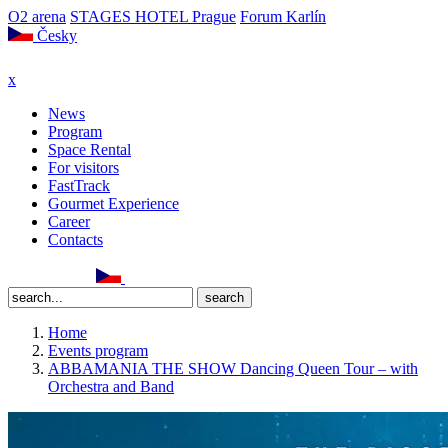
O2 arena
STAGES HOTEL Prague
Forum Karlín
Česky
x
News
Program
Space Rental
For visitors
FastTrack
Gourmet Experience
Career
Contacts
Home
Events program
ABBAMANIA THE SHOW Dancing Queen Tour – with
Orchestra and Band