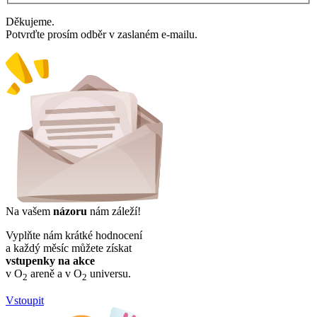
Děkujeme.
Potvrďte prosím odběr v zaslaném e-mailu.
Na vašem
názoru
nám záleží!
Vyplňte nám krátké hodnocení
a každý měsíc můžete získat
vstupenky na akce
v O
areně a v O
universu.
2
2
Vstoupit