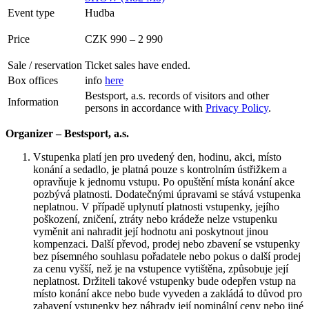
Event type
Hudba
Price
CZK 990 – 2 990
Sale / reservation
Ticket sales have ended.
Box offices
info
here
Bestsport, a.s. records of visitors and other
Information
persons in accordance with
Privacy Policy
.
Organizer – Bestsport, a.s.
Vstupenka platí jen pro uvedený den, hodinu, akci, místo
konání a sedadlo, je platná pouze s kontrolním ústřižkem a
opravňuje k jednomu vstupu. Po opuštění místa konání akce
pozbývá platnosti. Dodatečnými úpravami se stává vstupenka
neplatnou. V případě uplynutí platnosti vstupenky, jejího
poškození, zničení, ztráty nebo krádeže nelze vstupenku
vyměnit ani nahradit její hodnotu ani poskytnout jinou
kompenzaci. Další převod, prodej nebo zbavení se vstupenky
bez písemného souhlasu pořadatele nebo pokus o další prodej
za cenu vyšší, než je na vstupence vytištěna, způsobuje její
neplatnost. Držiteli takové vstupenky bude odepřen vstup na
místo konání akce nebo bude vyveden a zakládá to důvod pro
zabavení vstupenky bez náhrady její nominální ceny nebo jiné