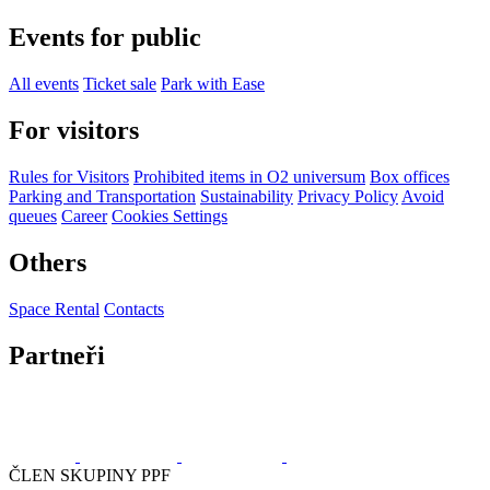
Events for public
All events
Ticket sale
Park with Ease
For visitors
Rules for Visitors
Prohibited items in O2 universum
Box offices
Parking and Transportation
Sustainability
Privacy Policy
Avoid
queues
Career
Cookies Settings
Others
Space Rental
Contacts
Partneři
ČLEN SKUPINY PPF