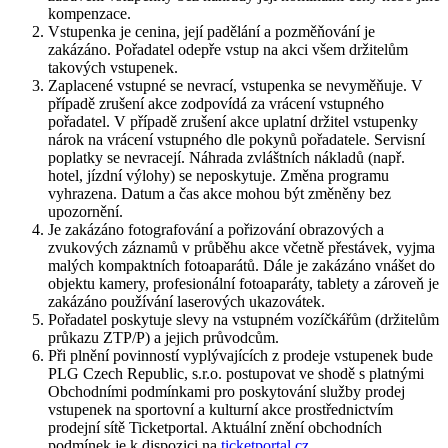
kompenzace.
Vstupenka je cenina, její padělání a pozměňování je
zakázáno. Pořadatel odepře vstup na akci všem držitelům
takových vstupenek.
Zaplacené vstupné se nevrací, vstupenka se nevyměňuje. V
případě zrušení akce zodpovídá za vrácení vstupného
pořadatel. V případě zrušení akce uplatní držitel vstupenky
nárok na vrácení vstupného dle pokynů pořadatele. Servisní
poplatky se nevracejí. Náhrada zvláštních nákladů (např.
hotel, jízdní výlohy) se neposkytuje. Změna programu
vyhrazena. Datum a čas akce mohou být změněny bez
upozornění.
Je zakázáno fotografování a pořizování obrazových a
zvukových záznamů v průběhu akce včetně přestávek, vyjma
malých kompaktních fotoaparátů. Dále je zakázáno vnášet do
objektu kamery, profesionální fotoaparáty, tablety a zároveň je
zakázáno používání laserových ukazovátek.
Pořadatel poskytuje slevy na vstupném vozíčkářům (držitelům
průkazu ZTP/P) a jejich průvodcům.
Při plnění povinností vyplývajících z prodeje vstupenek bude
PLG Czech Republic, s.r.o. postupovat ve shodě s platnými
Obchodními podmínkami pro poskytování služby prodej
vstupenek na sportovní a kulturní akce prostřednictvím
prodejní sítě Ticketportal. Aktuální znění obchodních
podmínek je k dispozici na
ticketportal.cz
.