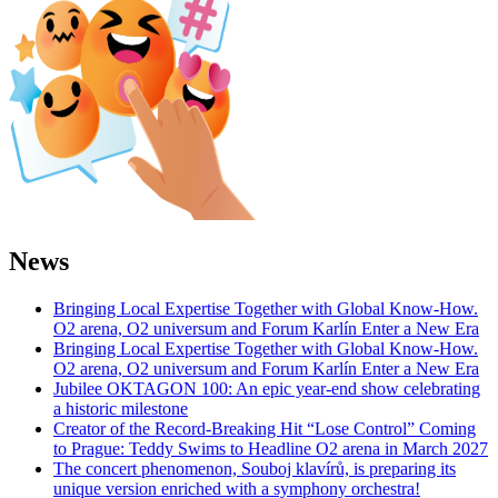
News
Bringing Local Expertise Together with Global Know-How.
O2 arena, O2 universum and Forum Karlín Enter a New Era
Bringing Local Expertise Together with Global Know-How.
O2 arena, O2 universum and Forum Karlín Enter a New Era
Jubilee OKTAGON 100: An epic year-end show celebrating
a historic milestone
Creator of the Record-Breaking Hit “Lose Control” Coming
to Prague: Teddy Swims to Headline O2 arena in March 2027
The concert phenomenon, Souboj klavírů, is preparing its
unique version enriched with a symphony orchestra!