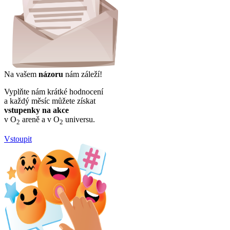
Na vašem
názoru
nám záleží!
Vyplňte nám krátké hodnocení
a každý měsíc můžete získat
vstupenky na akce
v O
areně a v O
universu.
2
2
Vstoupit