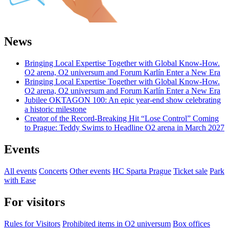
News
Bringing Local Expertise Together with Global Know-How.
O2 arena, O2 universum and Forum Karlín Enter a New Era
Bringing Local Expertise Together with Global Know-How.
O2 arena, O2 universum and Forum Karlín Enter a New Era
Jubilee OKTAGON 100: An epic year-end show celebrating
a historic milestone
Creator of the Record-Breaking Hit “Lose Control” Coming
to Prague: Teddy Swims to Headline O2 arena in March 2027
Events
All events
Concerts
Other events
HC Sparta Prague
Ticket sale
Park
with Ease
For visitors
Rules for Visitors
Prohibited items in O2 universum
Box offices