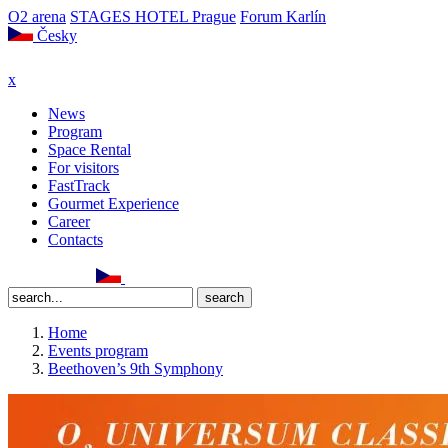
O2 arena
STAGES HOTEL Prague
Forum Karlín
Česky
x
News
Program
Space Rental
For visitors
FastTrack
Gourmet Experience
Career
Contacts
Home
Events program
Beethoven’s 9th Symphony