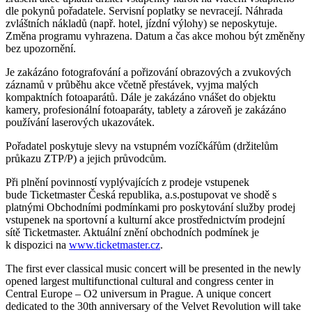
dle pokynů pořadatele. Servisní poplatky se nevracejí. Náhrada
zvláštních nákladů (např. hotel, jízdní výlohy) se neposkytuje.
Změna programu vyhrazena. Datum a čas akce mohou být změněny
bez upozornění.
Je zakázáno fotografování a pořizování obrazových a zvukových
záznamů v průběhu akce včetně přestávek, vyjma malých
kompaktních fotoaparátů. Dále je zakázáno vnášet do objektu
kamery, profesionální fotoaparáty, tablety a zároveň je zakázáno
používání laserových ukazovátek.
Pořadatel poskytuje slevy na vstupném vozíčkářům (držitelům
průkazu ZTP/P) a jejich průvodcům.
Při plnění povinností vyplývajících z prodeje vstupenek
bude Ticketmaster Česká republika, a.s.postupovat ve shodě s
platnými Obchodními podmínkami pro poskytování služby prodej
vstupenek na sportovní a kulturní akce prostřednictvím prodejní
sítě Ticketmaster. Aktuální znění obchodních podmínek je
k dispozici na
www.ticketmaster.cz
.
The first ever classical music concert will be presented in the newly
opened largest multifunctional cultural and congress center in
Central Europe – O2 universum in Prague. A unique concert
dedicated to the 30th anniversary of the Velvet Revolution will take