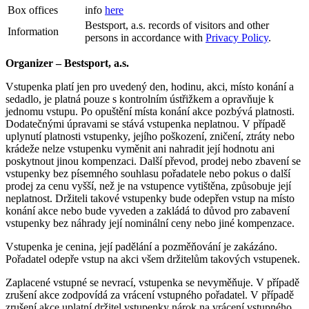
Box offices
info
here
Bestsport, a.s. records of visitors and other
Information
persons in accordance with
Privacy Policy
.
Organizer – Bestsport, a.s.
Vstupenka platí jen pro uvedený den, hodinu, akci, místo konání a
sedadlo, je platná pouze s kontrolním ústřižkem a opravňuje k
jednomu vstupu. Po opuštění místa konání akce pozbývá platnosti.
Dodatečnými úpravami se stává vstupenka neplatnou. V případě
uplynutí platnosti vstupenky, jejího poškození, zničení, ztráty nebo
krádeže nelze vstupenku vyměnit ani nahradit její hodnotu ani
poskytnout jinou kompenzaci. Další převod, prodej nebo zbavení se
vstupenky bez písemného souhlasu pořadatele nebo pokus o další
prodej za cenu vyšší, než je na vstupence vytištěna, způsobuje její
neplatnost. Držiteli takové vstupenky bude odepřen vstup na místo
konání akce nebo bude vyveden a zakládá to důvod pro zabavení
vstupenky bez náhrady její nominální ceny nebo jiné kompenzace.
Vstupenka je cenina, její padělání a pozměňování je zakázáno.
Pořadatel odepře vstup na akci všem držitelům takových vstupenek.
Zaplacené vstupné se nevrací, vstupenka se nevyměňuje. V případě
zrušení akce zodpovídá za vrácení vstupného pořadatel. V případě
zrušení akce uplatní držitel vstupenky nárok na vrácení vstupného