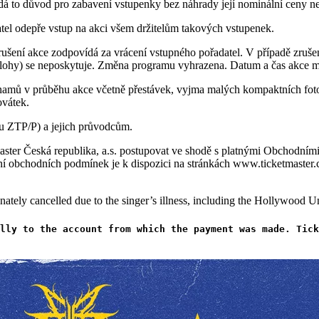
á to důvod pro zabavení vstupenky bez náhrady její nominální ceny n
atel odepře vstup na akci všem držitelům takových vstupenek.
ušení akce zodpovídá za vrácení vstupného pořadatel. V případě zrušen
 výlohy) se neposkytuje. Změna programu vyhrazena. Datum a čas akce
amů v průběhu akce včetně přestávek, vyjma malých kompaktních fotoa
ovátek.
u ZTP/P) a jejich průvodcům.
master Česká republika, a.s. postupovat ve shodě s platnými Obchodní
nění obchodních podmínek je k dispozici na stránkách www.ticketmaster.
nately cancelled due to the singer’s illness, including the Hollywood 
ally to the account from which the payment was made.
Tick