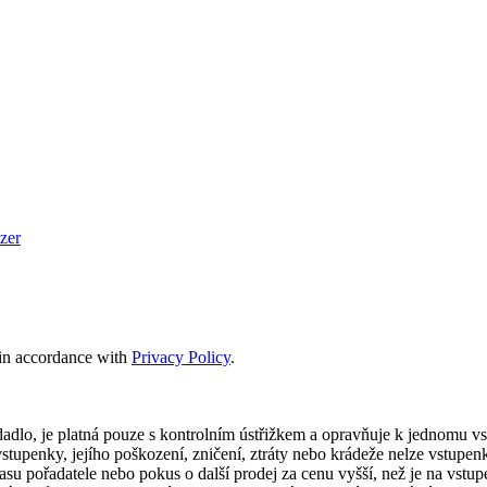
zer
s in accordance with
Privacy Policy
.
edadlo, je platná pouze s kontrolním ústřižkem a opravňuje k jednomu 
vstupenky, jejího poškození, zničení, ztráty nebo krádeže nelze vstupen
 pořadatele nebo pokus o další prodej za cenu vyšší, než je na vstupen