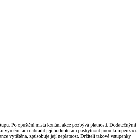
vstupu. Po opuštění místa konání akce pozbývá platnosti. Dodatečnými
ku vyměnit ani nahradit její hodnotu ani poskytnout jinou kompenzaci.
ce vytištěna, způsobuje její neplatnost. Držiteli takové vstupenky