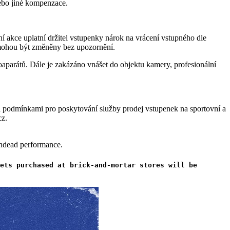
ebo jiné kompenzace.
í akce uplatní držitel vstupenky nárok na vrácení vstupného dle
 mohou být změněny bez upozornění.
parátů. Dále je zakázáno vnášet do objektu kamery, profesionální
mi podmínkami pro poskytování služby prodej vstupenek na sportovní a
cz.
Undead performance.
ets purchased at brick-and-mortar stores will be