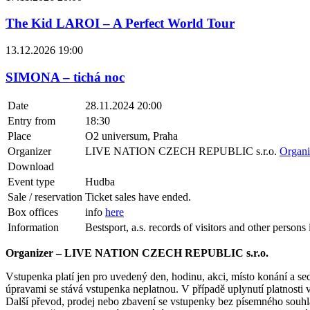
The Kid LAROI – A Perfect World Tour
13.12.2026 19:00
SIMONA – tichá noc
Date
28.11.2024 20:00
Entry from
18:30
Place
O2 universum, Praha
Organizer
LIVE NATION CZECH REPUBLIC s.r.o.
Organi
Download
Event type
Hudba
Sale / reservation
Ticket sales have ended.
Box offices
info
here
Information
Bestsport, a.s. records of visitors and other person
Organizer – LIVE NATION CZECH REPUBLIC s.r.o.
Vstupenka platí jen pro uvedený den, hodinu, akci, místo konání a s
úpravami se stává vstupenka neplatnou. V případě uplynutí platnosti 
Další převod, prodej nebo zbavení se vstupenky bez písemného souhlasu