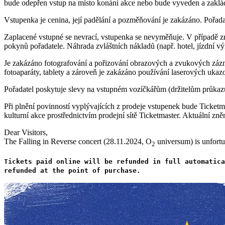
bude odepřen vstup na místo konání akce nebo bude vyveden a zaklád
Vstupenka je cenina, její padělání a pozměňování je zakázáno. Pořad
Zaplacené vstupné se nevrací, vstupenka se nevyměňuje. V případě zr
pokynů pořadatele. Náhrada zvláštních nákladů (např. hotel, jízdní
Je zakázáno fotografování a pořizování obrazových a zvukových zázn
fotoaparáty, tablety a zároveň je zakázáno používání laserových ukaz
Pořadatel poskytuje slevy na vstupném vozíčkářům (držitelům průkaz
Při plnění povinností vyplývajících z prodeje vstupenek bude Ticket
kulturní akce prostřednictvím prodejní sítě Ticketmaster. Aktuální z
Dear Visitors,
The Falling in Reverse concert (28.11.2024, O
universum) is unfortu
2
Tickets paid online will be refunded in full automatic
refunded at the point of purchase.