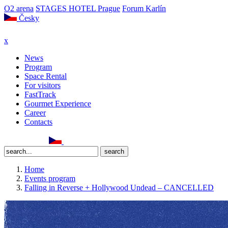
O2 arena
STAGES HOTEL Prague
Forum Karlín
Česky
x
News
Program
Space Rental
For visitors
FastTrack
Gourmet Experience
Career
Contacts
Home
Events program
Falling in Reverse + Hollywood Undead – CANCELLED