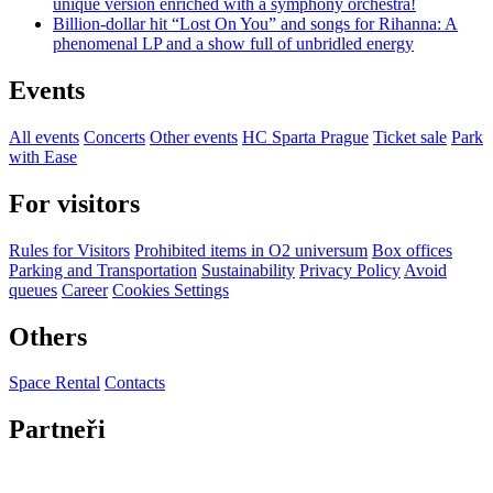
unique version enriched with a symphony orchestra!
Billion-dollar hit “Lost On You” and songs for Rihanna: A
phenomenal LP and a show full of unbridled energy
Events
All events
Concerts
Other events
HC Sparta Prague
Ticket sale
Park
with Ease
For visitors
Rules for Visitors
Prohibited items in O2 universum
Box offices
Parking and Transportation
Sustainability
Privacy Policy
Avoid
queues
Career
Cookies Settings
Others
Space Rental
Contacts
Partneři