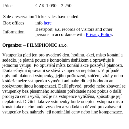
Price
CZK 1 090 – 2 250
Sale / reservation
Ticket sales have ended.
Box offices
info
here
Bestsport, a.s. records of visitors and other
Information
persons in accordance with
Privacy Policy
.
Organizer – FILMPHONIC s.r.o.
Vstupenka platí jen pro uvedený den, hodinu, akci, místo konání a
sedadlo, je platná pouze s kontrolním ústřižkem a opravňuje k
jednomu vstupu. Po opuštění místa konání akce pozbývá platnosti.
Dodatečnými úpravami se stává vstupenka neplatnou. V případě
uplynutí platnosti vstupenky, jejího poškození, zničení, ztráty nebo
krádeže nelze vstupenku vyměnit ani nahradit její hodnotu ani
poskytnout jinou kompenzaci. Další převod, prodej nebo zbavení se
vstupenky bez písemného souhlasu pořadatele nebo pokus o další
prodej za cenu vyšší, než je na vstupence vytištěna, způsobuje její
neplatnost. Držiteli takové vstupenky bude odepřen vstup na místo
konání akce nebo bude vyveden a zakládá to důvod pro zabavení
vstupenky bez náhrady její nominální ceny nebo jiné kompenzace.