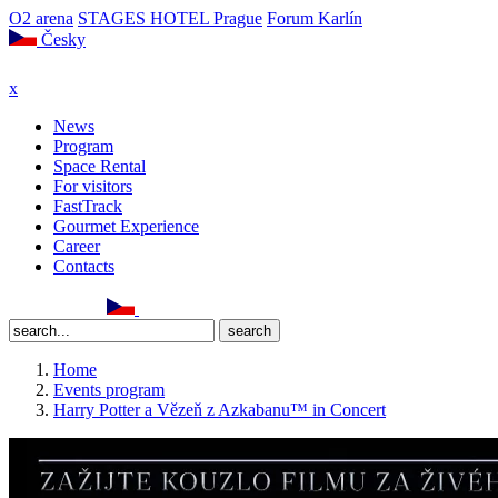
O2 arena
STAGES HOTEL Prague
Forum Karlín
Česky
x
News
Program
Space Rental
For visitors
FastTrack
Gourmet Experience
Career
Contacts
Home
Events program
Harry Potter a Vězeň z Azkabanu™ in Concert