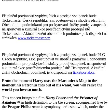
Při plnění povinností vyplývajících z prodeje vstupenek bude
Ticketmaster Česká republika, a.s. postupovat ve shodě s platnými
Obchodními podmínkami pro poskytování služby prodej vstupenek
na sportovní a kulturní akce prostřednictvím prodejní sítě
Ticketmaster. Aktuální znění obchodních podmínek je k dispozici na
stránkách
www.ticketmaster.cz
.
Při plnění povinností vyplývajících z prodeje vstupenek bude PLG
Czech Republic, s.r.o. postupovat ve shodě s platnými Obchodními
podmínkami pro poskytování služby prodej vstupenek na sportovní
a kulturní akce prostřednictvím prodejní sítě Ticketportal. Aktuální
znění obchodních podmínek je k dispozici na
ticketportal.cz
.
From the moment Harry uses the Marauder’s Map to the
moment his Patronus flies out of his wand, you will relive the
world you love so much.
This concert brings the film
Harry Potter and the Prisoner of
Azkaban™
in high definition to the big screen, accompanied live by
the
Prague Philharmonia
symphony orchestra, which, under the