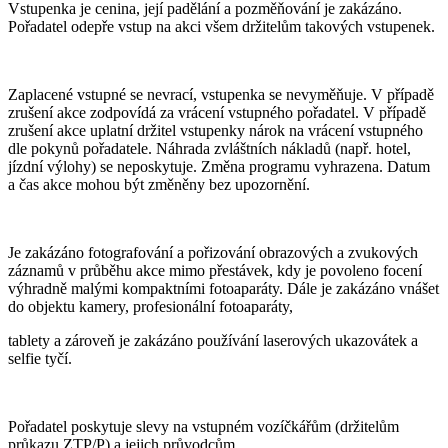
Vstupenka je cenina, její padělání a pozměňování je zakázáno.
Pořadatel odepře vstup na akci všem držitelům takových vstupenek.
Zaplacené vstupné se nevrací, vstupenka se nevyměňuje. V případě
zrušení akce zodpovídá za vrácení vstupného pořadatel. V případě
zrušení akce uplatní držitel vstupenky nárok na vrácení vstupného
dle pokynů pořadatele. Náhrada zvláštních nákladů (např. hotel,
jízdní výlohy) se neposkytuje. Změna programu vyhrazena. Datum
a čas akce mohou být změněny bez upozornění.
Je zakázáno fotografování a pořizování obrazových a zvukových
záznamů v průběhu akce mimo přestávek, kdy je povoleno focení
výhradně malými kompaktními fotoaparáty. Dále je zakázáno vnášet
do objektu kamery, profesionální fotoaparáty,
tablety a zároveň je zakázáno používání laserových ukazovátek a
selfie tyčí.
Pořadatel poskytuje slevy na vstupném vozíčkářům (držitelům
průkazu ZTP/P) a jejich průvodcům.