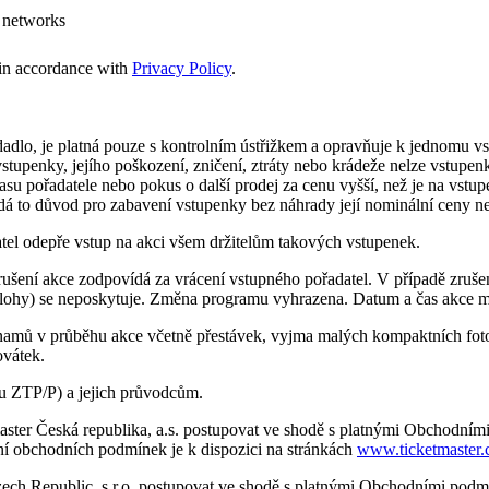
 networks
s in accordance with
Privacy Policy
.
edadlo, je platná pouze s kontrolním ústřižkem a opravňuje k jednomu 
vstupenky, jejího poškození, zničení, ztráty nebo krádeže nelze vstupen
 pořadatele nebo pokus o další prodej za cenu vyšší, než je na vstupen
á to důvod pro zabavení vstupenky bez náhrady její nominální ceny n
atel odepře vstup na akci všem držitelům takových vstupenek.
ušení akce zodpovídá za vrácení vstupného pořadatel. V případě zrušen
 výlohy) se neposkytuje. Změna programu vyhrazena. Datum a čas akce
amů v průběhu akce včetně přestávek, vyjma malých kompaktních fotoa
ovátek.
u ZTP/P) a jejich průvodcům.
master Česká republika, a.s. postupovat ve shodě s platnými Obchodní
nění obchodních podmínek je k dispozici na stránkách
www.ticketmaster.
zech Republic, s.r.o. postupovat ve shodě s platnými Obchodními podm