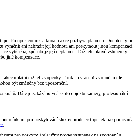
vstupu. Po opuštění místa konání akce pozbývá platnosti. Dodatečnými
ku vyměnit ani nahradit její hodnotu ani poskytnout jinou kompenzaci.
ce vytištěna, způsobuje její neplatnost. Držiteli takové vstupenky
ebo jiné kompenzace.
í akce uplatní držitel vstupenky nárok na vrácení vstupného dle
 mohou být změněny bez upozornění.
parátů. Dále je zakázáno vnášet do objektu kamery, profesionální
mi podmínkami pro poskytování služby prodej vstupenek na sportovní a
cz
.
ínkami pro poskytování služby prodej vstupenek na sportovní a