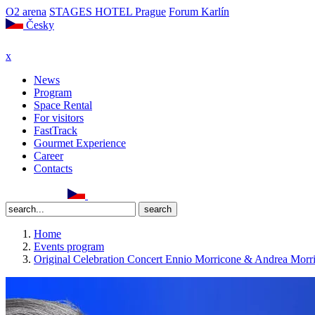
O2 arena
STAGES HOTEL Prague
Forum Karlín
Česky
x
News
Program
Space Rental
For visitors
FastTrack
Gourmet Experience
Career
Contacts
Home
Events program
Original Celebration Concert Ennio Morricone & Andrea Morr