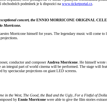
ění obchodních podmínek je k dispozici na
www.ticketportal.cz
.
xceptional concert, the
ENNIO MORRICONE ORIGINAL CEL
nio Morricone.
stro Morricone himself for years. The legendary music will come to l
projections.
mposer, conductor and composer
Andrea Morricone
. He himself wrote 
 an integral part of world cinema will be performed. The stage will fea
ed by spectacular projections on giant LED screens.
e in the West
,
The Good, the Bad and the Ugly
,
For a Fistful of Dolla
composed by
Ennio Morricone
were able to give the film stories extra