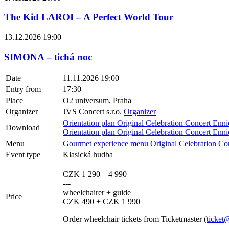
The Kid LAROI – A Perfect World Tour
13.12.2026 19:00
SIMONA – tichá noc
Date
11.11.2026 19:00
Entry from
17:30
Place
O2 universum, Praha
Organizer
JVS Concert s.r.o.
Organizer
Orientation plan Original Celebration Concert En
Download
Orientation plan Original Celebration Concert En
Menu
Gourmet experience menu Original Celebration Co
Event type
Klasická hudba
CZK 1 290 – 4 990
---
wheelchairer + guide
Price
CZK 490 + CZK 1 990
Order wheelchair tickets from Ticketmaster (
ticket