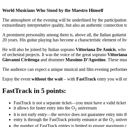
World Musicians Who Stood by the Maestro Himself
The atmosphere of the evening will be underlined by the participation
extraordinary interpretative quality, but also an authentic connection t
A prominent personality among them is, above all, the Italian guitaris
20 years. His guitar playing has become a characteristic element of li
He will also be joined by Italian soprano
Vittoriana De Amicis
, who 
of orchestral projects. It was the voice of the great soprano
Vittorian
Giovanni Civitenga
and drummer
Massimo D’Agostino
. These musi
The audience can expect a unique musical and film evening performed
Enjoy the event
without the wait
– with
FastTrack
entry you will en
FastTrack in 5 points:
FastTrack is not a separate ticket—you must have a valid ticket 
it allows for faster entry into the O
universum
2
it is not early entry—the service does not guarantee entry into t
entry is through the FastTrack priority entrance at the O
unive
2
the number of FastTrack entries is limited to ensure maximum 