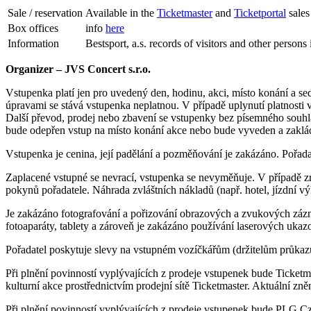
Sale / reservation
Available in the
Ticketmaster
and
Ticketportal
sales
Box offices
info
here
Information
Bestsport, a.s. records of visitors and other person
Organizer – JVS Concert s.r.o.
Vstupenka platí jen pro uvedený den, hodinu, akci, místo konání a s
úpravami se stává vstupenka neplatnou. V případě uplynutí platnosti 
Další převod, prodej nebo zbavení se vstupenky bez písemného souhlasu
bude odepřen vstup na místo konání akce nebo bude vyveden a zaklád
Vstupenka je cenina, její padělání a pozměňování je zakázáno. Pořad
Zaplacené vstupné se nevrací, vstupenka se nevyměňuje. V případě zr
pokynů pořadatele. Náhrada zvláštních nákladů (např. hotel, jízdní
Je zakázáno fotografování a pořizování obrazových a zvukových zázn
fotoaparáty, tablety a zároveň je zakázáno používání laserových ukaz
Pořadatel poskytuje slevy na vstupném vozíčkářům (držitelům průkaz
Při plnění povinností vyplývajících z prodeje vstupenek bude Ticket
kulturní akce prostřednictvím prodejní sítě Ticketmaster. Aktuální z
Při plnění povinností vyplývajících z prodeje vstupenek bude PLG C