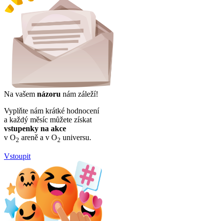
Na vašem
názoru
nám záleží!
Vyplňte nám krátké hodnocení
a každý měsíc můžete získat
vstupenky na akce
v O
areně a v O
universu.
2
2
Vstoupit