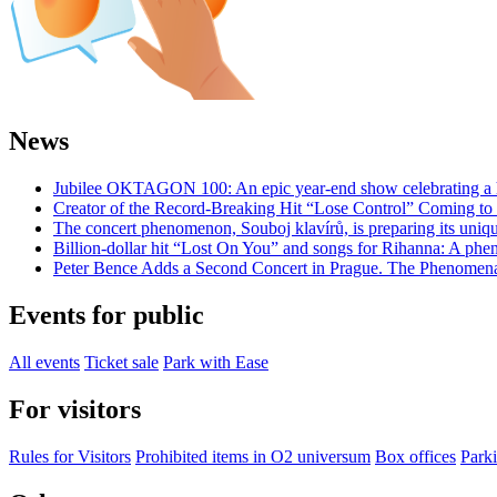
News
Jubilee OKTAGON 100: An epic year-end show celebrating a h
Creator of the Record-Breaking Hit “Lose Control” Coming t
The concert phenomenon, Souboj klavírů, is preparing its uniq
Billion-dollar hit “Lost On You” and songs for Rihanna: A phe
Peter Bence Adds a Second Concert in Prague. The Phenomenal
Events for public
All events
Ticket sale
Park with Ease
For visitors
Rules for Visitors
Prohibited items in O2 universum
Box offices
Parki