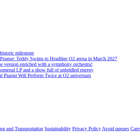
istoric milestone
o Prague: Teddy Swims to Headline O2 arena in March 2027
ue version enriched with a symphony orchestra!
nomenal LP and a show full of unbridled energy
 Pianist Will Perform Twice at O2 universum
ng and Transportation
Sustainability
Privacy Policy
Avoid queues
Care