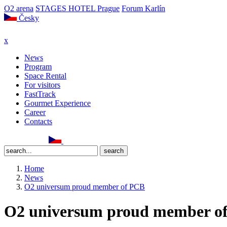
O2 arena
STAGES HOTEL Prague
Forum Karlín
Česky
x
News
Program
Space Rental
For visitors
FastTrack
Gourmet Experience
Career
Contacts
Home
News
O2 universum proud member of PCB
O2 universum proud member o