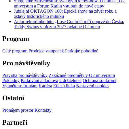
Spojujeme zkušenosti se světovým know-how. O2 arena, O2
universum a Forum Karlín vstupují do nové etapy
Jubilejní OKTAGON 100: Epická show na závěr roku a
oslavy historického milníku
Autor rekordního hitu „Lose Control“ míří poprvé do Česka:
Teddy Swims v březnu 2027 ovládne O2 arenu
Program
Celý program
Prodejce vstupenek
Parkujte pohodlně
Pro návštěvníky
Pravidla pro návštěvníky
Zakázané předměty v O2 universum
Pokladny
Parkování a doprava
Udržitelnost
Ochrana soukromí
Vyhněte se frontám
Kariéra
Etická linka
Nastavení cookies
Ostatní
Pronájem prostor
Kontakty
Partneři