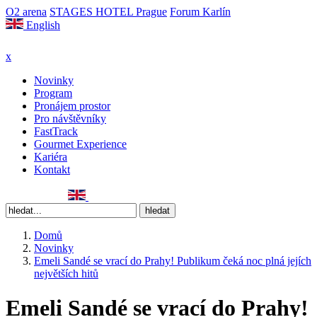
O2 arena
STAGES HOTEL Prague
Forum Karlín
English
x
Novinky
Program
Pronájem prostor
Pro návštěvníky
FastTrack
Gourmet Experience
Kariéra
Kontakt
Domů
Novinky
Emeli Sandé se vrací do Prahy! Publikum čeká noc plná jejích
největších hitů
Emeli Sandé se vrací do Prahy!