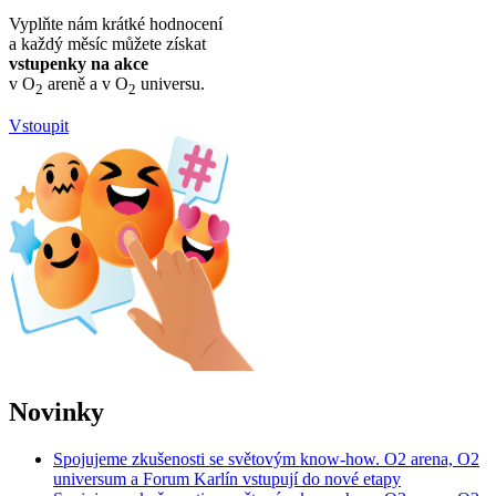
Vyplňte nám krátké hodnocení
a každý měsíc můžete získat
vstupenky na akce
v O
areně a v O
universu.
2
2
Vstoupit
Novinky
Spojujeme zkušenosti se světovým know-how. O2 arena, O2
universum a Forum Karlín vstupují do nové etapy