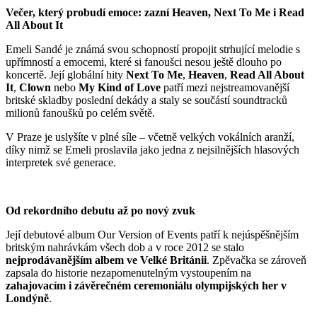
Večer, který probudí emoce: zazní Heaven, Next To Me i Read
All About It
Emeli Sandé je známá svou schopností propojit strhující melodie s
upřímností a emocemi, které si fanoušci nesou ještě dlouho po
koncertě. Její globální hity
Next To Me
,
Heaven
,
Read All About
It
,
Clown
nebo
My Kind of Love
patří mezi nejstreamovanější
britské skladby poslední dekády a staly se součástí soundtracků
milionů fanoušků po celém světě.
V Praze je uslyšíte v plné síle – včetně velkých vokálních aranží,
díky nimž se Emeli proslavila jako jedna z nejsilnějších hlasových
interpretek své generace.
Od rekordního debutu až po nový zvuk
Její debutové album Our Version of Events patří k nejúspěšnějším
britským nahrávkám všech dob a v roce 2012 se stalo
nejprodávanějším albem ve Velké Británii
. Zpěvačka se zároveň
zapsala do historie nezapomenutelným vystoupením na
zahajovacím i závěrečném ceremoniálu olympijských her v
Londýně
.