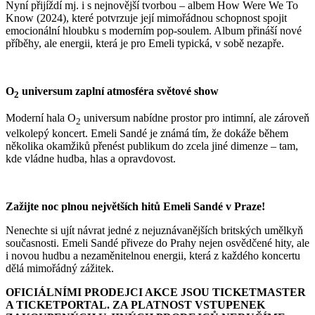
Nyní přijíždí mj. i s nejnovější tvorbou – albem How Were We To
Know (2024), které potvrzuje její mimořádnou schopnost spojit
emocionální hloubku s moderním pop-soulem. Album přináší nové
příběhy, ale energii, která je pro Emeli typická, v sobě nezapře.
O
universum zaplní atmosféra světové show
2
Moderní hala O
universum nabídne prostor pro intimní, ale zároveň
2
velkolepý koncert. Emeli Sandé je známá tím, že dokáže během
několika okamžiků přenést publikum do zcela jiné dimenze – tam,
kde vládne hudba, hlas a opravdovost.
Zažijte noc plnou největších hitů Emeli Sandé v Praze!
Nenechte si ujít návrat jedné z nejuznávanějších britských umělkyň
současnosti. Emeli Sandé přiveze do Prahy nejen osvědčené hity, ale
i novou hudbu a nezaměnitelnou energii, která z každého koncertu
dělá mimořádný zážitek.
OFICIÁLNÍMI PRODEJCI AKCE JSOU TICKETMASTER
A TICKETPORTAL. ZA PLATNOST VSTUPENEK