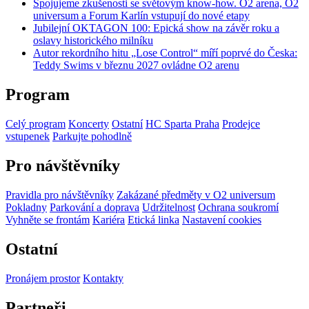
Spojujeme zkušenosti se světovým know-how. O2 arena, O2
universum a Forum Karlín vstupují do nové etapy
Jubilejní OKTAGON 100: Epická show na závěr roku a
oslavy historického milníku
Autor rekordního hitu „Lose Control“ míří poprvé do Česka:
Teddy Swims v březnu 2027 ovládne O2 arenu
Program
Celý program
Koncerty
Ostatní
HC Sparta Praha
Prodejce
vstupenek
Parkujte pohodlně
Pro návštěvníky
Pravidla pro návštěvníky
Zakázané předměty v O2 universum
Pokladny
Parkování a doprava
Udržitelnost
Ochrana soukromí
Vyhněte se frontám
Kariéra
Etická linka
Nastavení cookies
Ostatní
Pronájem prostor
Kontakty
Partneři