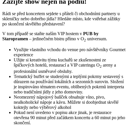
Zažijte show nejen na podiu!
Rádi se před koncertem sejdete s přáteli či obchodními partnery u
skleničky nebo dobrého jídla? Hledáte místo, kde vstřebat zážitky
po skončení skvělého představení?
V tom případě se staňte naším VIP hostem v
PUB by
Staropramen
– jedinečném bistru přímo v O
universum.
2
Využijte vlastního vchodu do venue pro návštěvníky Gourmet
experience
Užijte si kreativitu týmu kuchařů se zkušenostmi ze
špičkových hotelů, restaurací a VIP cateringu O
areny a
2
profesionální usměvavé obsluhy.
Tematický buffet se studenými a teplými pokrmy sestavený s
důrazem na používání lokálních a sezonních surovin. Složení
je inspirováno tématem eventu, oblíbených pokrmů interpreta
nebo tradičními jídly z jeho domoviny.
Neomezený nápojový balíček obsahuje víno, pivo,
nealkoholické nápoje a kávu. Můžete si doobjednat skvělé
koktejly nebo výběrový alkohol
Pokud není uvedeno v popisu akce jinak, je restaurace
otevřena 90 minut před začátkem koncertu a 60 minut po jeho
skončení.