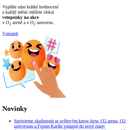
Vyplňte nám krátké hodnocení
a každý měsíc můžete získat
vstupenky na akce
v O
areně a v O
universu.
2
2
Vstoupit
Novinky
Spojujeme zkušenosti se světovým know-how. O2 arena, O2
universum a Forum Karlín vstupují do nové etapy