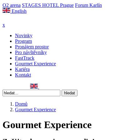
O2 arena
STAGES HOTEL Prague
Forum Karlín
English
x
Novinky
Program
Pronájem prostor
Pro návštěvníky
FastTrack
Gourmet Experience
Kariéra
Kontakt
Domů
Gourmet Experience
Gourmet Experience