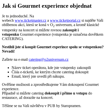
Jak si Gourmet experience objednat
Je to jednoduché. Na
webech
www.ticketmaster.cz
a
www.ticketportal.cz
si najděte Vaši
oblíbenou akci, která se koná v O
universum, a kromě klasické
2
vstupenky na koncert si můžete rovnou
zakoupit i
vstupenku
Gourmet experience (vstupenka je označena dovětkem
CATERING).
Nestihli jste si koupit Gourmet experince spolu se vstupenkou?
Nevadí!
Zašlete na e-mail
catering@o2universum.cz
Název ticket operátora, kde jste vstupenky zakoupili
Čísla e-ticketů, ke kterým chcete catering dokoupit
Email, který jste uvedli při nákupu.
Ověříme možnosti a zprostředkujeme Vám dokoupení Gourmet
experience.
Případně si můžete catering
dokoupit i přímo u vstupu
do
restaurace, až dorazíte na koncert.
Těšíme se na Vaši návštěvu v PUB by Staropramen.