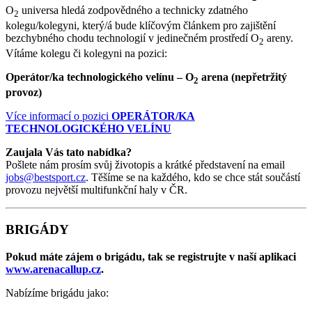
O
universa hledá zodpovědného a technicky zdatného
2
kolegu/kolegyni, který/á bude klíčovým článkem pro zajištění
bezchybného chodu technologií v jedinečném prostředí O
areny.
2
Vítáme kolegu či kolegyni na pozici:
Operátor/ka technologického velínu – O
arena (nepřetržitý
2
provoz)
Více informací o pozici
OPERÁTOR/KA
TECHNOLOGICKÉHO VELÍNU
Zaujala Vás tato nabídka?
Pošlete nám prosím svůj životopis a krátké představení na email
jobs@bestsport.cz
. Těšíme se na každého, kdo se chce stát součástí
provozu největší multifunkční haly v ČR.
BRIGÁDY
Pokud máte zájem o brigádu, tak se registrujte v naší aplikaci
www.arenacallup.cz
.
Nabízíme brigádu jako: