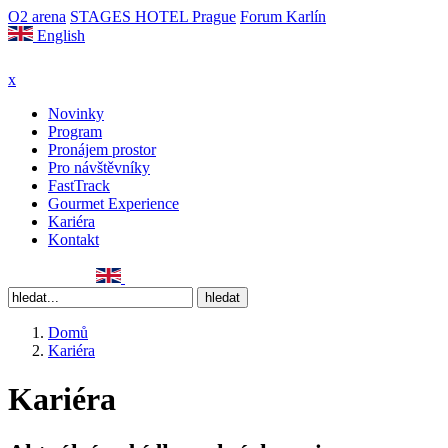
O2 arena
STAGES HOTEL Prague
Forum Karlín
English
x
Novinky
Program
Pronájem prostor
Pro návštěvníky
FastTrack
Gourmet Experience
Kariéra
Kontakt
Domů
Kariéra
Kariéra