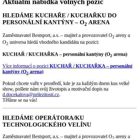
Aktuální nabídka volných pozic
HLEDÁME KUCHAŘE / KUCHAŘKU DO
PERSONÁLNÍ KANTÝNY – O
ARENA
2
Zaměstnavatel Bestsport, a.s. – majitel a provozovatel O
areny a
2
O
universa hledá vhodného kandidáta na pozici:
2
KUCHAŘ / KUCHAŘKA – personální kantýny (O
arena)
2
Více informací o pozici
KUCHAŘ / KUCHAŘKA – personální
kantýny (O
arena)
2
Pokud chcete vařit v prostředí, kde je za každým dnem kus velké
show, pošlete nám svůj životopis a motivační dopis na
d.docekalova@prilezitosti.cz
.
Těšíme se na vás!
HLEDÁME OPERÁTORA/KU
TECHNOLOGICKÉHO VELÍNU
Zaměstnavatel Bestsport, a.s. – majitel a provozovatel O
areny a
2