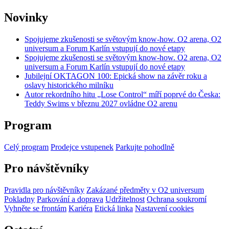
Novinky
Spojujeme zkušenosti se světovým know-how. O2 arena, O2
universum a Forum Karlín vstupují do nové etapy
Spojujeme zkušenosti se světovým know-how. O2 arena, O2
universum a Forum Karlín vstupují do nové etapy
Jubilejní OKTAGON 100: Epická show na závěr roku a
oslavy historického milníku
Autor rekordního hitu „Lose Control“ míří poprvé do Česka:
Teddy Swims v březnu 2027 ovládne O2 arenu
Program
Celý program
Prodejce vstupenek
Parkujte pohodlně
Pro návštěvníky
Pravidla pro návštěvníky
Zakázané předměty v O2 universum
Pokladny
Parkování a doprava
Udržitelnost
Ochrana soukromí
Vyhněte se frontám
Kariéra
Etická linka
Nastavení cookies