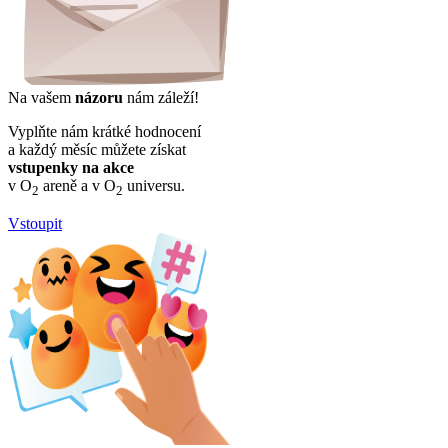
Na vašem
názoru
nám záleží!
Vyplňte nám krátké hodnocení
a každý měsíc můžete získat
vstupenky na akce
v O
areně a v O
universu.
2
2
Vstoupit