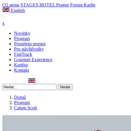
O2 arena
STAGES HOTEL Prague
Forum Karlín
English
x
Novinky
Program
Pronájem prostor
Pro návštěvníky
FastTrack
Gourmet Experience
Kariéra
Kontakt
Domů
Program
Calum Scott