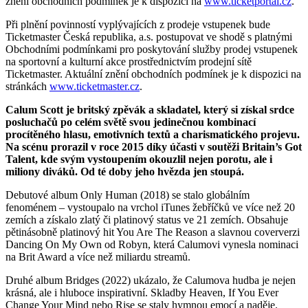
znění obchodních podmínek je k dispozici na
www.ticketportal.cz
.
Při plnění povinností vyplývajících z prodeje vstupenek bude
Ticketmaster Česká republika, a.s. postupovat ve shodě s platnými
Obchodními podmínkami pro poskytování služby prodej vstupenek
na sportovní a kulturní akce prostřednictvím prodejní sítě
Ticketmaster. Aktuální znění obchodních podmínek je k dispozici na
stránkách
www.ticketmaster.cz
.
Calum Scott je britský zpěvák a skladatel, který si získal srdce
posluchačů po celém světě svou jedinečnou kombinací
procítěného hlasu, emotivních textů a charismatického projevu.
Na scénu prorazil v roce 2015 díky účasti v soutěži Britain’s Got
Talent, kde svým vystoupením okouzlil nejen porotu, ale i
miliony diváků. Od té doby jeho hvězda jen stoupá.
Debutové album Only Human (2018) se stalo globálním
fenoménem – vystoupalo na vrchol iTunes žebříčků ve více než 20
zemích a získalo zlatý či platinový status ve 21 zemích. Obsahuje
pětinásobně platinový hit You Are The Reason a slavnou coververzi
Dancing On My Own od Robyn, která Calumovi vynesla nominaci
na Brit Award a více než miliardu streamů.
Druhé album Bridges (2022) ukázalo, že Calumova hudba je nejen
krásná, ale i hluboce inspirativní. Skladby Heaven, If You Ever
Change Your Mind nebo Rise se staly hymnou emocí a naděje.