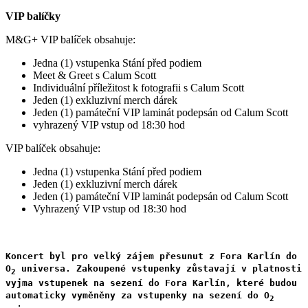
VIP balíčky
M&G+ VIP balíček obsahuje:
Jedna (1) vstupenka Stání před podiem
Meet & Greet s Calum Scott
Individuální příležitost k fotografii s Calum Scott
Jeden (1) exkluzivní merch dárek
Jeden (1) památeční VIP laminát podepsán od Calum Scott
vyhrazený VIP vstup od 18:30 hod
VIP balíček obsahuje:
Jedna (1) vstupenka Stání před podiem
Jeden (1) exkluzivní merch dárek
Jeden (1) památeční VIP laminát podepsán od Calum Scott
Vyhrazený VIP vstup od 18:30 hod
Koncert byl pro velký zájem přesunut z Fora Karlín do
O
universa. Zakoupené vstupenky zůstavají v platnosti
2
vyjma vstupenek na sezení do Fora Karlín, které budou
automaticky vyměněny za vstupenky na sezení do O
2