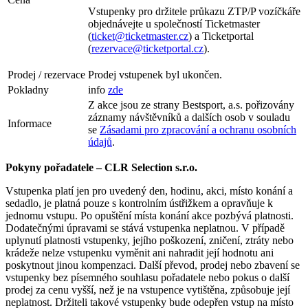
Vstupenky pro držitele průkazu ZTP/P vozíčkáře
objednávejte u společností Ticketmaster
(
ticket@ticketmaster.cz
) a Ticketportal
(
rezervace@ticketportal.cz
).
Prodej / rezervace
Prodej vstupenek byl ukončen.
Pokladny
info
zde
Z akce jsou ze strany Bestsport, a.s. pořizovány
záznamy návštěvníků a dalších osob v souladu
Informace
se
Zásadami pro zpracování a ochranu osobních
údajů
.
Pokyny pořadatele – CLR Selection s.r.o.
Vstupenka platí jen pro uvedený den, hodinu, akci, místo konání a
sedadlo, je platná pouze s kontrolním ústřižkem a opravňuje k
jednomu vstupu. Po opuštění místa konání akce pozbývá platnosti.
Dodatečnými úpravami se stává vstupenka neplatnou. V případě
uplynutí platnosti vstupenky, jejího poškození, zničení, ztráty nebo
krádeže nelze vstupenku vyměnit ani nahradit její hodnotu ani
poskytnout jinou kompenzaci. Další převod, prodej nebo zbavení se
vstupenky bez písemného souhlasu pořadatele nebo pokus o další
prodej za cenu vyšší, než je na vstupence vytištěna, způsobuje její
neplatnost. Držiteli takové vstupenky bude odepřen vstup na místo