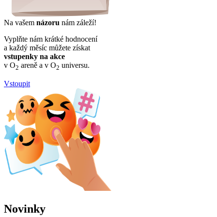
Na vašem
názoru
nám záleží!
Vyplňte nám krátké hodnocení
a každý měsíc můžete získat
vstupenky na akce
v O
areně a v O
universu.
2
2
Vstoupit
Novinky