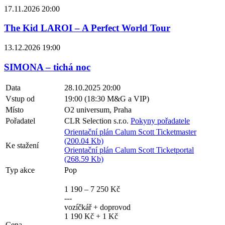
17.11.2026 20:00
The Kid LAROI – A Perfect World Tour
13.12.2026 19:00
SIMONA – tichá noc
Data
28.10.2025 20:00
Vstup od
19:00 (18:30 M&G a VIP)
Místo
O2 universum, Praha
Pořadatel
CLR Selection s.r.o.
Pokyny pořadatele
Orientační plán Calum Scott Ticketmaster
(200.04 Kb)
Ke stažení
Orientační plán Calum Scott Ticketportal
(268.59 Kb)
Typ akce
Pop
1 190 – 7 250 Kč
---
vozíčkář + doprovod
1 190 Kč + 1 Kč
Cena