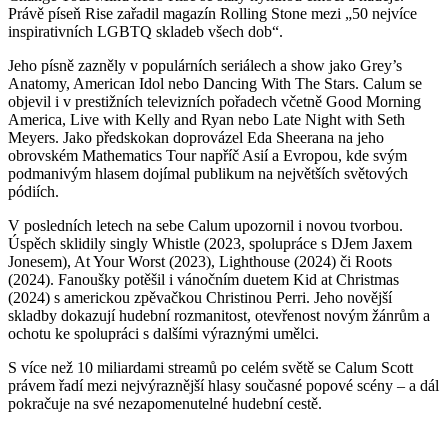
Právě píseň Rise zařadil magazín Rolling Stone mezi „50 nejvíce
inspirativních LGBTQ skladeb všech dob“.
Jeho písně zazněly v populárních seriálech a show jako Grey’s
Anatomy, American Idol nebo Dancing With The Stars. Calum se
objevil i v prestižních televizních pořadech včetně Good Morning
America, Live with Kelly and Ryan nebo Late Night with Seth
Meyers. Jako předskokan doprovázel Eda Sheerana na jeho
obrovském Mathematics Tour napříč Asií a Evropou, kde svým
podmanivým hlasem dojímal publikum na největších světových
pódiích.
V posledních letech na sebe Calum upozornil i novou tvorbou.
Úspěch sklidily singly Whistle (2023, spolupráce s DJem Jaxem
Jonesem), At Your Worst (2023), Lighthouse (2024) či Roots
(2024). Fanoušky potěšil i vánočním duetem Kid at Christmas
(2024) s americkou zpěvačkou Christinou Perri. Jeho novější
skladby dokazují hudební rozmanitost, otevřenost novým žánrům a
ochotu ke spolupráci s dalšími výraznými umělci.
S více než 10 miliardami streamů po celém světě se Calum Scott
právem řadí mezi nejvýraznější hlasy současné popové scény – a dál
pokračuje na své nezapomenutelné hudební cestě.