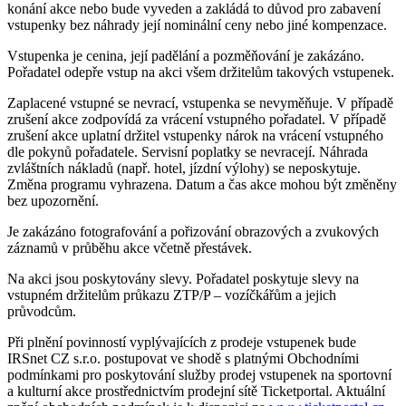
konání akce nebo bude vyveden a zakládá to důvod pro zabavení
vstupenky bez náhrady její nominální ceny nebo jiné kompenzace.
Vstupenka je cenina, její padělání a pozměňování je zakázáno.
Pořadatel odepře vstup na akci všem držitelům takových vstupenek.
Zaplacené vstupné se nevrací, vstupenka se nevyměňuje. V případě
zrušení akce zodpovídá za vrácení vstupného pořadatel. V případě
zrušení akce uplatní držitel vstupenky nárok na vrácení vstupného
dle pokynů pořadatele. Servisní poplatky se nevracejí. Náhrada
zvláštních nákladů (např. hotel, jízdní výlohy) se neposkytuje.
Změna programu vyhrazena. Datum a čas akce mohou být změněny
bez upozornění.
Je zakázáno fotografování a pořizování obrazových a zvukových
záznamů v průběhu akce včetně přestávek.
Na akci jsou poskytovány slevy. Pořadatel poskytuje slevy na
vstupném držitelům průkazu ZTP/P – vozíčkářům a jejich
průvodcům.
Při plnění povinností vyplývajících z prodeje vstupenek bude
IRSnet CZ s.r.o. postupovat ve shodě s platnými Obchodními
podmínkami pro poskytování služby prodej vstupenek na sportovní
a kulturní akce prostřednictvím prodejní sítě Ticketportal. Aktuální