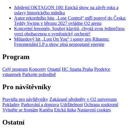
Jubilejní OKTAGON 100: Epická show na závěr roku a
oslavy historického milníku
Autor rekordního hitu „Lose Control“ míří poprvé do Česka:
Teddy Swims v březnu 2027 ovládne O2 arenu
Koncertní fenomén, Souboj klavírů, chystá svou jedinečnou
verzi obohacenou o symfonický orchestr!
Miliardový hit „Lost On You“ i songy pro Rihannu:
Fenomenální LP a show plná nespoutané energie
Program
Celý program
Koncerty
Ostatní
HC Sparta Praha
Prodejce
vstupenek
Parkujte pohodlně
Pro návštěvníky
Pravidla pro návštěvníky
Zakázané předměty v O2 universum
Pokladny
Parkování a doprava
Udržitelnost
Ochrana soukromí
Vyhněte se frontám
Kariéra
Etická linka
Nastavení cookies
Ostatní