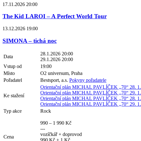
17.11.2026 20:00
The Kid LAROI – A Perfect World Tour
13.12.2026 19:00
SIMONA – tichá noc
28.1.2026 20:00
Data
29.1.2026 20:00
Vstup od
19:00
Místo
O2 universum, Praha
Pořadatel
Bestsport, a.s.
Pokyny pořadatele
Orientační plán MICHAL PAVLÍČEK „70“ 28. 1. 
Orientační plán MICHAL PAVLÍČEK „70“ 29. 1. 
Ke stažení
Orientační plán MICHAL PAVLÍČEK „70“ 28. 1. T
Orientační plán MICHAL PAVLÍČEK „70“ 29. 1. T
Typ akce
Rock
990 – 1 990 Kč
---
vozíčkář + doprovod
Cena
990 Kč + 1 Kč