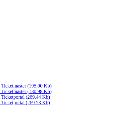
Ticketmaster (195.00 Kb)
Ticketmaster (130.98 Kb)
icketportal (269.44 Kb)
icketportal (269.53 Kb)