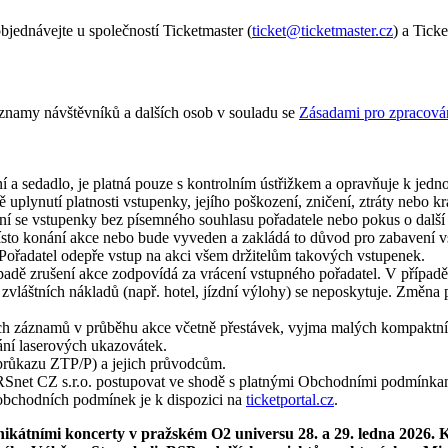
jednávejte u společností Ticketmaster (
ticket@ticketmaster.cz
) a Ticke
záznamy návštěvníků a dalších osob v souladu se
Zásadami pro zpracován
í a sedadlo, je platná pouze s kontrolním ústřižkem a opravňuje k jed
plynutí platnosti vstupenky, jejího poškození, zničení, ztráty nebo kr
 se vstupenky bez písemného souhlasu pořadatele nebo pokus o další pr
místo konání akce nebo bude vyveden a zakládá to důvod pro zabavení 
 Pořadatel odepře vstup na akci všem držitelům takových vstupenek.
adě zrušení akce zodpovídá za vrácení vstupného pořadatel. V případě 
a zvláštních nákladů (např. hotel, jízdní výlohy) se neposkytuje. Zm
ch záznamů v průběhu akce včetně přestávek, vyjma malých kompaktníc
vání laserových ukazovátek.
průkazu ZTP/P) a jejich průvodcům.
IRSnet CZ s.r.o. postupovat ve shodě s platnými Obchodními podmínkam
í obchodních podmínek je k dispozici na
ticketportal.cz
.
ikátními koncerty v pražském O2 universu 28. a 29. ledna 2026. K