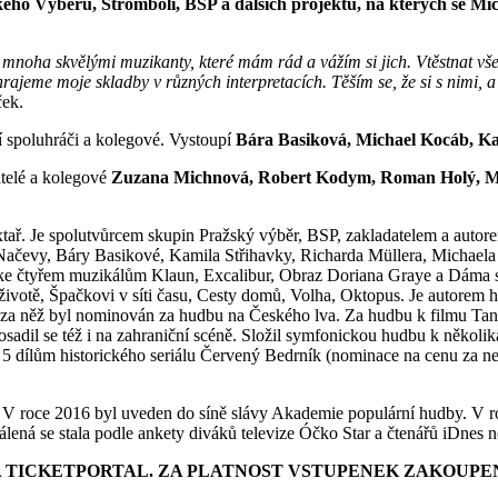
o Výběru, Stromboli, BSP a dalších projektů, na kterých se Michal
mnoha skvělými muzikanty, které mám rád a vážím si jich. Vtěstnat vše
hrajeme moje skladby v různých interpretacích. Těším se, že si s nimi,
ček.
ší spoluhráči a kolegové. Vystoupí
Bára Basiková, Michael Kocáb, Ka
átelé a kolegové
Zuzana Michnová, Robert Kodym, Roman Holý, Ma
extař. Je spolutvůrcem skupin Pražský výběr, BSP, zakladatelem a autor
čevy, Báry Basikové, Kamila Střihavky, Richarda Müllera, Michaela 
, ke čtyřem muzikálům Klaun, Excalibur, Obraz Doriana Graye a Dáma 
životě, Špačkovi v síti času, Cesty domů, Volha, Oktopus. Je autorem 
, za něž byl nominován za hudbu na Českého lva. Za hudbu k filmu Tan
dil se též i na zahraniční scéně. Složil symfonickou hudbu k několika 
5 dílům historického seriálu Červený Bedrník (nominace na cenu za ne
. V roce 2016 byl uveden do síně slávy Akademie populární hudby. V r
álená se stala podle ankety diváků televize Óčko Star a čtenářů iDnes
A TICKETPORTAL. ZA PLATNOST VSTUPENEK ZAKOUPE