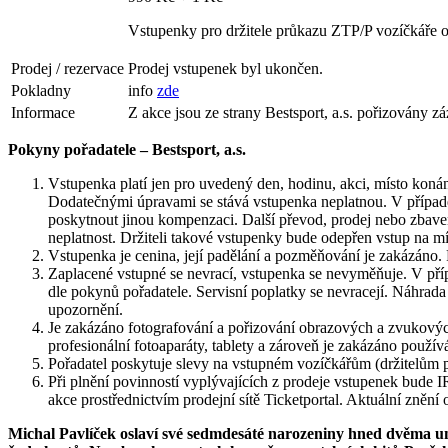
Vstupenky pro držitele průkazu ZTP/P vozíčkáře ob
Prodej / rezervace
Prodej vstupenek byl ukončen.
Pokladny
info
zde
Informace
Z akce jsou ze strany Bestsport, a.s. pořizovány 
Pokyny pořadatele – Bestsport, a.s.
Vstupenka platí jen pro uvedený den, hodinu, akci, místo konán
Dodatečnými úpravami se stává vstupenka neplatnou. V případě u
poskytnout jinou kompenzaci. Další převod, prodej nebo zbavení
neplatnost. Držiteli takové vstupenky bude odepřen vstup na 
Vstupenka je cenina, její padělání a pozměňování je zakázáno.
Zaplacené vstupné se nevrací, vstupenka se nevyměňuje. V příp
dle pokynů pořadatele. Servisní poplatky se nevracejí. Náhrad
upozornění.
Je zakázáno fotografování a pořizování obrazových a zvukový
profesionální fotoaparáty, tablety a zároveň je zakázáno použí
Pořadatel poskytuje slevy na vstupném vozíčkářům (držitelům 
Při plnění povinností vyplývajících z prodeje vstupenek bude 
akce prostřednictvím prodejní sítě Ticketportal. Aktuální zněn
Michal Pavlíček oslaví své sedmdesáté narozeniny hned dvěma un