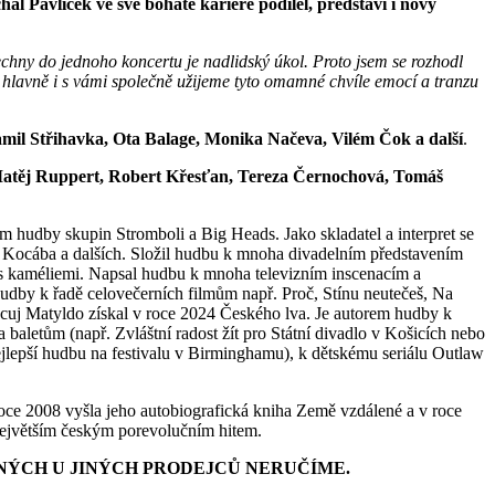
 Pavlíček ve své bohaté kariéře podílel, představí i nový
chny do jednoho koncertu je nadlidský úkol. Proto jsem se rozhodl
 a hlavně i s vámi společně užijeme tyto omamné chvíle emocí a tranzu
mil Střihavka, Ota Balage, Monika Načeva, Vilém Čok a další
.
těj Ruppert, Robert Křesťan, Tereza Černochová, Tomáš
em hudby skupin Stromboli a Big Heads. Jako skladatel a interpret se
Kocába a dalších. Složil hudbu k mnoha divadelním představením
s kaméliemi. Napsal hudbu k mnoha televizním inscenacím a
hudby k řadě celovečerních filmům např. Proč, Stínu neutečeš, Na
cuj Matyldo získal v roce 2024 Českého lva. Je autorem hudby k
baletům (např. Zvláštní radost žít pro Státní divadlo v Košicích nebo
jlepší hudbu na festivalu v Birminghamu), k dětskému seriálu Outlaw
oce 2008 vyšla jeho autobiografická kniha Země vzdálené a v roce
 největším českým porevolučním hitem.
NÝCH U JINÝCH PRODEJCŮ NERUČÍME.