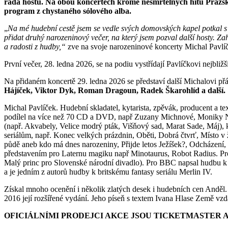
řada hostů. Na obou koncertech kromě nesmrtelných hitů Pražskéh
program z chystaného sólového alba.
„
Na mé hudební cestě jsem se vedle svých domovských kapel potkal s 
přidat druhý narozeninový večer, na který jsem pozval další hosty. Za
a radosti z hudby,“
zve na svoje narozeninové koncerty Michal Pavlí
První večer, 28. ledna 2026, se na podiu vystřídají Pavlíčkovi nejbliž
Na přidaném koncertě 29. ledna 2026 se představí další Michalovi př
Hájíček, Viktor Dyk, Roman Dragoun, Radek Škarohlíd a další.
Michal Pavlíček. Hudební skladatel, kytarista, zpěvák, producent a t
podílel na více než 70 CD a DVD, např Zuzany Michnové, Moniky Na
(např. Akvabely, Velice modrý pták, Višňový sad, Marat Sade, Máj)
seriálům, např. Konec velkých prázdnin, Oběti, Dobrá čtvrť, Místo v 
půdě aneb kdo má dnes narozeniny, Přijde letos Ježíšek?, Odcházení
představením pro Laternu magiku např Minotaurus, Robot Radius. Prosa
Malý princ pro Slovenské národní divadlo). Pro BBC napsal hudbu k 
a je jedním z autorů hudby k britskému fantasy seriálu Merlin IV.
Získal mnoho ocenění i několik zlatých desek i hudebních cen Anděl
2016 její rozšířené vydání. Jeho píseň s textem Ivana Hlase Země vzd
OFICIÁLNÍMI PRODEJCI AKCE JSOU TICKETMASTER 