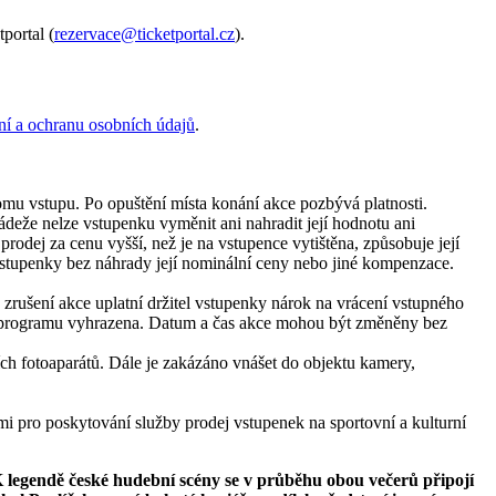
tportal (
rezervace@ticketportal.cz
).
í a ochranu osobních údajů
.
nomu vstupu. Po opuštění místa konání akce pozbývá platnosti.
ádeže nelze vstupenku vyměnit ani nahradit její hodnotu ani
odej za cenu vyšší, než je na vstupence vytištěna, způsobuje její
vstupenky bez náhrady její nominální ceny nebo jiné kompenzace.
zrušení akce uplatní držitel vstupenky nárok na vrácení vstupného
ěna programu vyhrazena. Datum a čas akce mohou být změněny bez
h fotoaparátů. Dále je zakázáno vnášet do objektu kamery,
i pro poskytování služby prodej vstupenek na sportovní a kulturní
 legendě české hudební scény se v průběhu obou večerů připojí