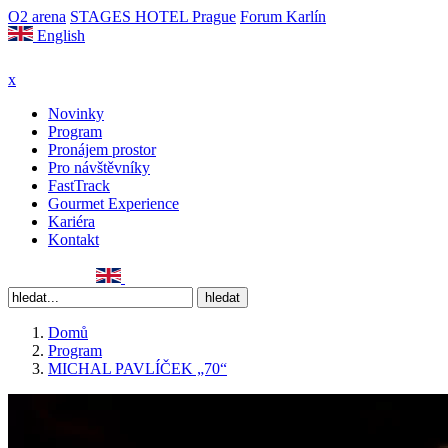
O2 arena
STAGES HOTEL Prague
Forum Karlín
English
x
Novinky
Program
Pronájem prostor
Pro návštěvníky
FastTrack
Gourmet Experience
Kariéra
Kontakt
Domů
Program
MICHAL PAVLÍČEK „70“