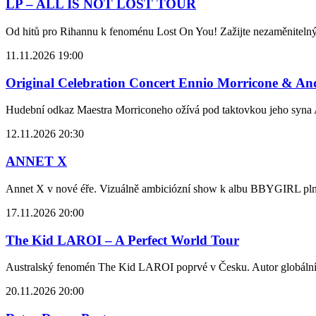
LP – ALL IS NOT LOST TOUR
Od hitů pro Rihannu k fenoménu Lost On You! Zažijte nezaměnitelný 
11.11.2026 19:00
Original Celebration Concert Ennio Morricone & An
Hudební odkaz Maestra Morriconeho ožívá pod taktovkou jeho syna An
12.11.2026 20:30
ANNET X
Annet X v nové éře. Vizuálně ambiciózní show k albu BBYGIRL pln
17.11.2026 20:00
The Kid LAROI – A Perfect World Tour
Australský fenomén The Kid LAROI poprvé v Česku. Autor globálního
20.11.2026 20:00