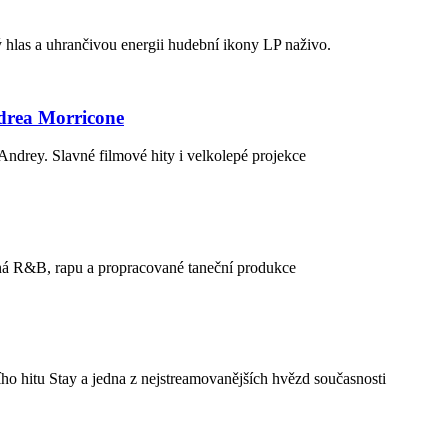
hlas a uhrančivou energii hudební ikony LP naživo.
drea Morricone
drey. Slavné filmové hity i velkolepé projekce
á R&B, rapu a propracované taneční produkce
 hitu Stay a jedna z nejstreamovanějších hvězd současnosti