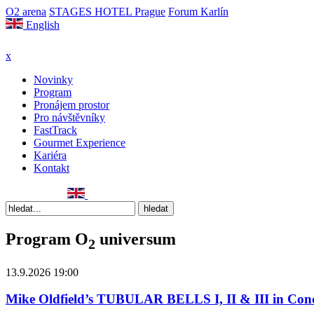
O2 arena
STAGES HOTEL Prague
Forum Karlín
English
x
Novinky
Program
Pronájem prostor
Pro návštěvníky
FastTrack
Gourmet Experience
Kariéra
Kontakt
Program O
universum
2
13.9.2026 19:00
Mike Oldfield’s TUBULAR BELLS I, II & III in Con