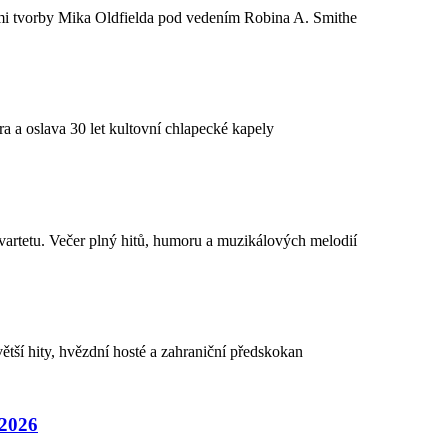
ami tvorby Mika Oldfielda pod vedením Robina A. Smithe
a a oslava 30 let kultovní chlapecké kapely
rtetu. Večer plný hitů, humoru a muzikálových melodií
tší hity, hvězdní hosté a zahraniční předskokan
 2026