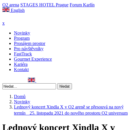
O2 arena
STAGES HOTEL Prague
Forum Karlín
English
x
Novinky
Program
Pronájem prostor
Pro návštěvníky
FastTrack
Gourmet Experience
Kariéra
Kontakt
Domů
Novinky
Lednový koncert Xindla X v O2 areně se přesouvá na nový
termín 25. listopadu 2021 do nového prostoru O2 universum
Lednový koncert Xindla X v