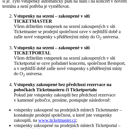
si je. Tyto vstupenky automaticky platí na stání i na koncert v novém
termínu a není potřeba je vyměňovat.
Vstupenky na sezení – zakoupené v síti
TICKETMASTER
Všem držitelům vstupenek na sezení zakoupených v síti
Ticketmaster se prodejní společnost ozve v nejbližší době a
zašle nové vstupenky s přidělenými místy do O
universa.
2
Vstupenky na sezení – zakoupené v síti
TICKETPORTAL
Všem držitelům vstupenek na sezení zakoupených v síti
Ticketportal se ozve pořadatel koncertu, společnost Bestsport,
a v nejbližší době zašle nové vstupenky s přidělenými místy
do O
universa.
2
Vstupenky zakoupené bez předchozí rezervace na
pobočkách Ticketmasteru či Ticketportalu
Pokud jste vstupenky zakoupili bez předchozí rezervace
v kamenné pobočce, prosíme, postupujte následovně:
vstupenky zakoupené na prodejních místech Ticketmaster –
kontaktujte prodejní společnost, u které jste vstupenky
zakoupili, na
www.ticketmaster.cz
;
vstupenky zakoupené na prodejních místech Ticketportal –