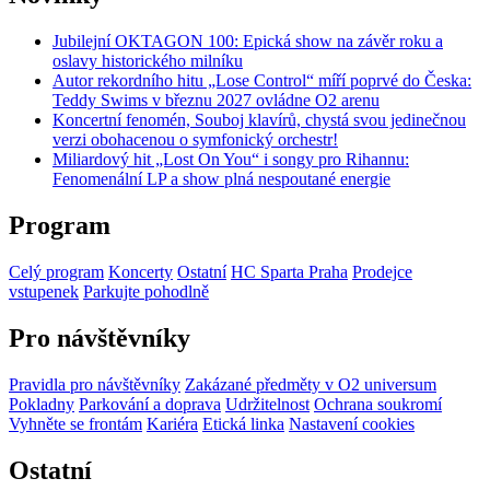
Jubilejní OKTAGON 100: Epická show na závěr roku a
oslavy historického milníku
Autor rekordního hitu „Lose Control“ míří poprvé do Česka:
Teddy Swims v březnu 2027 ovládne O2 arenu
Koncertní fenomén, Souboj klavírů, chystá svou jedinečnou
verzi obohacenou o symfonický orchestr!
Miliardový hit „Lost On You“ i songy pro Rihannu:
Fenomenální LP a show plná nespoutané energie
Program
Celý program
Koncerty
Ostatní
HC Sparta Praha
Prodejce
vstupenek
Parkujte pohodlně
Pro návštěvníky
Pravidla pro návštěvníky
Zakázané předměty v O2 universum
Pokladny
Parkování a doprava
Udržitelnost
Ochrana soukromí
Vyhněte se frontám
Kariéra
Etická linka
Nastavení cookies
Ostatní