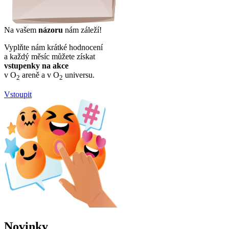
Na vašem
názoru
nám záleží!
Vyplňte nám krátké hodnocení
a každý měsíc můžete získat
vstupenky na akce
v O
areně a v O
universu.
2
2
Vstoupit
Novinky