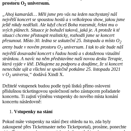
prostoru O
universum.
2
„Ahoj kamarádi… Měli jsme pro vás na leden nachystaný náš
největší koncert se spoustou hostů a s velkolepou show, jakou jsme
ještě nikdy nedělali. Ale když chceš Boha rozesmát, řekni mu o
svých plánech. Situace je bohužel taková, jaká je. A protože k té
situaci chceme přistoupit realisticky, rozhodli jsme se koncert
přesunout. Místo 30. ledna se uskuteční 25. listopadu a místo O
2
areny bude v novém prostoru O
universum. I tak to ale bude náš
2
největší dosavadní koncert s řadou hostů a s dotaženou vizuální
stránkou. A navíc na něm představíme naši novou desku Terapie,
která vyjde v létě. Děkujeme za podporu a doufáme, že si koncert
nenecháte ujít a všichni se společně potkáme 25. listopadu 2021
v O
universu,“
dodává Xindl X.
2
Držitelé vstupenek budou podle typů lístků přímo osloveni
příslušnou ticketingovou společností nebo zástupcem pořadatele
koncertu. Ti zajistí výměnu vstupenky do nového místa konání
koncertu následovně:
Vstupenky na stání
Pokud máte vstupenky na stání (bez ohledu na to, zda byly
zakoupené přes Ticketmaster nebo Ticketportal), prosíme, ponechte