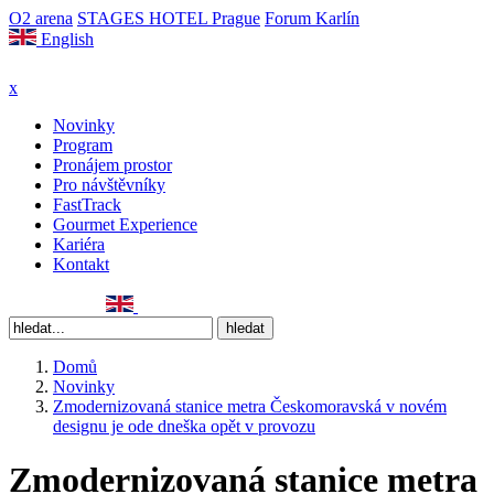
O2 arena
STAGES HOTEL Prague
Forum Karlín
English
x
Novinky
Program
Pronájem prostor
Pro návštěvníky
FastTrack
Gourmet Experience
Kariéra
Kontakt
Domů
Novinky
Zmodernizovaná stanice metra Českomoravská v novém
designu je ode dneška opět v provozu
Zmodernizovaná stanice metra