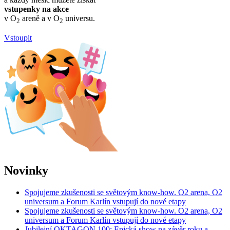
vstupenky na akce
v O
areně a v O
universu.
2
2
Vstoupit
Novinky
Spojujeme zkušenosti se světovým know-how. O2 arena, O2
universum a Forum Karlín vstupují do nové etapy
Spojujeme zkušenosti se světovým know-how. O2 arena, O2
universum a Forum Karlín vstupují do nové etapy
Jubilejní OKTAGON 100: Epická show na závěr roku a