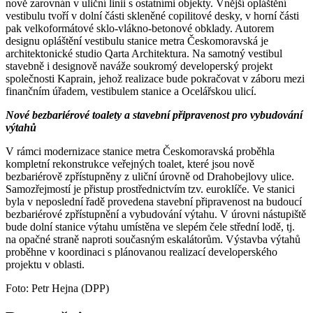
nově zarovnán v uliční linii s ostatními objekty. Vnější opláštění
vestibulu tvoří v dolní části skleněné copilitové desky, v horní části
pak velkoformátové sklo-vlákno-betonové obklady. Autorem
designu opláštění vestibulu stanice metra Českomoravská je
architektonické studio Qarta Architektura. Na samotný vestibul
stavebně i designově naváže soukromý developerský projekt
společnosti Kaprain, jehož realizace bude pokračovat v záboru mezi
finančním úřadem, vestibulem stanice a Ocelářskou ulicí.
Nové bezbariérové toalety a stavební připravenost pro vybudování
výtahů
V rámci modernizace stanice metra Českomoravská proběhla
kompletní rekonstrukce veřejných toalet, které jsou nově
bezbariérově zpřístupněny z uliční úrovně od Drahobejlovy ulice.
Samozřejmostí je přistup prostřednictvím tzv. euroklíče. Ve stanici
byla v neposlední řadě provedena stavební připravenost na budoucí
bezbariérové zpřístupnění a vybudování výtahu. V úrovni nástupiště
bude dolní stanice výtahu umístěna ve slepém čele střední lodě, tj.
na opačné straně naproti současným eskalátorům. Výstavba výtahů
proběhne v koordinaci s plánovanou realizací developerského
projektu v oblasti.
Foto: Petr Hejna (
DPP
)