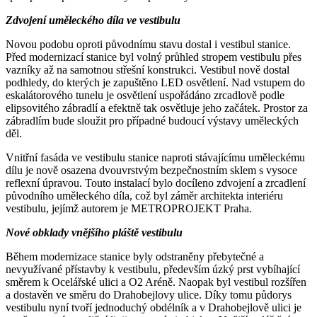
Zdvojení uměleckého díla ve vestibulu
Novou podobu oproti původnímu stavu dostal i vestibul stanice.
Před modernizací stanice byl volný průhled stropem vestibulu přes
vazníky až na samotnou střešní konstrukci. Vestibul nově dostal
podhledy, do kterých je zapuštěno LED osvětlení. Nad vstupem do
eskalátorového tunelu je osvětlení uspořádáno zrcadlově podle
elipsovitého zábradlí a efektně tak osvětluje jeho začátek. Prostor za
zábradlím bude sloužit pro případné budoucí výstavy uměleckých
děl.
Vnitřní fasáda ve vestibulu stanice naproti stávajícímu uměleckému
dílu je nově osazena dvouvrstvým bezpečnostním sklem s vysoce
reflexní úpravou. Touto instalací bylo docíleno zdvojení a zrcadlení
původního uměleckého díla, což byl záměr architekta interiéru
vestibulu, jejímž autorem je METROPROJEKT Praha.
Nové obklady vnějšího pláště vestibulu
Během modernizace stanice byly odstraněny přebytečné a
nevyužívané přístavby k vestibulu, především úzký prst vybíhající
směrem k Ocelářské ulici a O2 Aréně. Naopak byl vestibul rozšířen
a dostavěn ve směru do Drahobejlovy ulice. Díky tomu půdorys
vestibulu nyní tvoří jednoduchý obdélník a v Drahobejlově ulici je