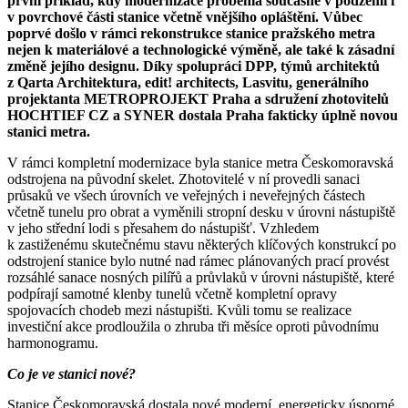
první příklad, kdy modernizace proběhla současně v podzemí i
v povrchové části stanice včetně vnějšího opláštění. Vůbec
poprvé došlo v rámci rekonstrukce stanice pražského metra
nejen k materiálové a technologické výměně, ale také k zásadní
změně jejího designu. Díky spolupráci DPP, týmů architektů
z Qarta Architektura, edit! architects, Lasvitu, generálního
projektanta METROPROJEKT Praha a sdružení zhotovitelů
HOCHTIEF CZ a SYNER dostala Praha fakticky úplně novou
stanici metra.
V rámci kompletní modernizace byla stanice metra Českomoravská
odstrojena na původní skelet. Zhotovitelé v ní provedli sanaci
průsaků ve všech úrovních ve veřejných i neveřejných částech
včetně tunelu pro obrat a vyměnili stropní desku v úrovni nástupiště
v jeho střední lodi s přesahem do nástupišť. Vzhledem
k zastiženému skutečnému stavu některých klíčových konstrukcí po
odstrojení stanice bylo nutné nad rámec plánovaných prací provést
rozsáhlé sanace nosných pilířů a průvlaků v úrovni nástupiště, které
podpírají samotné klenby tunelů včetně kompletní opravy
spojovacích chodeb mezi nástupišti. Kvůli tomu se realizace
investiční akce prodloužila o zhruba tři měsíce oproti původnímu
harmonogramu.
Co je ve stanici nové?
Stanice Českomoravská dostala nové moderní, energeticky úsporné