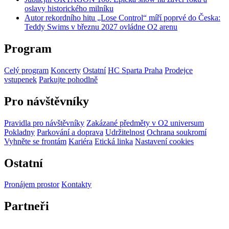
oslavy historického milníku
Autor rekordního hitu „Lose Control“ míří poprvé do Česka:
Teddy Swims v březnu 2027 ovládne O2 arenu
Program
Celý program
Koncerty
Ostatní
HC Sparta Praha
Prodejce
vstupenek
Parkujte pohodlně
Pro návštěvníky
Pravidla pro návštěvníky
Zakázané předměty v O2 universum
Pokladny
Parkování a doprava
Udržitelnost
Ochrana soukromí
Vyhněte se frontám
Kariéra
Etická linka
Nastavení cookies
Ostatní
Pronájem prostor
Kontakty
Partneři