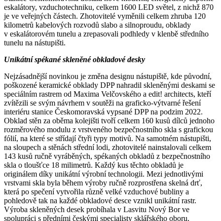
eskalátory, vzduchotechniku, celkem 1600 LED světel, z nichž 870
je ve veřejných částech. Zhotovitelé vyměnili celkem zhruba 120
kilometrů kabelových rozvodů slabo a silnoproudu, obklady
v eskalátorovém tunelu a zrepasovali podhledy v klenbě středního
tunelu na nástupišti.
Unikátní spékané skleněné obkladové desky
Nejzásadnější novinkou je změna designu nástupiště, kde původní,
poškozené keramické obklady DPP nahradil skleněnými deskami se
speciálním rastrem od Maxima Velčovského a edit! architects, kteří
zvítězili se svým návrhem v soutěži na graficko-výtvarné řešení
interiéru stanice Českomoravská vypsané DPP na podzim 2022.
Obklad stěn za oběma kolejišti tvoří celkem 160 kusů dílců jednoho
rozměrového modulu z vrstveného bezpečnostního skla s grafickou
fólií, na které se střídají čtyři typy motivů. Na samotném nástupišti,
na sloupech a stěnách střední lodi, zhotovitelé nainstalovali celkem
143 kusů ručně vyráběných, spékaných obkladů z bezpečnostního
skla o tloušťce 18 milimetrů. Každý kus těchto obkladů je
originálem díky unikátní výrobní technologii. Mezi jednotlivými
vrstvami skla byla během výroby ručně rozprostřena skelná drť,
která po spečení vytvořila různě velké vzduchové bubliny a
pohledově tak na každé obkladové desce vznikl unikátní rastr.
Výroba skleněných desek probíhala v Lasvitu Nový Bor ve
spolupráci s předními českými specialisty sklářského oboru.