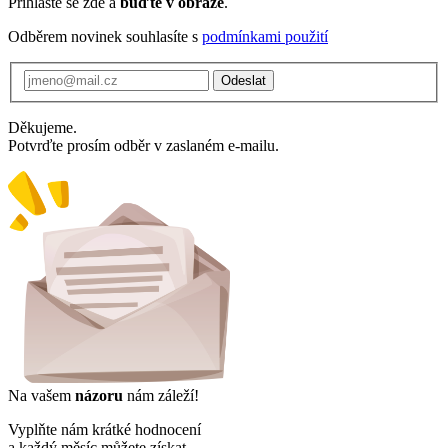
Přihlaste se zde a
buďte v obraze
.
Odběrem novinek souhlasíte s
podmínkami použití
Odeslat
Děkujeme.
Potvrďte prosím odběr v zaslaném e-mailu.
Na vašem
názoru
nám záleží!
Vyplňte nám krátké hodnocení
a každý měsíc můžete získat