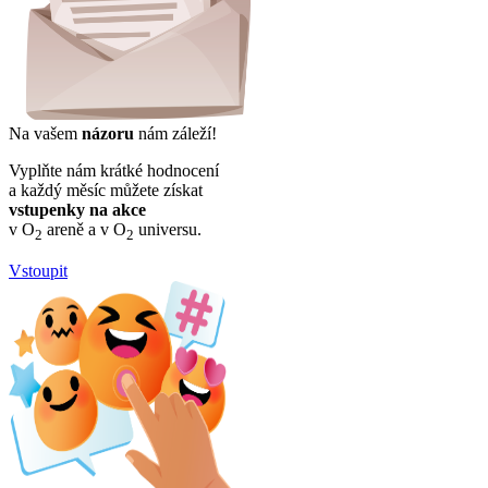
Na vašem
názoru
nám záleží!
Vyplňte nám krátké hodnocení
a každý měsíc můžete získat
vstupenky na akce
v O
areně a v O
universu.
2
2
Vstoupit