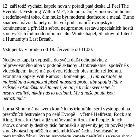
12. září totiž vychází kapele nová v pořadí pátá deska „I Feel The
Everblack Festering Within Me“, kde pokračují v posouvání hranic
a redefinování toho, čím může být moderní deathcore a metal. Turné
znamená návrat kapely na hlavní pódia napříč evropským
kontinentem a přiváží s sebou neúprosnou sestavu speciálních hostů
z nejvyšších řad moderního metalu: Whitechapel, Shadow of Intent
a Humanity’s Last Breath.
Vstupenky v prodeji od 18. července od 11:00.
Nedávno kapela vypustila do světa další ochutnávku z
připravovaného alba v podobě skladby „Unbreakable“ společně s
videoklipem, který má po dvou týdnech přes milion zhlédnutí.
Frontman kapely Will Ramos ji komentuje:
„‚Unbreakable‘ je
majestátní a komplexní píseň napsaná proto, aby spojila lidi v
krásném okamžiku uvědomění, že ač je k nám svět sebevíc
nespravedlivý, nikdy nás to nezlomí. My a naše pouta jsou
nerozbitná.“
Lorna Shore má na svém kontě letos triumfální sérii vystoupení na
prestižních festivalech po celé Evropě – včetně Hellfestu, Rock am
Ring, Rock im Park a již zmiňovaném Rock for People. Jejich
shows ohromily desítky tisíc fanoušků a upevnily jejich pověst jedné
z nejživotaschopnějších a nejambicióznějších sil současného
metalového žánru. Prahu naposledy kapela navštívila se svou show