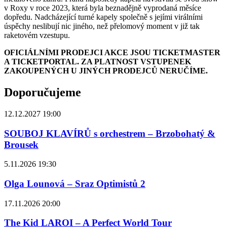
v Roxy v roce 2023, která byla beznadějně vyprodaná měsíce
dopředu. Nadcházející turné kapely společně s jejími virálními
úspěchy neslibují nic jiného, než přelomový moment v již tak
raketovém vzestupu.
OFICIÁLNÍMI PRODEJCI AKCE JSOU TICKETMASTER
A TICKETPORTAL. ZA PLATNOST VSTUPENEK
ZAKOUPENÝCH U JINÝCH PRODEJCŮ NERUČÍME.
Doporučujeme
12.12.2027 19:00
SOUBOJ KLAVÍRŮ s orchestrem – Brzobohatý &
Brousek
5.11.2026 19:30
Olga Lounová – Sraz Optimistů 2
17.11.2026 20:00
The Kid LAROI – A Perfect World Tour