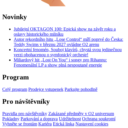
Novinky
Jubilejní OKTAGON 100: Epická show na závěr roku a
oslavy historického milníku
Autor rekordního hitu „Lose Control“ míří poprvé do Česka:
Teddy Swims v březnu 2027 ovládne O2 arenu
Koncertní fenomén, Souboj klavírů, chystá svou jedinečnou
verzi obohacenou o symfonický orchestr!
Miliardový hit „Lost On You“ i songy pro Rihannu:
Fenomenální LP a show plná nespoutané energie
Program
Celý program
Prodejce vstupenek
Parkujte pohodlně
Pro návštěvníky
Pravidla pro návštěvníky
Zakázané předměty v O2 universum
Pokladny
Parkování a doprava
Udržitelnost
Ochrana soukromí
Vyhněte se frontám
Kariéra
Etická linka
Nastavení cookies