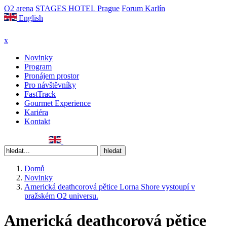
O2 arena
STAGES HOTEL Prague
Forum Karlín
English
x
Novinky
Program
Pronájem prostor
Pro návštěvníky
FastTrack
Gourmet Experience
Kariéra
Kontakt
Domů
Novinky
Americká deathcorová pětice Lorna Shore vystoupí v
pražském O2 universu.
Americká deathcorová pětice