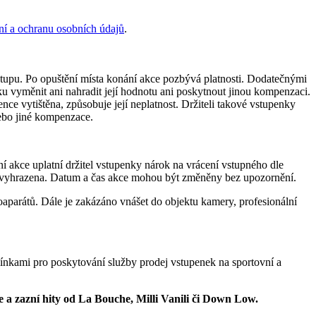
í a ochranu osobních údajů
.
vstupu. Po opuštění místa konání akce pozbývá platnosti. Dodatečnými
ku vyměnit ani nahradit její hodnotu ani poskytnout jinou kompenzaci.
ce vytištěna, způsobuje její neplatnost. Držiteli takové vstupenky
ebo jiné kompenzace.
í akce uplatní držitel vstupenky nárok na vrácení vstupného dle
mu vyhrazena. Datum a čas akce mohou být změněny bez upozornění.
parátů. Dále je zakázáno vnášet do objektu kamery, profesionální
ínkami pro poskytování služby prodej vstupenek na sportovní a
 a zazní hity od
La Bouche
, Milli Vanili č
i Down Low
.