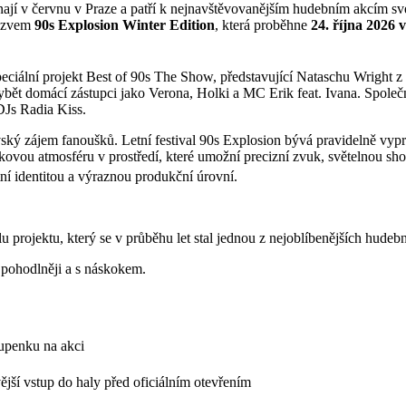
nají v červnu v Praze a patří k nejnavštěvovanějším hudebním akcím své
názvem
90s Explosion Winter Edition
, která proběhne
24. října 2026 
peciální projekt Best of 90s The Show, představující Nataschu Wright z 
domácí zástupci jako Verona, Holki a MC Erik feat. Ivana. Společně 
DJs Radia Kiss.
vský zájem fanoušků. Letní festival 90s Explosion bývá pravidelně vypr
átkovou atmosféru v prostředí, které umožní precizní zvuk, světelnou 
tní identitou a výraznou produkční úrovní.
 projektu, který se v průběhu let stal jednou z nejoblíbenějších hudebn
 pohodlněji a s náskokem.
tupenku na akci
ívější vstup do haly před oficiálním otevřením