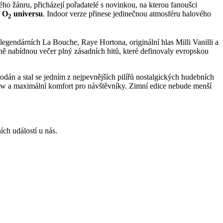
ho žánru, přicházejí pořadatelé s novinkou, na kterou fanoušci
v O
universu
. Indoor verze přinese jedinečnou atmosféru halového
2
legendárních La Bouche, Raye Hortona, originální hlas Milli Vanilli a
nabídnou večer plný zásadních hitů, které definovaly evropskou
odán a stal se jedním z nejpevnějších pilířů nostalgických hudebních
show a maximální komfort pro návštěvníky. Zimní edice nebude menší
ích událostí u nás.