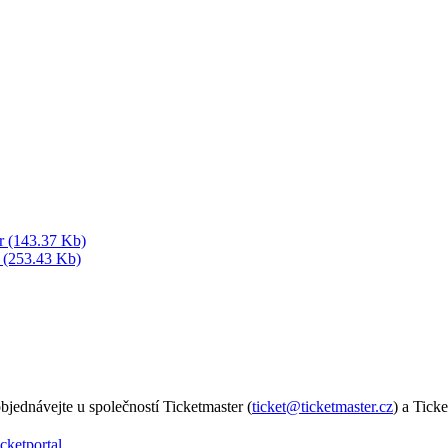
er (143.37 Kb)
l (253.43 Kb)
jednávejte u společností Ticketmaster (
ticket@ticketmaster.cz
) a Ticke
cketportal