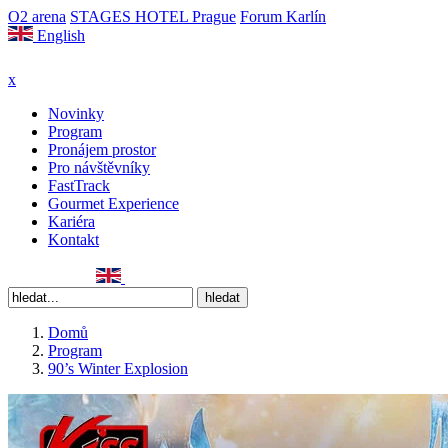
O2 arena
STAGES HOTEL Prague
Forum Karlín
English
x
Novinky
Program
Pronájem prostor
Pro návštěvníky
FastTrack
Gourmet Experience
Kariéra
Kontakt
Domů
Program
90’s Winter Explosion