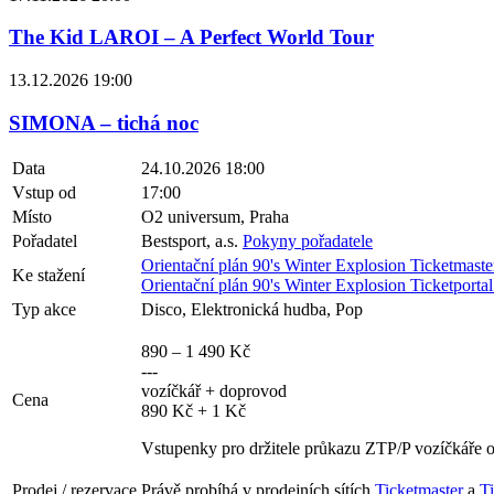
The Kid LAROI – A Perfect World Tour
13.12.2026 19:00
SIMONA – tichá noc
Data
24.10.2026 18:00
Vstup od
17:00
Místo
O2 universum, Praha
Pořadatel
Bestsport, a.s.
Pokyny pořadatele
Orientační plán 90's Winter Explosion Ticketmast
Ke stažení
Orientační plán 90's Winter Explosion Ticketporta
Typ akce
Disco, Elektronická hudba, Pop
890 – 1 490 Kč
---
vozíčkář + doprovod
Cena
890 Kč + 1 Kč
Vstupenky pro držitele průkazu ZTP/P vozíčkáře ob
Prodej / rezervace
Právě probíhá v prodejních sítích
Ticketmaster
a
Ti