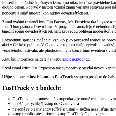
Po sérii mimořádně úspěšných letních ročníků, které se pravidelně ko
dlouho čekali. Poprvé v historii vzniká zimní varianta festivalu pod 
koncertu a silný line-up ikon hudby devadesátých let.
Zimní vydání roztančí hity Fun Factory, Mr. President fka Layzee a s
Joea Thompsona z Down Low. V programu samozřejmě nebudou chybět 
taneční scénu devadesátých let, jímž provedou oblíbení moderátoři a 
Rozhodnutí spustit zimní edici vzniklo jako přirozená reakce na obro
akcí v České republice. V O
universu proto chtějí vytvořit devades
2
verzí letního festivalu, ale plnohodnotným koncertním eventem s vlas
Aktuální informace najdete na webu
explosiontour.cz
.
První zimní edice 90s Explosion tak symbolicky otevírá novou kapitolu
Užijte si koncert
bez čekání
– s
FastTrack
vstupem projdete do haly
FastTrack v 5 bodech:
FastTrack není samostatná vstupenka – je nutné mít platnou vs
umožňuje rychlejší vstup do O
universa
2
nejedná se o early entry (dřívější vstup)– služba nezajišťuje dř
vstup probíhá přes prioritní vstup FastTrack O
universum
2