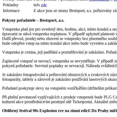
Pokladny
info
zde
Informace
Z akce jsou ze strany Bestsport, a.s. pořizovány 
Pokyny pořadatele – Bestsport, a.s.
Vstupenka platí jen pro uvedený den, hodinu, akci, místo konání a s
úpravami se stává vstupenka neplatnou. V případě uplynutí platnosti 
Další převod, prodej nebo zbavení se vstupenky bez písemného souhlasu
bude odepřen vstup na místo konání akce nebo bude vyveden a zaklád
Vstupenka je cenina, její padělání a pozměňování je zakázáno. Pořad
Zaplacené vstupné se nevrací, vstupenka se nevyměňuje. V případě zr
pokynů pořadatele. Servisní poplatky se nevracejí. Náhrada zvláštn
Je zakázáno fotografování a pořizování obrazových a zvukových zázn
fotoaparáty, tablety a zároveň je zakázáno používání laserových ukaz
Pořadatel poskytuje slevy na vstupném vozíčkářům (držitelům průkaz
Při plnění povinností vyplývajících z prodeje vstupenek bude PLG C
kulturní akce prostřednictvím prodejní sítě Ticketportal. Aktuální zn
Oblí
ben
ý
festival
90s Explosion
zve na zimní
edici
!
Do Prahy míř