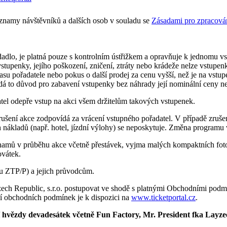
záznamy návštěvníků a dalších osob v souladu se
Zásadami pro zpracován
edadlo, je platná pouze s kontrolním ústřižkem a opravňuje k jednomu 
vstupenky, jejího poškození, zničení, ztráty nebo krádeže nelze vstupen
 pořadatele nebo pokus o další prodej za cenu vyšší, než je na vstupen
á to důvod pro zabavení vstupenky bez náhrady její nominální ceny n
atel odepře vstup na akci všem držitelům takových vstupenek.
ušení akce zodpovídá za vrácení vstupného pořadatel. V případě zrušen
ích nákladů (např. hotel, jízdní výlohy) se neposkytuje. Změna progra
amů v průběhu akce včetně přestávek, vyjma malých kompaktních fotoa
ovátek.
u ZTP/P) a jejich průvodcům.
zech Republic, s.r.o. postupovat ve shodě s platnými Obchodními podm
ění obchodních podmínek je k dispozici na
www.ticketportal.cz
.
í
hv
ězdy devadesátek včetně
Fun Factory, Mr. President
fka Layzee