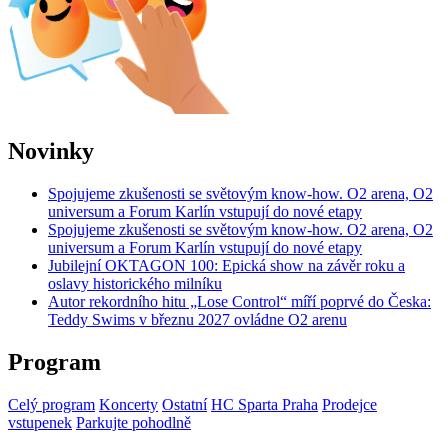
Novinky
Spojujeme zkušenosti se světovým know-how. O2 arena, O2
universum a Forum Karlín vstupují do nové etapy
Spojujeme zkušenosti se světovým know-how. O2 arena, O2
universum a Forum Karlín vstupují do nové etapy
Jubilejní OKTAGON 100: Epická show na závěr roku a
oslavy historického milníku
Autor rekordního hitu „Lose Control“ míří poprvé do Česka:
Teddy Swims v březnu 2027 ovládne O2 arenu
Program
Celý program
Koncerty
Ostatní
HC Sparta Praha
Prodejce
vstupenek
Parkujte pohodlně