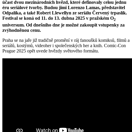
účast dvou mezinárodních hvězd, které definovaly celou jednu
éru seriálové tvorby. Budou jimi Lorenzo Lamas, představitel
Odpalíka, a také Robert Llewellyn ze seriálu Červený trpaslík.
Festival se koná od 11. do 13. dubna 2025 v pražském O
2
universum. Od dnešního dne je možné zakoupit vstupenky za
zvýhodněnou cenu.
Praha se na jaře již tradičně promění v ráj fanoušků komiksů, filmů a
seriálů, kostýmů, videoher i společenských her a knih. Comic-Con
Prague 2025 opět uvede hvězdy světového formátu.