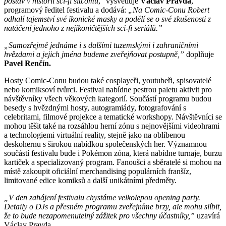
postav v historii sci-fi sitcomů
,“ vysvětluje
Václav Pravda
,
programový ředitel festivalu a dodává:
„Na Comic-Conu Robert
odhalí tajemství své ikonické masky a podělí se o své zkušenosti z
natáčení jednoho z nejikoničtějších sci-fi seriálů.”
„Samozřejmě jednáme i s dalšími tuzemskými i zahraničními
hvězdami a jejich jména budeme zveřejňovat postupně,”
doplňuje
Pavel Renčín.
Hosty Comic-Conu budou také cosplayeři, youtubeři, spisovatelé
nebo komiksoví tvůrci. Festival nabídne pestrou paletu aktivit pro
návštěvníky všech věkových kategorií. Součástí programu budou
besedy s hvězdnými hosty, autogramiády, fotografování s
celebritami, filmové projekce a tematické workshopy. Návštěvníci se
mohou těšit také na rozsáhlou herní zónu s nejnovějšími videohrami
a technologiemi virtuální reality, stejně jako na oblíbenou
deskohernu s širokou nabídkou společenských her. Významnou
součástí festivalu bude i Pokémon zóna, která nabídne turnaje, burzu
kartiček a specializovaný program. Fanoušci a sběratelé si mohou na
místě zakoupit oficiální merchandising populárních franšíz,
limitované edice komiksů a další unikátními předměty.
„V den zahájení festivalu chystáme velkolepou opening party.
Detaily o DJs a přesném programu zveřejníme brzy, ale mohu slíbit,
že to bude nezapomenutelný zážitek pro všechny účastníky,”
uzavírá
Václav Pravda.