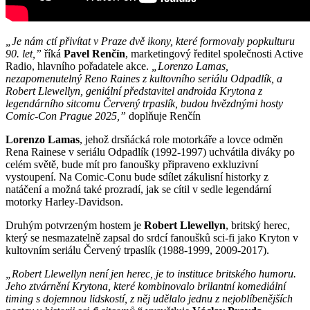
„Je nám ctí přivítat v Praze dvě ikony, které formovaly popkulturu
90. let,”
říká
Pavel Renčín
, marketingový ředitel společnosti Active
Radio, hlavního pořadatele akce.
„Lorenzo Lamas,
nezapomenutelný Reno Raines z kultovního seriálu Odpadlík, a
Robert Llewellyn, geniální představitel androida Krytona z
legendárního sitcomu Červený trpaslík, budou hvězdnými hosty
Comic-Con Prague 2025,”
doplňuje Renčín
Lorenzo Lamas
, jehož drsňácká role motorkáře a lovce odměn
Rena Rainese v seriálu Odpadlík (1992-1997) uchvátila diváky po
celém světě, bude mít pro fanoušky připraveno exkluzivní
vystoupení. Na Comic-Conu bude sdílet zákulisní historky z
natáčení a možná také prozradí, jak se cítil v sedle legendární
motorky Harley-Davidson.
Druhým potvrzeným hostem je
Robert Llewellyn
, britský herec,
který se nesmazatelně zapsal do srdcí fanoušků sci-fi jako Kryton v
kultovním seriálu Červený trpaslík (1988-1999, 2009-2017).
„Robert Llewellyn není jen herec, je to instituce britského humoru.
Jeho ztvárnění Krytona, které kombinovalo brilantní komediální
timing s dojemnou lidskostí, z něj udělalo jednu z nejoblíbenějších