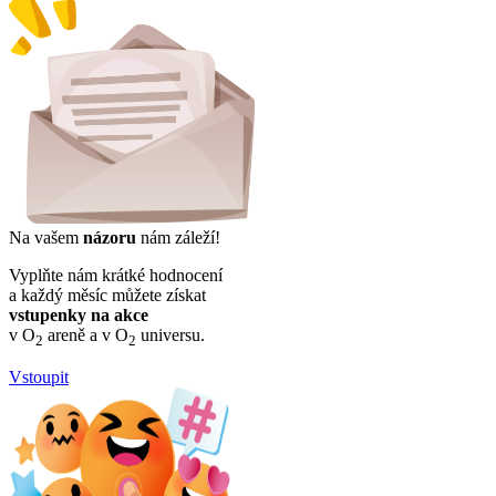
Na vašem
názoru
nám záleží!
Vyplňte nám krátké hodnocení
a každý měsíc můžete získat
vstupenky na akce
v O
areně a v O
universu.
2
2
Vstoupit