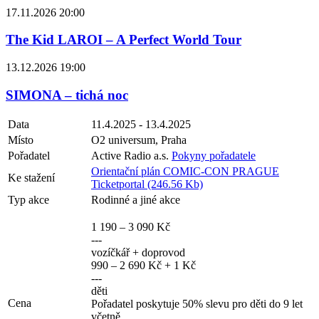
17.11.2026 20:00
The Kid LAROI – A Perfect World Tour
13.12.2026 19:00
SIMONA – tichá noc
Data
11.4.2025 - 13.4.2025
Místo
O2 universum, Praha
Pořadatel
Active Radio a.s.
Pokyny pořadatele
Orientační plán COMIC-CON PRAGUE
Ke stažení
Ticketportal (246.56 Kb)
Typ akce
Rodinné a jiné akce
1 190 – 3 090 Kč
---
vozíčkář + doprovod
990 – 2 690 Kč + 1 Kč
---
děti
Cena
Pořadatel poskytuje 50% slevu pro děti do 9 let
včetně.