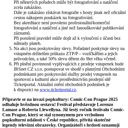
Při některých pořadech může být fotografování a natáčení
zcela zakázáno.
Dále je zakázáno získávat fotografie s hosty jinak než oficiální
cestou nákupem poukázek na fotografování.
Bez akreditace není povoleno profesionální/komerční
fotografování a natáčení a jiné než fanouškovské publikování
záznamů.
Při porušení pravidel může dojít až k vyloučení z účasti bez
náhrady plateb.
Na akci jsou poskytovány slevy. Pořadatel poskytuje slevy na
vstupném držitelům průkazu ZTP/P – vozíčkářům a jejich
průvodcům, a také 50% slevu dětem do 9let věku včetně.
Při plnění povinností vyplývajících z prodeje vstupenek bude
IRSnet CZ s.r.o. postupovat ve shodě s platnými Obchodními
podmínkami pro poskytování služby prodej vstupenek na
sportovní a kulturní akce prostřednictvím prodejní sítě
Ticketportal. Aktuální znění obchodních podmínek je
k dispozici na
www.ticketportal.cz
.
Připravte se na invazi popkultury: Comic-Con Prague 2025
odhaluje hvězdnou sestavu! Festival představuje Lorenzo
Lamase a Roberta Llewellyna. Již šestý ročník festivalu Comic-
Con Prague, který se stal synonymem pro vrcholnou
popkulturní událostí v České republice, přivítá skutečné
legendy televizní obrazovky. Organizátoři s hrdostí oznamují