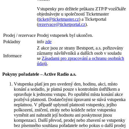
Vstupenky pro držitele průkazu ZTP/P vozíčkáře
objednávejte u společností Ticketmaster
(
ticket@ticketmaster.cz
) a Ticketportal
(
rezervace@ticketportal.cz
).
Prodej / rezervace
Prodej vstupenek byl ukončen.
Pokladny
info
zde
Z akce jsou ze strany Bestsport, a.s. pořizovány
záznamy návštěvníků a dalších osob v souladu
Informace
se
Zásadami pro zpracování a ochranu osobních
údajů
.
Pokyny pořadatele – Active Radio a.s.
Vstupenka platí jen pro uvedený den, hodinu, akci, místo
konání a sedadlo, je platná pouze s kontrolním ústřižkem a
opravňuje k jednomu vstupu. Po opuštění místa konání akce
pozbývá platnosti. Dodatečnými úpravami se stává vstupenka
neplatnou. V případě uplynutí platnosti vstupenky, jejího
poškození, zničení, ztráty nebo krádeže nelze vstupenku
vyměnit ani nahradit její hodnotu ani poskytnout jinou
kompenzaci. Další převod, prodej nebo zbavení se vstupenky
bez písemného souhlasu pořadatele nebo pokus o další prodej