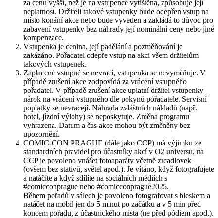
za cenu vyšší, než je na vstupence vytištěna, způsobuje její
neplatnost. Držiteli takové vstupenky bude odepřen vstup na
místo konání akce nebo bude vyveden a zakládá to důvod pro
zabavení vstupenky bez náhrady její nominální ceny nebo jiné
kompenzace.
Vstupenka je cenina, její padělání a pozměňování je
zakázáno. Pořadatel odepře vstup na akci všem držitelům
takových vstupenek.
Zaplacené vstupné se nevrací, vstupenka se nevyměňuje. V
případě zrušení akce zodpovídá za vrácení vstupného
pořadatel. V případě zrušení akce uplatní držitel vstupenky
nárok na vrácení vstupného dle pokynů pořadatele. Servisní
poplatky se nevracejí. Náhrada zvláštních nákladů (např.
hotel, jízdní výlohy) se neposkytuje. Změna programu
vyhrazena. Datum a čas akce mohou být změněny bez
upozornění.
COMIC-CON PRAGUE (dále jako CCP) má výjimku ze
standardních pravidel pro účastníky akcí v O2 universu, na
CCP je povoleno vnášet fotoaparáty včetně zrcadlovek
(ovšem bez stativů, světel apod.). Je vítáno, když fotografujete
a natáčíte a když sdílíte na sociálních médiích s
#comicconprague nebo #comicconprague2025.
Během pořadů v sálech je povoleno fotografovat s bleskem a
natáčet na mobil jen do 5 minut po začátku a v 5 min před
koncem pořadu, z účastnického místa (ne před pódiem apod.).