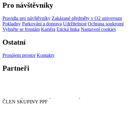
Pro návštěvníky
Pravidla pro návštěvníky
Zakázané předměty v O2 universum
Pokladny
Parkování a doprava
Udržitelnost
Ochrana soukromí
Vyhněte se frontám
Kariéra
Etická linka
Nastavení cookies
Ostatní
Pronájem prostor
Kontakty
Partneři
ČLEN SKUPINY PPF