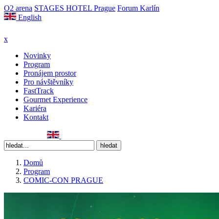
O2 arena
STAGES HOTEL Prague
Forum Karlín
English
x
Novinky
Program
Pronájem prostor
Pro návštěvníky
FastTrack
Gourmet Experience
Kariéra
Kontakt
Domů
Program
COMIC-CON PRAGUE