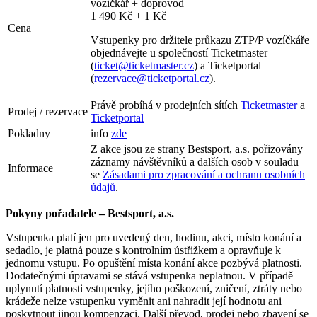
vozíčkář + doprovod
1 490 Kč + 1 Kč
Cena
Vstupenky pro držitele průkazu ZTP/P vozíčkáře
objednávejte u společností Ticketmaster
(
ticket@ticketmaster.cz
) a Ticketportal
(
rezervace@ticketportal.cz
).
Právě probíhá v prodejních sítích
Ticketmaster
a
Prodej / rezervace
Ticketportal
Pokladny
info
zde
Z akce jsou ze strany Bestsport, a.s. pořizovány
záznamy návštěvníků a dalších osob v souladu
Informace
se
Zásadami pro zpracování a ochranu osobních
údajů
.
Pokyny pořadatele – Bestsport, a.s.
Vstupenka platí jen pro uvedený den, hodinu, akci, místo konání a
sedadlo, je platná pouze s kontrolním ústřižkem a opravňuje k
jednomu vstupu. Po opuštění místa konání akce pozbývá platnosti.
Dodatečnými úpravami se stává vstupenka neplatnou. V případě
uplynutí platnosti vstupenky, jejího poškození, zničení, ztráty nebo
krádeže nelze vstupenku vyměnit ani nahradit její hodnotu ani
poskytnout jinou kompenzaci. Další převod, prodej nebo zbavení se