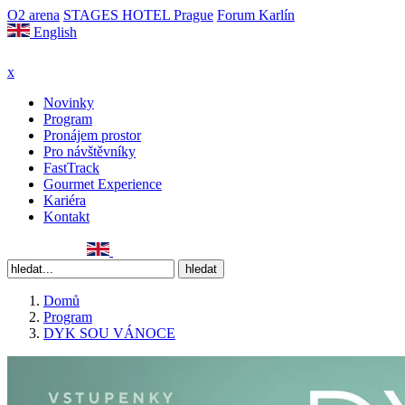
O2 arena
STAGES HOTEL Prague
Forum Karlín
English
x
Novinky
Program
Pronájem prostor
Pro návštěvníky
FastTrack
Gourmet Experience
Kariéra
Kontakt
Domů
Program
DYK SOU VÁNOCE