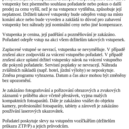
vstupenky bez písemného souhlasu pořadatele nebo pokus o další
prodej za cenu vyšší, než je na vstupence vytištěna, způsobuje její
neplatnost. Držiteli takové vstupenky bude odepřen vstup na místo
konání akce nebo bude vyveden a zakládá to důvod pro zabavení
vstupenky bez náhrady její nominální ceny nebo jiné kompenzace.
Vstupenka je cenina, její padělání a pozměňování je zakázáno.
Pořadatel odepře vstup na akci všem držitelům takových vstupenek.
Zaplacené vstupné se nevrací, vstupenka se nevyměňuje. V případě
zrušení akce zodpovídá za vrácení vstupného pořadatel. V případě
zrušení akce uplatní držitel vstupenky nárok na vrácení vstupného
dle pokynů pořadatele. Servisní poplatky se nevracejí. Náhrada
zvláštních nákladů (např. hotel, jízdní výlohy) se neposkytuje.
Změna programu vyhrazena. Datum a čas akce mohou být změněny
bez upozornění.
Je zakázáno fotografování a pořizování obrazových a zvukových
záznamů v průběhu akce včetně přestávek, vyjma malých
kompaktních fotoaparátů. Dále je zakázáno vnášet do objektu
kamery, profesionální fotoaparáty, tablety a zároveň je zakázáno
používání laserových ukazovátek.
Pořadatel poskytuje slevy na vstupném vozíčkářům (držitelům
průkazu ZTP/P) a jejich průvodcům.