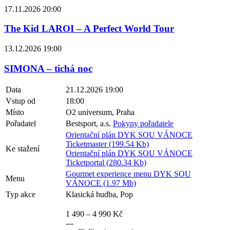
17.11.2026 20:00
The Kid LAROI – A Perfect World Tour
13.12.2026 19:00
SIMONA – tichá noc
Data
21.12.2026 19:00
Vstup od
18:00
Místo
O2 universum, Praha
Pořadatel
Bestsport, a.s.
Pokyny pořadatele
Orientační plán DYK SOU VÁNOCE
Ticketmaster (199.54 Kb)
Ke stažení
Orientační plán DYK SOU VÁNOCE
Ticketportal (280.34 Kb)
Gourmet experience menu DYK SOU
Menu
VÁNOCE (1.97 Mb)
Typ akce
Klasická hudba, Pop
1 490 – 4 990 Kč
---