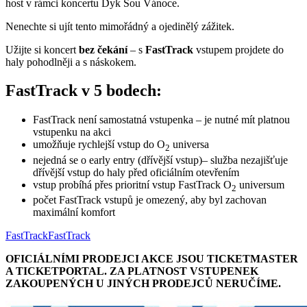
host v rámci koncertu Dyk Sou Vánoce.
Nenechte si ujít tento mimořádný a ojedinělý zážitek.
Užijte si koncert
bez čekání
– s
FastTrack
vstupem projdete do
haly pohodlněji a s náskokem.
FastTrack v 5 bodech:
FastTrack není samostatná vstupenka – je nutné mít platnou
vstupenku na akci
umožňuje rychlejší vstup do O
universa
2
nejedná se o early entry (dřívější vstup)– služba nezajišťuje
dřívější vstup do haly před oficiálním otevřením
vstup probíhá přes prioritní vstup FastTrack O
universum
2
počet FastTrack vstupů je omezený, aby byl zachovan
maximální komfort
FastTrack
FastTrack
OFICIÁLNÍMI PRODEJCI AKCE JSOU TICKETMASTER
A TICKETPORTAL. ZA PLATNOST VSTUPENEK
ZAKOUPENÝCH U JINÝCH PRODEJCŮ NERUČÍME.