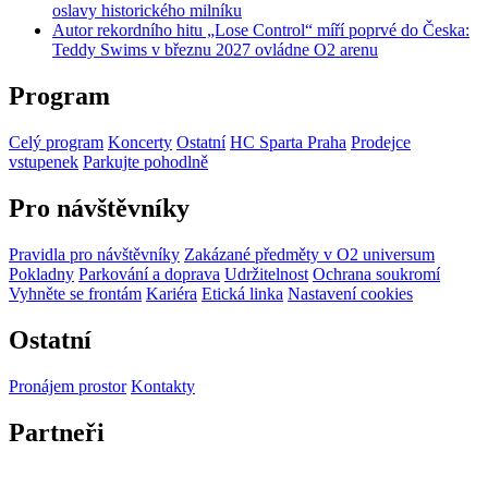
oslavy historického milníku
Autor rekordního hitu „Lose Control“ míří poprvé do Česka:
Teddy Swims v březnu 2027 ovládne O2 arenu
Program
Celý program
Koncerty
Ostatní
HC Sparta Praha
Prodejce
vstupenek
Parkujte pohodlně
Pro návštěvníky
Pravidla pro návštěvníky
Zakázané předměty v O2 universum
Pokladny
Parkování a doprava
Udržitelnost
Ochrana soukromí
Vyhněte se frontám
Kariéra
Etická linka
Nastavení cookies
Ostatní
Pronájem prostor
Kontakty
Partneři