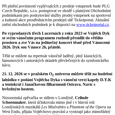
Při plnění povinností vyplývajících z prodeje vstupenek bude PLG
Czech Republic, s.r.o. postupovat ve shodě s platnými Obchodními
podmínkami pro poskytování služby prodej vstupenek na sportovní
a kulturní akce prostřednictvím prodejní sítě Ticketportal. Aktuální
znění obchodních podmínek je k dispozici na
www.ticketportal.cz
.
Po vyprodaných třech Lucernách z roku 2023 se Vojtěch Dyk
se svým vánočním programem rozhodl přesídlit do většího
prostoru a zve Vás na jedinečný koncert těsně před Vánocemi
2026.
Dyk sou Vánoce 26, přátelé.
Těšit se můžete na repertoár vánočně laděný, plný klasických,
šansonových i autorských skladeb převlečených do symfonického
hávu.
21. 12. 2026 se v pražském O
universu můžete těšit na hudební
2
lahůdku v podání Vojtěcha Dyka s vánoční verzí kapely D.Y.K
a tentokrát i Janáčkovou filharmonií Ostrava. Navíc s
hvězdným hostem.
Nizozemská zpěvačka se sídlem v Londýně,
Celinde
Schoenmaker
, která účinkovala mimo jiné i v hlavní roli
Londýnských muzikálů
Les Misérables
a
Phantom of the Opera
na
West Endu, přijala Vojtěchovo pozvání a vystoupí jako mimořádný