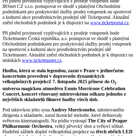
Při plnění povinností vyplývajících z prodeje vstupenek bude
IRSnet CZ s.r.o. postupovat ve shodě s platnými Obchodními
podmínkami pro poskytování služby prodej vstupenek na sportovní
a kulturní akce prostřednictvím prodejní sítě Ticketportal. Aktuální
znění obchodních podmínek je k dispozici na
www.ticketportal.cz
.
Při plnění povinností vyplývajících z prodeje vstupenek bude
Ticketmaster Česká republika, a.s. postupovat ve shodě s platnými
Obchodními podmínkami pro poskytování služby prodej vstupenek
na sportovní a kulturní akce prostřednictvím prodejní sítě
Ticketmaster. Aktuální znění obchodních podmínek je k dispozici na
stránkách
www.ticketmaster.cz
.
Hudba, která se stala legendou, zazní v Praze v jedinečném
koncertním provedení v doprovodu dynamických
velkoplošných projekcí! 7. listopadu 2025 přinese do O
2
universa magickou atmosféru Ennio Morricone Celebration
Concert, koncert věnovaný mistrovskému odkazu jednoho z
největších skladatelů filmové hudby všech dob.
Pod taktovkou jeho syna
Andrey Morriconeho
, talentovaného
dirigenta a skladatele, zazní ikonické melodie, které definovaly
světovou kinematografii. Na pódiu vystoupí
The City of Prague
Philharmonic Orchestra
, velký pěvecký sbor a světoví sólisté.
Hudební zážitek doplní velkoplošná projekce na
třech obřích LED