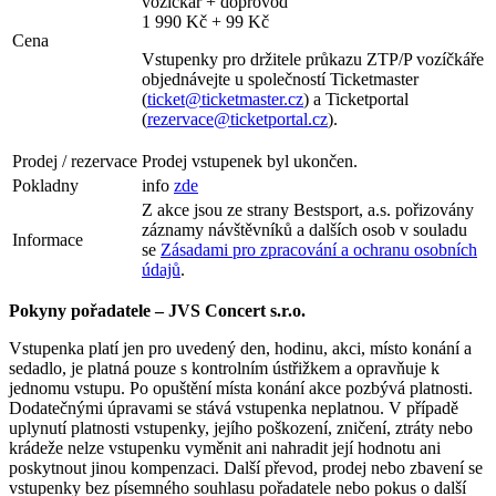
vozíčkář + doprovod
1 990 Kč + 99 Kč
Cena
Vstupenky pro držitele průkazu ZTP/P vozíčkáře
objednávejte u společností Ticketmaster
(
ticket@ticketmaster.cz
) a Ticketportal
(
rezervace@ticketportal.cz
).
Prodej / rezervace
Prodej vstupenek byl ukončen.
Pokladny
info
zde
Z akce jsou ze strany Bestsport, a.s. pořizovány
záznamy návštěvníků a dalších osob v souladu
Informace
se
Zásadami pro zpracování a ochranu osobních
údajů
.
Pokyny pořadatele – JVS Concert s.r.o.
Vstupenka platí jen pro uvedený den, hodinu, akci, místo konání a
sedadlo, je platná pouze s kontrolním ústřižkem a opravňuje k
jednomu vstupu. Po opuštění místa konání akce pozbývá platnosti.
Dodatečnými úpravami se stává vstupenka neplatnou. V případě
uplynutí platnosti vstupenky, jejího poškození, zničení, ztráty nebo
krádeže nelze vstupenku vyměnit ani nahradit její hodnotu ani
poskytnout jinou kompenzaci. Další převod, prodej nebo zbavení se
vstupenky bez písemného souhlasu pořadatele nebo pokus o další