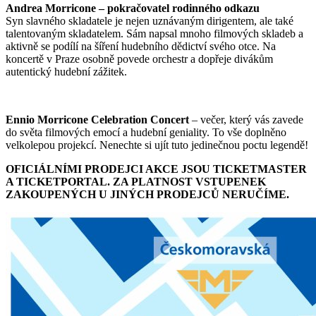
Andrea Morricone
– pokračovatel rodinného odkazu
Syn slavného skladatele je nejen uznávaným dirigentem, ale také
talentovaným skladatelem. Sám napsal mnoho filmových skladeb a
aktivně se podílí na šíření hudebního dědictví svého otce. Na
koncertě v Praze osobně povede orchestr a dopřeje divákům
autentický hudební zážitek.
Ennio Morricone Celebration Concert
– večer, který vás zavede
do světa filmových emocí a hudební geniality. To vše doplněno
velkolepou projekcí. Nenechte si ujít tuto jedinečnou poctu legendě!
OFICIÁLNÍMI PRODEJCI AKCE JSOU TICKETMASTER
A TICKETPORTAL. ZA PLATNOST VSTUPENEK
ZAKOUPENÝCH U JINÝCH PRODEJCŮ NERUČÍME.