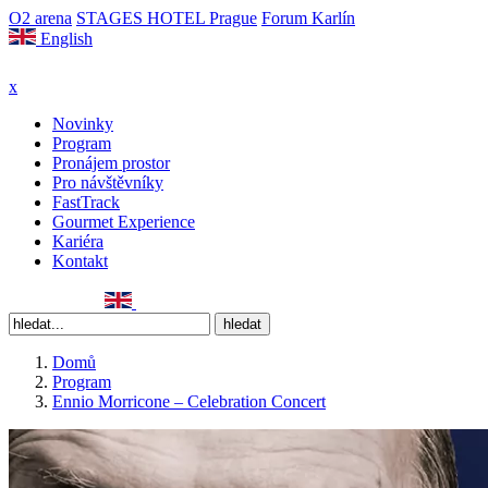
O2 arena
STAGES HOTEL Prague
Forum Karlín
English
x
Novinky
Program
Pronájem prostor
Pro návštěvníky
FastTrack
Gourmet Experience
Kariéra
Kontakt
Domů
Program
Ennio Morricone – Celebration Concert