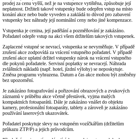
prodej za cenu vyšší, než je na vstupence vytištěna, způsobuje její
neplatnost. Držiteli takové vstupenky bude odepřen vstup na místo
konání akce nebo bude vyveden a zakládá to důvod pro zabavení
vstupenky bez náhrady její nominální ceny nebo jiné kompenzace.
Vstupenka je cenina, její padělání a pozměňování je zakázáno.
Pořadatel odepře vstup na akci všem držitelům takových vstupenek.
Zaplacené vstupné se nevrací, vstupenka se nevyměňuje. V případě
zrušení akce zodpovídá za vrácení vstupného pořadatel. V případě
zrušení akce uplatní držitel vstupenky nárok na vrácení vstupného
dle pokynů pořadatele. Servisní poplatky se nevracejí. Náhrada
zvláštních nákladů (např. hotel, jízdní výlohy) se neposkytuje.
Změna programu vyhrazena. Datum a čas akce mohou být změněny
bez upozornění.
Je zakázáno fotografování a pořizování obrazových a zvukových
záznamů v průběhu akce včetně přestávek, vyjma malých
kompaktních fotoaparátů. Dále je zakázáno vnášet do objektu
kamery, profesionální fotoaparáty, tablety a zároveň je zakázáno
používání laserových ukazovátek.
Pořadatel poskytuje slevy na vstupném vozíčkářům (držitelům
průkazu ZTP/P) a jejich průvodcům.