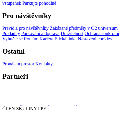
vstupenek
Parkujte pohodlně
Pro návštěvníky
Pravidla pro návštěvníky
Zakázané předměty v O2 universum
Pokladny
Parkování a doprava
Udržitelnost
Ochrana soukromí
Vyhněte se frontám
Kariéra
Etická linka
Nastavení cookies
Ostatní
Pronájem prostor
Kontakty
Partneři
ČLEN SKUPINY PPF