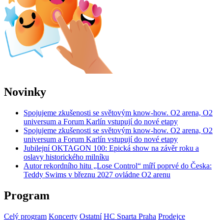
Novinky
Spojujeme zkušenosti se světovým know-how. O2 arena, O2
universum a Forum Karlín vstupují do nové etapy
Spojujeme zkušenosti se světovým know-how. O2 arena, O2
universum a Forum Karlín vstupují do nové etapy
Jubilejní OKTAGON 100: Epická show na závěr roku a
oslavy historického milníku
Autor rekordního hitu „Lose Control“ míří poprvé do Česka:
Teddy Swims v březnu 2027 ovládne O2 arenu
Program
Celý program
Koncerty
Ostatní
HC Sparta Praha
Prodejce