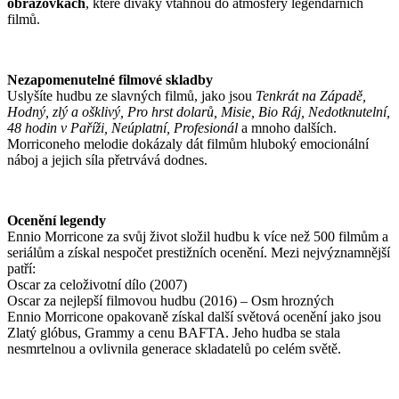
obrazovkách
, které diváky vtáhnou do atmosféry legendárních
filmů.
Nezapomenutelné filmové skladby
Uslyšíte hudbu ze slavných filmů, jako jsou
Tenkrát na Západě,
Hodný, zlý a ošklivý, Pro hrst dolarů, Misie, Bio Ráj, Nedotknutelní,
48 hodin v Paříži, Neúplatní, Profesionál
a mnoho dalších.
Morriconeho melodie dokázaly dát filmům hluboký emocionální
náboj a jejich síla přetrvává dodnes.
Ocenění legendy
Ennio Morricone za svůj život složil hudbu k více než 500 filmům a
seriálům a získal nespočet prestižních ocenění. Mezi nejvýznamnější
patří:
Oscar za celoživotní dílo (2007)
Oscar za nejlepší filmovou hudbu (2016) – Osm hrozných
Ennio Morricone opakovaně získal další světová ocenění jako jsou
Zlatý glóbus, Grammy a cenu BAFTA. Jeho hudba se stala
nesmrtelnou a ovlivnila generace skladatelů po celém světě.