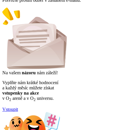
Potvrďte prosím odběr v zaslaném e-mailu.
Na vašem
názoru
nám záleží!
Vyplňte nám krátké hodnocení
a každý měsíc můžete získat
vstupenky na akce
v O
areně a v O
universu.
2
2
Vstoupit