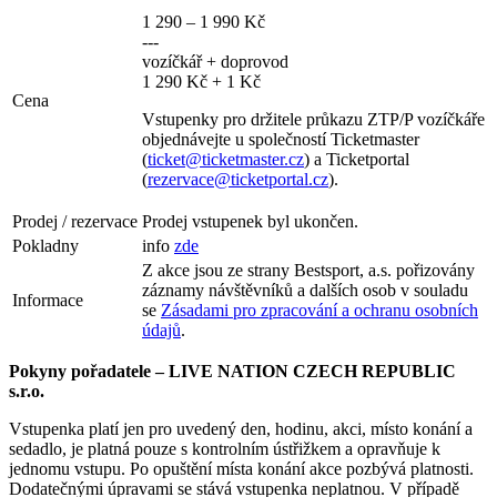
1 290 – 1 990 Kč
---
vozíčkář + doprovod
1 290 Kč + 1 Kč
Cena
Vstupenky pro držitele průkazu ZTP/P vozíčkáře
objednávejte u společností Ticketmaster
(
ticket@ticketmaster.cz
) a Ticketportal
(
rezervace@ticketportal.cz
).
Prodej / rezervace
Prodej vstupenek byl ukončen.
Pokladny
info
zde
Z akce jsou ze strany Bestsport, a.s. pořizovány
záznamy návštěvníků a dalších osob v souladu
Informace
se
Zásadami pro zpracování a ochranu osobních
údajů
.
Pokyny pořadatele – LIVE NATION CZECH REPUBLIC
s.r.o.
Vstupenka platí jen pro uvedený den, hodinu, akci, místo konání a
sedadlo, je platná pouze s kontrolním ústřižkem a opravňuje k
jednomu vstupu. Po opuštění místa konání akce pozbývá platnosti.
Dodatečnými úpravami se stává vstupenka neplatnou. V případě