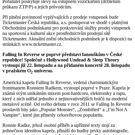
Pořadatel poskytuje slevy na vstupném vozíčkářům (držitelům
průkazu ZTP/P) a jejich průvodcům.
Při plnění povinností vyplývajících z prodeje vstupenek bude
Ticketmaster Česká republika, a.s. postupovat ve shodě s platnými
Obchodními podmínkami pro poskytování služby prodej vstupenek
na sportovní a kulturní akce prostřednictvím prodejní sítě
Ticketmaster. Aktuální znění obchodních podmínek je k dispozici na
stránkách www.ticketmaster.cz.
Falling In Reverse se poprvé představí fanouškům v České
republice! Společně s Hollywood Undead & Sleep Theory
vystoupí již 22. listopadu a na přidaném koncertě 28. listopadu
v pražském O
universu.
2
Americká kapela Falling In Reverse, vedená charismatickým
frontmanem Ronniem Radkem, vystoupí poprvé v Praze. Kapela je
známá svým unikátním mixem post-hardcoru, elektroniky a rapu,
který z nich udělal jednoho z nejinovativnějších hráčů na moderní
metalové scéně. Od svého debutu v roce 2011 se Falling In Reverse
proslavili hity jako „Popular Monster“, „Zombified“ a „I’m Not A
Vampire“, které jim přinesly celosvětovou popularitu.
Ronnie Radke, jehož osobní příběh a upřímné texty stojí za
jedinečnou identitou kapely, přináší do hudby prvky autobiografie,