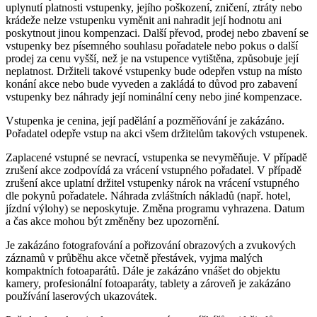
uplynutí platnosti vstupenky, jejího poškození, zničení, ztráty nebo
krádeže nelze vstupenku vyměnit ani nahradit její hodnotu ani
poskytnout jinou kompenzaci. Další převod, prodej nebo zbavení se
vstupenky bez písemného souhlasu pořadatele nebo pokus o další
prodej za cenu vyšší, než je na vstupence vytištěna, způsobuje její
neplatnost. Držiteli takové vstupenky bude odepřen vstup na místo
konání akce nebo bude vyveden a zakládá to důvod pro zabavení
vstupenky bez náhrady její nominální ceny nebo jiné kompenzace.
Vstupenka je cenina, její padělání a pozměňování je zakázáno.
Pořadatel odepře vstup na akci všem držitelům takových vstupenek.
Zaplacené vstupné se nevrací, vstupenka se nevyměňuje. V případě
zrušení akce zodpovídá za vrácení vstupného pořadatel. V případě
zrušení akce uplatní držitel vstupenky nárok na vrácení vstupného
dle pokynů pořadatele. Náhrada zvláštních nákladů (např. hotel,
jízdní výlohy) se neposkytuje. Změna programu vyhrazena. Datum
a čas akce mohou být změněny bez upozornění.
Je zakázáno fotografování a pořizování obrazových a zvukových
záznamů v průběhu akce včetně přestávek, vyjma malých
kompaktních fotoaparátů. Dále je zakázáno vnášet do objektu
kamery, profesionální fotoaparáty, tablety a zároveň je zakázáno
používání laserových ukazovátek.