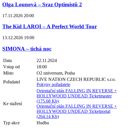
Olga Lounová – Sraz Optimistů 2
17.11.2026 20:00
The Kid LAROI – A Perfect World Tour
13.12.2026 19:00
SIMONA – tichá noc
Data
22.11.2024
Vstup od
18:00
Místo
O2 universum, Praha
LIVE NATION CZECH REPUBLIC s.r.o.
Pořadatel
Pokyny pořadatele
Orientační plán FALLING IN REVERSE +
HOLLYWOOD UNDEAD Ticketmaster
(175.68 Kb)
Ke stažení
Orientační plán FALLING IN REVERSE +
HOLLYWOOD UNDEAD Ticketportal
(264.14 Kb)
Typ akce
Hudba