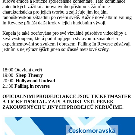
surové emoce a kritické společenské komentáře. Tato kombinace
autentických zážitků a inovativního přístupu k žánrům je
charakteristická pro jejich tvorbu a zajišťuje jim loajální
fanouškovskou základnu po celém světě. Každé nové album Falling
In Reverse přináší další krok v jejich hudebním vývoji.
Kapela je také oceňována pro své vizuálně působivé videoklipy a
živá vystoupení, která podtrhují jejich stylovou rozmanitost a
experimentování se zvukem i obrazem. Falling In Reverse zůstávají
jedním z nejvýraznějších jmen současné metalové scény.
18:00 Otevření dveří
19:00
Sleep Theory
20:00
Hollywood Undead
21:30
Falling in reverse
OFICIÁLNÍMI PRODEJCI AKCE JSOU TICKETMASTER
A TICKETPORTAL. ZA PLATNOST VSTUPENEK
ZAKOUPENÝCH U JINÝCH PRODEJCŮ NERUČÍME.