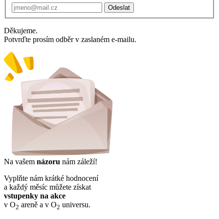
Odeslat
Děkujeme.
Potvrďte prosím odběr v zaslaném e-mailu.
Na vašem
názoru
nám záleží!
Vyplňte nám krátké hodnocení
a každý měsíc můžete získat
vstupenky na akce
v O
areně a v O
universu.
2
2