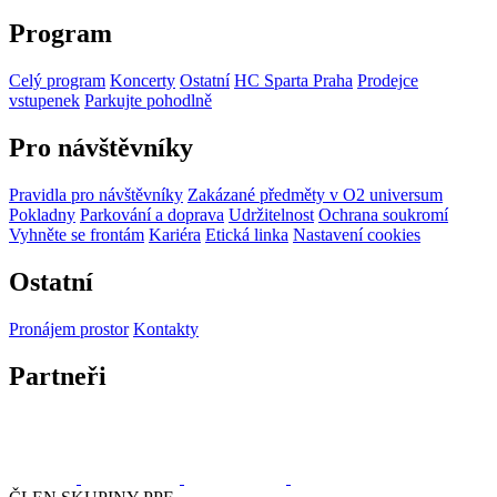
Program
Celý program
Koncerty
Ostatní
HC Sparta Praha
Prodejce
vstupenek
Parkujte pohodlně
Pro návštěvníky
Pravidla pro návštěvníky
Zakázané předměty v O2 universum
Pokladny
Parkování a doprava
Udržitelnost
Ochrana soukromí
Vyhněte se frontám
Kariéra
Etická linka
Nastavení cookies
Ostatní
Pronájem prostor
Kontakty
Partneři