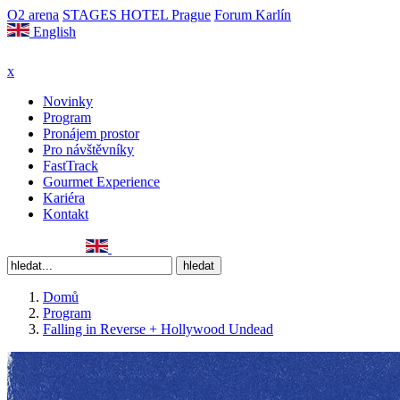
O2 arena
STAGES HOTEL Prague
Forum Karlín
English
x
Novinky
Program
Pronájem prostor
Pro návštěvníky
FastTrack
Gourmet Experience
Kariéra
Kontakt
Domů
Program
Falling in Reverse + Hollywood Undead