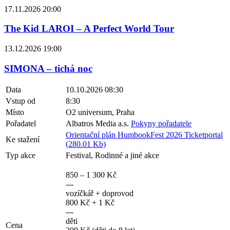
17.11.2026 20:00
The Kid LAROI – A Perfect World Tour
13.12.2026 19:00
SIMONA – tichá noc
Data
10.10.2026 08:30
Vstup od
8:30
Místo
O2 universum, Praha
Pořadatel
Albatros Media a.s.
Pokyny pořadatele
Orientační plán HumbookFest 2026 Ticketportal
Ke stažení
(280.01 Kb)
Typ akce
Festival, Rodinné a jiné akce
850 – 1 300 Kč
---
vozíčkář + doprovod
800 Kč + 1 Kč
---
děti
Cena