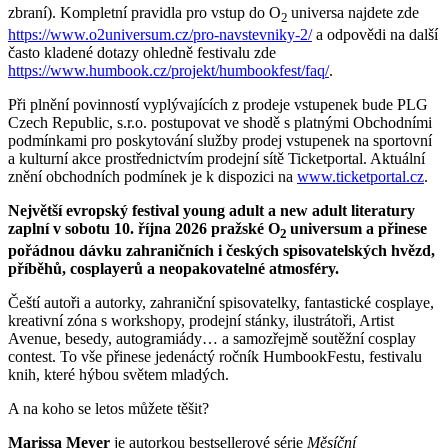
zbraní). Kompletní pravidla pro vstup do O
universa najdete zde
2
https://www.o2universum.cz/pro-navstevniky-2/
a odpovědi na další
často kladené dotazy ohledně festivalu zde
https://www.humbook.cz/projekt/humbookfest/faq/
.
Při plnění povinností vyplývajících z prodeje vstupenek bude PLG
Czech Republic, s.r.o. postupovat ve shodě s platnými Obchodními
podmínkami pro poskytování služby prodej vstupenek na sportovní
a kulturní akce prostřednictvím prodejní sítě Ticketportal. Aktuální
znění obchodních podmínek je k dispozici na
www.ticketportal.cz
.
Největší evropský festival young adult a new adult literatury
zaplní v sobotu 10. října 2026 pražské O
universum a přinese
2
pořádnou dávku zahraničních i českých spisovatelských hvězd,
příběhů, cosplayerů a neopakovatelné atmosféry.
Čeští autoři a autorky, zahraniční spisovatelky, fantastické cosplaye,
kreativní zóna s workshopy, prodejní stánky, ilustrátoři, Artist
Avenue, besedy, autogramiády… a samozřejmě soutěžní cosplay
contest. To vše přinese jedenáctý ročník HumbookFestu, festivalu
knih, které hýbou světem mladých.
A na koho se letos můžete těšit?
Marissa Meyer
je autorkou bestsellerové série
Měsíční