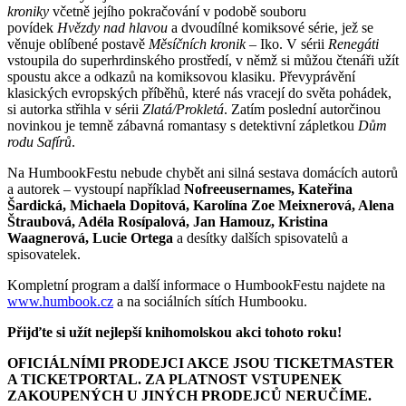
kroniky
včetně jejího pokračování v podobě souboru
povídek
Hvězdy nad hlavou
a dvoudílné komiksové série, jež se
věnuje oblíbené postavě
Měsíčních kronik
– Iko. V sérii
Renegáti
vstoupila do superhrdinského prostředí, v němž si můžou čtenáři užít
spoustu akce a odkazů na komiksovou klasiku. Převyprávění
klasických evropských příběhů, které nás vracejí do světa pohádek,
si autorka střihla v sérii
Zlatá/Prokletá
. Zatím poslední autorčinou
novinkou je temně zábavná romantasy s detektivní zápletkou
Dům
rodu Safírů
.
Na HumbookFestu nebude chybět ani silná sestava domácích autorů
a autorek – vystoupí například
Nofreeusernames, Kateřina
Šardická, Michaela Dopitová, Karolína Zoe Meixnerová, Alena
Štraubová, Adéla Rosípalová, Jan Hamouz, Kristina
Waagnerová, Lucie Ortega
a desítky dalších spisovatelů a
spisovatelek.
Kompletní program a další informace o HumbookFestu najdete na
www.humbook.cz
a na sociálních sítích Humbooku.
Přijďte si užít nejlepší knihomolskou akci tohoto roku!
OFICIÁLNÍMI PRODEJCI AKCE JSOU TICKETMASTER
A TICKETPORTAL. ZA PLATNOST VSTUPENEK
ZAKOUPENÝCH U JINÝCH PRODEJCŮ NERUČÍME.