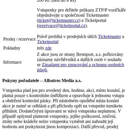
200 Kč (děti do 8 let)
Vstupenky pro držitele průkazu ZTP/P vozíčkáře
objednávejte u společností Ticketmaster
(
ticket@ticketmaster.cz
) a Ticketportal
(
rezervace@ticketportal.cz
).
Právě probíhá v prodejních sítích
Ticketmaster
a
Prodej / rezervace
Ticketportal
Pokladny
info
zde
Z akce jsou ze strany Bestsport, a.s. pořizovány
záznamy návštěvníků a dalších osob v souladu
Informace
se
Zásadami pro zpracování a ochranu osobních
údajů
.
Pokyny pořadatele – Albatros Media a.s.
Vstupenka platí jen pro uvedený den, hodinu, akci, místo konání, je
platná pouze s kontrolním ústřižkem a opravňuje k jednomu vstupu
a obdržení kontrolní pásky. Při následném opuštění místa konání
akce je nutné se odhlásit a při příchodu opět na vstupním turniketu
přihlásit. Dodatečnými úpravami se stává vstupenka neplatnou. V
případě uplynutí platnosti vstupenky, jejího poškození, zničení,
ztráty nebo krádeže nelze vstupenku vyměnit ani nahradit její
hodnotu ani poskytnout jinou kompenzaci. Další převod, prodej