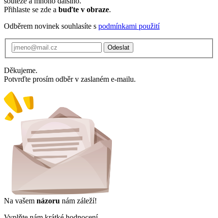
soutěže a mnoho dalšího.
Přihlaste se zde a
buďte v obraze
.
Odběrem novinek souhlasíte s
podmínkami použití
Odeslat
Děkujeme.
Potvrďte prosím odběr v zaslaném e-mailu.
Na vašem
názoru
nám záleží!
Vyplňte nám krátké hodnocení