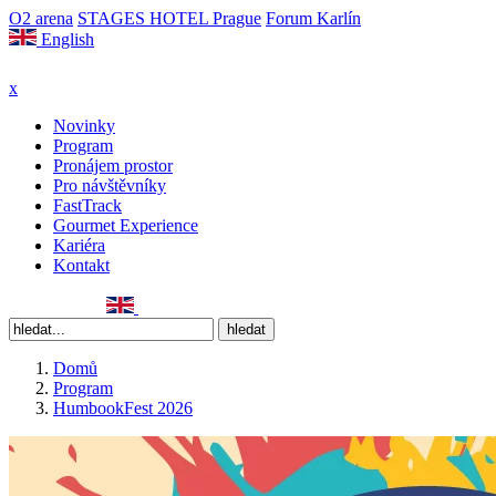
O2 arena
STAGES HOTEL Prague
Forum Karlín
English
x
Novinky
Program
Pronájem prostor
Pro návštěvníky
FastTrack
Gourmet Experience
Kariéra
Kontakt
Domů
Program
HumbookFest 2026