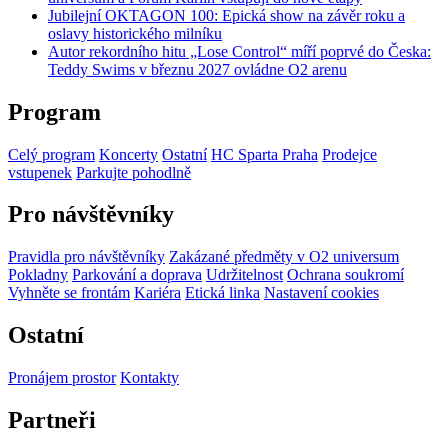
Jubilejní OKTAGON 100: Epická show na závěr roku a
oslavy historického milníku
Autor rekordního hitu „Lose Control“ míří poprvé do Česka:
Teddy Swims v březnu 2027 ovládne O2 arenu
Program
Celý program
Koncerty
Ostatní
HC Sparta Praha
Prodejce
vstupenek
Parkujte pohodlně
Pro návštěvníky
Pravidla pro návštěvníky
Zakázané předměty v O2 universum
Pokladny
Parkování a doprava
Udržitelnost
Ochrana soukromí
Vyhněte se frontám
Kariéra
Etická linka
Nastavení cookies
Ostatní
Pronájem prostor
Kontakty
Partneři