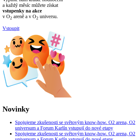
a každý měsíc můžete získat
vstupenky na akce
v O
areně a v O
universu.
2
2
Vstoupit
Novinky
Spojujeme zkušenosti se světovým know-how. O2 arena, O2
universum a Forum Karlín vstupují do nové etapy
Spojujeme zkušenosti se světovým know-how. O2 arena, O2
universum a Forum Karlín vstupují do nové etapy