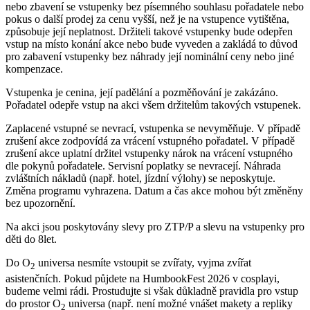
nebo zbavení se vstupenky bez písemného souhlasu pořadatele nebo
pokus o další prodej za cenu vyšší, než je na vstupence vytištěna,
způsobuje její neplatnost. Držiteli takové vstupenky bude odepřen
vstup na místo konání akce nebo bude vyveden a zakládá to důvod
pro zabavení vstupenky bez náhrady její nominální ceny nebo jiné
kompenzace.
Vstupenka je cenina, její padělání a pozměňování je zakázáno.
Pořadatel odepře vstup na akci všem držitelům takových vstupenek.
Zaplacené vstupné se nevrací, vstupenka se nevyměňuje. V případě
zrušení akce zodpovídá za vrácení vstupného pořadatel. V případě
zrušení akce uplatní držitel vstupenky nárok na vrácení vstupného
dle pokynů pořadatele. Servisní poplatky se nevracejí. Náhrada
zvláštních nákladů (např. hotel, jízdní výlohy) se neposkytuje.
Změna programu vyhrazena. Datum a čas akce mohou být změněny
bez upozornění.
Na akci jsou poskytovány slevy pro ZTP/P a slevu na vstupenky pro
děti do 8let.
Do O
universa nesmíte vstoupit se zvířaty, vyjma zvířat
2
asistenčních. Pokud půjdete na HumbookFest 2026 v cosplayi,
budeme velmi rádi. Prostudujte si však důkladně pravidla pro vstup
do prostor O
universa (např. není možné vnášet makety a repliky
2