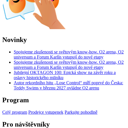
Novinky
Spojujeme zkušenosti se světovým know-how. O2 arena, O2
universum a Forum Karlín vstupují do nové etapy
Spojujeme zkušenosti se světovým know-how. O2 arena, O2
universum a Forum Karlín vstupují do nové etapy
Jubilejní OKTAGON 100: Epická show na závěr roku a
oslavy historického milníku
Autor rekordního hitu „Lose Control“ míří poprvé do Česka:
Teddy Swims v březnu 2027 ovládne O2 arenu
Program
Celý program
Prodejce vstupenek
Parkujte pohodlně
Pro návštěvníky