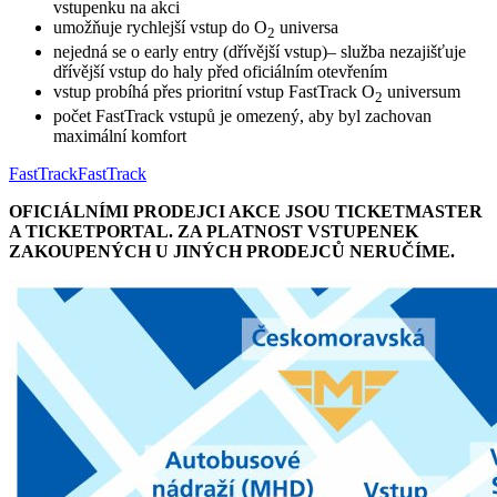
vstupenku na akci
umožňuje rychlejší vstup do O
universa
2
nejedná se o early entry (dřívější vstup)– služba nezajišťuje
dřívější vstup do haly před oficiálním otevřením
vstup probíhá přes prioritní vstup FastTrack O
universum
2
počet FastTrack vstupů je omezený, aby byl zachovan
maximální komfort
FastTrack
FastTrack
OFICIÁLNÍMI PRODEJCI AKCE JSOU TICKETMASTER
A TICKETPORTAL. ZA PLATNOST VSTUPENEK
ZAKOUPENÝCH U JINÝCH PRODEJCŮ NERUČÍME.