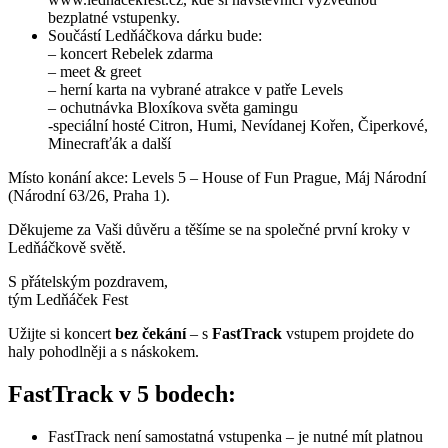
bezplatné vstupenky.
Součástí Ledňáčkova dárku bude:
– koncert Rebelek zdarma
– meet & greet
– herní karta na vybrané atrakce v patře Levels
– ochutnávka Bloxíkova světa gamingu
-speciální hosté Citron, Humi, Nevídanej Kořen, Čiperkové,
Minecrafťák a další
Místo konání akce: Levels 5 – House of Fun Prague, Máj Národní
(Národní 63/26, Praha 1).
Děkujeme za Vaši důvěru a těšíme se na společné první kroky v
Ledňáčkově světě.
S přátelským pozdravem,
tým Ledňáček Fest
Užijte si koncert
bez čekání
– s
FastTrack
vstupem projdete do
haly pohodlněji a s náskokem.
FastTrack v 5 bodech:
FastTrack není samostatná vstupenka – je nutné mít platnou