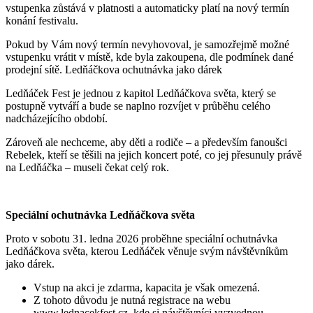
vstupenka zůstává v platnosti a automaticky platí na nový termín
konání festivalu.
Pokud by Vám nový termín nevyhovoval, je samozřejmě možné
vstupenku vrátit v místě, kde byla zakoupena, dle podmínek dané
prodejní sítě. Ledňáčkova ochutnávka jako dárek
Ledňáček Fest je jednou z kapitol Ledňáčkova světa, který se
postupně vytváří a bude se naplno rozvíjet v průběhu celého
nadcházejícího období.
Zároveň ale nechceme, aby děti a rodiče – a především fanoušci
Rebelek, kteří se těšili na jejich koncert poté, co jej přesunuly právě
na Ledňáčka – museli čekat celý rok.
Speciální ochutnávka Ledňáčkova světa
Proto v sobotu 31. ledna 2026 proběhne speciální ochutnávka
Ledňáčkova světa, kterou Ledňáček věnuje svým návštěvníkům
jako dárek.
Vstup na akci je zdarma, kapacita je však omezená.
Z tohoto důvodu je nutná registrace na webu
www.lednacekfest.cz, kde si návštěvníci vyzvednou