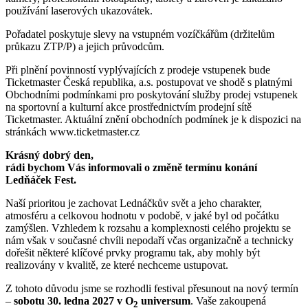
používání laserových ukazovátek.
Pořadatel poskytuje slevy na vstupném vozíčkářům (držitelům
průkazu ZTP/P) a jejich průvodcům.
Při plnění povinností vyplývajících z prodeje vstupenek bude
Ticketmaster Česká republika, a.s. postupovat ve shodě s platnými
Obchodními podmínkami pro poskytování služby prodej vstupenek
na sportovní a kulturní akce prostřednictvím prodejní sítě
Ticketmaster. Aktuální znění obchodních podmínek je k dispozici na
stránkách www.ticketmaster.cz
Krásný dobrý den,
rádi bychom Vás informovali o změně termínu konání
Ledňáček Fest.
Naší prioritou je zachovat Lednáčkův svět a jeho charakter,
atmosféru a celkovou hodnotu v podobě, v jaké byl od počátku
zamýšlen. Vzhledem k rozsahu a komplexnosti celého projektu se
nám však v současné chvíli nepodaří včas organizačně a technicky
dořešit některé klíčové prvky programu tak, aby mohly být
realizovány v kvalitě, ze které nechceme ustupovat.
Z tohoto důvodu jsme se rozhodli festival přesunout na nový termín
–
sobotu 30. ledna 2027 v O
universum
. Vaše zakoupená
2