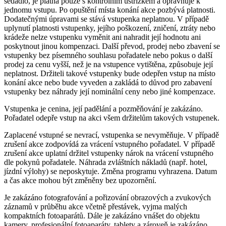
sedadlo, je platná pouze s kontrolním ústřižkem a opravňuje k
jednomu vstupu. Po opuštění místa konání akce pozbývá platnosti.
Dodatečnými úpravami se stává vstupenka neplatnou. V případě
uplynutí platnosti vstupenky, jejího poškození, zničení, ztráty nebo
krádeže nelze vstupenku vyměnit ani nahradit její hodnotu ani
poskytnout jinou kompenzaci. Další převod, prodej nebo zbavení se
vstupenky bez písemného souhlasu pořadatele nebo pokus o další
prodej za cenu vyšší, než je na vstupence vytištěna, způsobuje její
neplatnost. Držiteli takové vstupenky bude odepřen vstup na místo
konání akce nebo bude vyveden a zakládá to důvod pro zabavení
vstupenky bez náhrady její nominální ceny nebo jiné kompenzace.
Vstupenka je cenina, její padělání a pozměňování je zakázáno.
Pořadatel odepře vstup na akci všem držitelům takových vstupenek.
Zaplacené vstupné se nevrací, vstupenka se nevyměňuje. V případě
zrušení akce zodpovídá za vrácení vstupného pořadatel. V případě
zrušení akce uplatní držitel vstupenky nárok na vrácení vstupného
dle pokynů pořadatele. Náhrada zvláštních nákladů (např. hotel,
jízdní výlohy) se neposkytuje. Změna programu vyhrazena. Datum
a čas akce mohou být změněny bez upozornění.
Je zakázáno fotografování a pořizování obrazových a zvukových
záznamů v průběhu akce včetně přestávek, vyjma malých
kompaktních fotoaparátů. Dále je zakázáno vnášet do objektu
kamery, profesionální fotoaparáty, tablety a zároveň je zakázáno