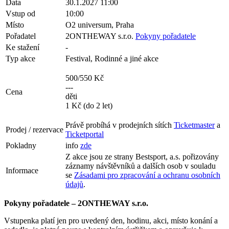
Data
30.1.2027 11:00
Vstup od
10:00
Místo
O2 universum, Praha
Pořadatel
2ONTHEWAY s.r.o.
Pokyny pořadatele
Ke stažení
-
Typ akce
Festival, Rodinné a jiné akce
500/550 Kč
---
Cena
děti
1 Kč (do 2 let)
Právě probíhá v prodejních sítích
Ticketmaster
a
Prodej / rezervace
Ticketportal
Pokladny
info
zde
Z akce jsou ze strany Bestsport, a.s. pořizovány
záznamy návštěvníků a dalších osob v souladu
Informace
se
Zásadami pro zpracování a ochranu osobních
údajů
.
Pokyny pořadatele – 2ONTHEWAY s.r.o.
Vstupenka platí jen pro uvedený den, hodinu, akci, místo konání a