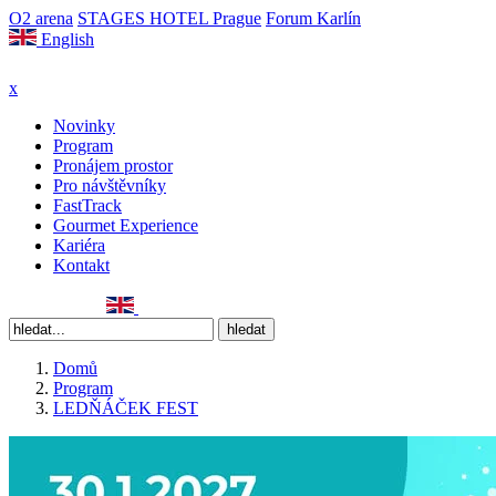
O2 arena
STAGES HOTEL Prague
Forum Karlín
English
x
Novinky
Program
Pronájem prostor
Pro návštěvníky
FastTrack
Gourmet Experience
Kariéra
Kontakt
Domů
Program
LEDŇÁČEK FEST