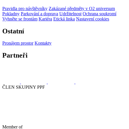
Pravidla pro návštěvníky
Zakázané předměty v O2 universum
Pokladny
Parkování a doprava
Udržitelnost
Ochrana soukromí
Vyhněte se frontám
Kariéra
Etická linka
Nastavení cookies
Ostatní
Pronájem prostor
Kontakty
Partneři
ČLEN SKUPINY PPF
Member of