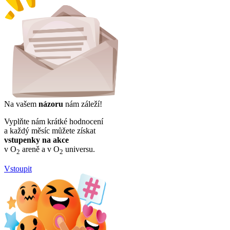
Na vašem
názoru
nám záleží!
Vyplňte nám krátké hodnocení
a každý měsíc můžete získat
vstupenky na akce
v O
areně a v O
universu.
2
2
Vstoupit