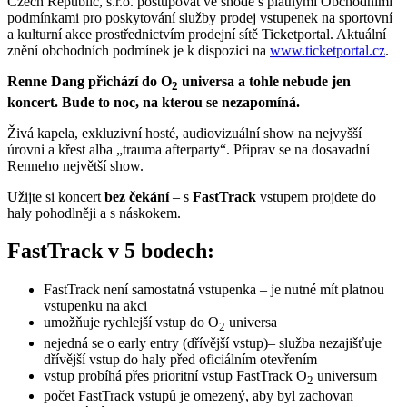
Czech Republic, s.r.o. postupovat ve shodě s platnými Obchodními
podmínkami pro poskytování služby prodej vstupenek na sportovní
a kulturní akce prostřednictvím prodejní sítě Ticketportal. Aktuální
znění obchodních podmínek je k dispozici na
www.ticketportal.cz
.
Renne Dang přichází do O
universa a tohle nebude jen
2
koncert. Bude to noc, na kterou se nezapomíná.
Živá kapela, exkluzivní hosté, audiovizuální show na nejvyšší
úrovni a křest alba „trauma afterparty“. Připrav se na dosavadní
Renneho největší show.
Užijte si koncert
bez čekání
– s
FastTrack
vstupem projdete do
haly pohodlněji a s náskokem.
FastTrack v 5 bodech:
FastTrack není samostatná vstupenka – je nutné mít platnou
vstupenku na akci
umožňuje rychlejší vstup do O
universa
2
nejedná se o early entry (dřívější vstup)– služba nezajišťuje
dřívější vstup do haly před oficiálním otevřením
vstup probíhá přes prioritní vstup FastTrack O
universum
2
počet FastTrack vstupů je omezený, aby byl zachovan