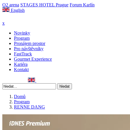
O2 arena
STAGES HOTEL Prague
Forum Karlín
English
x
Novinky
Program
Pronájem prostor
Pro návštěvníky
FastTrack
Gourmet Experience
Kariéra
Kontakt
Domů
Program
RENNE DANG