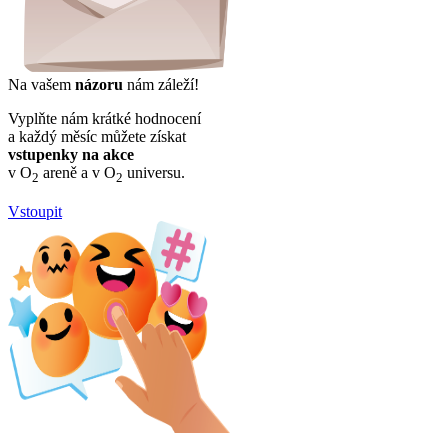
Na vašem
názoru
nám záleží!
Vyplňte nám krátké hodnocení
a každý měsíc můžete získat
vstupenky na akce
v O
areně a v O
universu.
2
2
Vstoupit