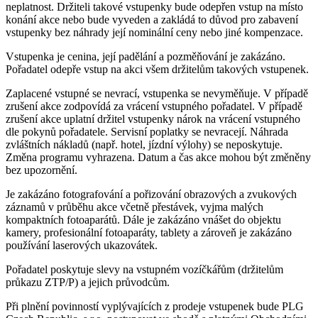
neplatnost. Držiteli takové vstupenky bude odepřen vstup na místo
konání akce nebo bude vyveden a zakládá to důvod pro zabavení
vstupenky bez náhrady její nominální ceny nebo jiné kompenzace.
Vstupenka je cenina, její padělání a pozměňování je zakázáno.
Pořadatel odepře vstup na akci všem držitelům takových vstupenek.
Zaplacené vstupné se nevrací, vstupenka se nevyměňuje. V případě
zrušení akce zodpovídá za vrácení vstupného pořadatel. V případě
zrušení akce uplatní držitel vstupenky nárok na vrácení vstupného
dle pokynů pořadatele. Servisní poplatky se nevracejí. Náhrada
zvláštních nákladů (např. hotel, jízdní výlohy) se neposkytuje.
Změna programu vyhrazena. Datum a čas akce mohou být změněny
bez upozornění.
Je zakázáno fotografování a pořizování obrazových a zvukových
záznamů v průběhu akce včetně přestávek, vyjma malých
kompaktních fotoaparátů. Dále je zakázáno vnášet do objektu
kamery, profesionální fotoaparáty, tablety a zároveň je zakázáno
používání laserových ukazovátek.
Pořadatel poskytuje slevy na vstupném vozíčkářům (držitelům
průkazu ZTP/P) a jejich průvodcům.
Při plnění povinností vyplývajících z prodeje vstupenek bude PLG