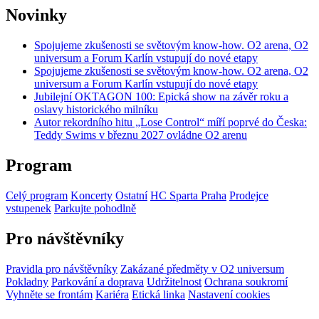
Novinky
Spojujeme zkušenosti se světovým know-how. O2 arena, O2
universum a Forum Karlín vstupují do nové etapy
Spojujeme zkušenosti se světovým know-how. O2 arena, O2
universum a Forum Karlín vstupují do nové etapy
Jubilejní OKTAGON 100: Epická show na závěr roku a
oslavy historického milníku
Autor rekordního hitu „Lose Control“ míří poprvé do Česka:
Teddy Swims v březnu 2027 ovládne O2 arenu
Program
Celý program
Koncerty
Ostatní
HC Sparta Praha
Prodejce
vstupenek
Parkujte pohodlně
Pro návštěvníky
Pravidla pro návštěvníky
Zakázané předměty v O2 universum
Pokladny
Parkování a doprava
Udržitelnost
Ochrana soukromí
Vyhněte se frontám
Kariéra
Etická linka
Nastavení cookies