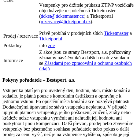
Vstupenky pro držitele průkazu ZTP/P vozíčkáře
objednávejte u společností Ticketmaster
(
ticket@ticketmaster.cz
) a Ticketportal
(
rezervace@ticketportal.cz
).
Právě probíhá v prodejních sítích
Ticketmaster
a
Prodej / rezervace
Ticketportal
Pokladny
info
zde
Z akce jsou ze strany Bestsport, a.s. pořizovány
záznamy návštěvníků a dalších osob v souladu
Informace
se
Zásadami pro zpracování a ochranu osobních
údajů
.
Pokyny pořadatele – Bestsport, a.s.
Vstupenka platí jen pro uvedený den, hodinu, akci, místo konání a
sedadlo, je platná pouze s kontrolním ústřižkem a opravňuje k
jednomu vstupu. Po opuštění místa konání akce pozbývá platnosti.
Dodatečnými úpravami se stává vstupenka neplatnou. V případě
uplynutí platnosti vstupenky, jejího poškození, zničení, ztráty nebo
krádeže nelze vstupenku vyměnit ani nahradit její hodnotu ani
poskytnout jinou kompenzaci. Další převod, prodej nebo zbavení se
vstupenky bez písemného souhlasu pořadatele nebo pokus o další
prodej za cenu vyšší, než je na vstupence vytištěna, způsobuje její