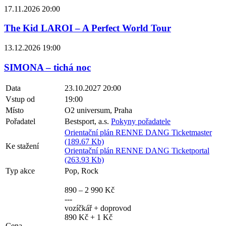
17.11.2026 20:00
The Kid LAROI – A Perfect World Tour
13.12.2026 19:00
SIMONA – tichá noc
Data
23.10.2027 20:00
Vstup od
19:00
Místo
O2 universum, Praha
Pořadatel
Bestsport, a.s.
Pokyny pořadatele
Orientační plán RENNE DANG Ticketmaster
(189.67 Kb)
Ke stažení
Orientační plán RENNE DANG Ticketportal
(263.93 Kb)
Typ akce
Pop, Rock
890 – 2 990 Kč
---
vozíčkář + doprovod
890 Kč + 1 Kč
Cena