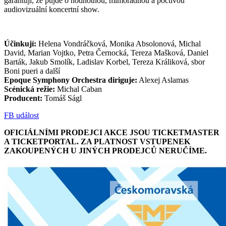
garantují, že půjde o hodnotnou, mimořádnou a poctivou
audiovizuální koncertní show.
Účinkují:
Helena Vondráčková, Monika Absolonová, Michal
David, Marian Vojtko, Petra Černocká, Tereza Mašková, Daniel
Barták, Jakub Smolík, Ladislav Korbel, Tereza Králiková, sbor
Boni pueri a další
Epoque Symphony Orchestra diriguje:
Alexej Aslamas
Scénická režie:
Michal Caban
Producent:
Tomáš Ságl
FB událost
OFICIÁLNÍMI PRODEJCI AKCE JSOU TICKETMASTER
A TICKETPORTAL. ZA PLATNOST VSTUPENEK
ZAKOUPENÝCH U JINÝCH PRODEJCŮ NERUČÍME.