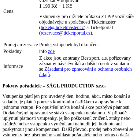
vozíčkář + doprovod
1 190 Kč + 1 Kč
Cena
Vstupenky pro držitele průkazu ZTP/P vozíčkáře
objednávejte u společností Ticketmaster
(
ticket@ticketmaster.cz
) a Ticketportal
(
rezervace@ticketportal.cz
).
Prodej / rezervace
Prodej vstupenek byl ukončen.
Pokladny
info
zde
Z akce jsou ze strany Bestsport, a.s. pořizovány
záznamy návštěvníků a dalších osob v souladu
Informace
se
Zásadami pro zpracování a ochranu osobních
údajů
.
Pokyny pořadatele – SÁGL PRODUCTION s.r.o.
Vstupenka platí jen pro uvedený den, hodinu, akci, místo konání a
sedadlo, je platná pouze s kontrolním ústřižkem a opravňuje k
jednomu vstupu. Po opuštění místa konání akce pozbývá platnosti.
Dodatečnými úpravami se stává vstupenka neplatnou. V případě
uplynutí platnosti vstupenky, jejího poškození, zničení, ztráty nebo
krádeže nelze vstupenku vyměnit ani nahradit její hodnotu ani
poskytnout jinou kompenzaci. Další převod, prodej nebo zbavení se
vstupenky bez písemného souhlasu pořadatele nebo pokus o další