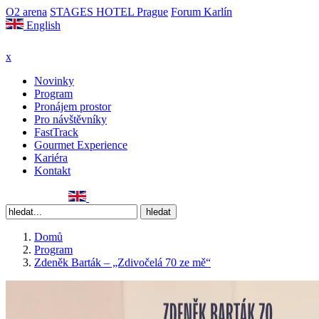
O2 arena
STAGES HOTEL Prague
Forum Karlín
English
x
Novinky
Program
Pronájem prostor
Pro návštěvníky
FastTrack
Gourmet Experience
Kariéra
Kontakt
Domů
Program
Zdeněk Barták – „Zdivočelá 70 ze mě“