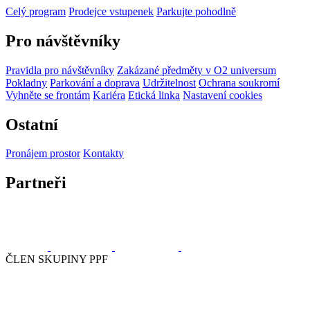
Celý program
Prodejce vstupenek
Parkujte pohodlně
Pro návštěvníky
Pravidla pro návštěvníky
Zakázané předměty v O2 universum
Pokladny
Parkování a doprava
Udržitelnost
Ochrana soukromí
Vyhněte se frontám
Kariéra
Etická linka
Nastavení cookies
Ostatní
Pronájem prostor
Kontakty
Partneři
ČLEN SKUPINY PPF