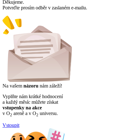
Děkujeme.
Potvrďte prosím odběr v zaslaném e-mailu.
Na vašem
názoru
nám záleží!
Vyplňte nám krátké hodnocení
a každý měsíc můžete získat
vstupenky na akce
v O
areně a v O
universu.
2
2
Vstoupit