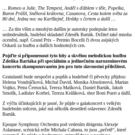
… Romeo a Julie, The Tempest, Anděl s ďáblem v těle, Popelka,
Baron Prášil, Sněhová královna, Casanova, Cesta kolem světa za
80 dní, Jedna noc na Karlštejně, Hrátky s čertem a další …
… Za tím vším a mnohým dalším je autorsky podepsán letos
sedmdesátník, hudební skladatel Zdeněk Barták. Držitel také mnoha
ocenění, např. Grand Prix – Premio Bocelli či dvou asijských
Oskarů za hudbu a dalších hodnotných cen.
Pojďte si připomenout tyto hity a skvělou melodickou hudbu
Zdeňka Bartáka při speciálním a jedinečném narozeninovém
koncertu zkomponovaném jen pro tuto slavnostní příležitost.
Gratulantů bude nespočet a popřát a hudebně či pěvecky přijdou:
Helena Vondráčková, Michal David, Monika Absolonová, Marian
Vojtko, Petra Černocká, Tereza Mašková, Daniel Barták, Jakub
Smolík, Ladislav Korbel, Tereza Králiková, sbor Boni Pueri a další.
Z výčtu účinkujících je jasné, že půjde o galakoncert s velkým
hudebním srdcem, jaké má několik desetiletí oslavenec Zdeněk
Barták.
Epoque Symphony Orchestra pod vedením dirigenta Alexeje
Aslamase, scénická režie Michala Cabana, to jsou „pečetě“, které