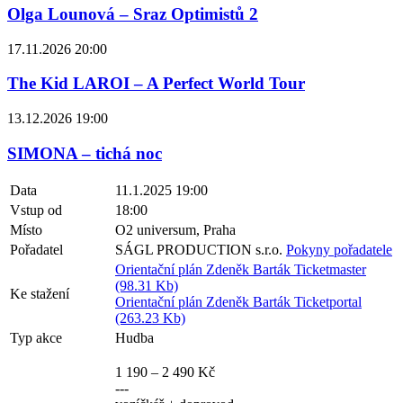
Olga Lounová – Sraz Optimistů 2
17.11.2026 20:00
The Kid LAROI – A Perfect World Tour
13.12.2026 19:00
SIMONA – tichá noc
Data
11.1.2025 19:00
Vstup od
18:00
Místo
O2 universum, Praha
Pořadatel
SÁGL PRODUCTION s.r.o.
Pokyny pořadatele
Orientační plán Zdeněk Barták Ticketmaster
(98.31 Kb)
Ke stažení
Orientační plán Zdeněk Barták Ticketportal
(263.23 Kb)
Typ akce
Hudba
1 190 – 2 490 Kč
---