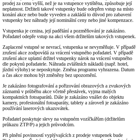
prodej za cenu vyšší, než je na vstupence vytištěna, způsobuje její
neplatnost. Držiteli takové vstupenky bude odepřen vstup na místo
konání akce nebo bude vyveden a zakládá to důvod pro zabavení
vstupenky bez náhrady její nominální ceny nebo jiné kompenzace.
Vstupenka je cenina, její padělání a pozměňování je zakázáno.
Pořadatel odepře vstup na akci všem držitelům takových vstupenek.
Zaplacené vstupné se nevrací, vstupenka se nevyměňuje. V případě
zrušení akce zodpovídá za vrácení vstupného pořadatel. V případě
zrušení akce uplatní držitel vstupenky nárok na vrácení vstupného
dle pokynů pořadatele. Náhrada zvláštních nákladů (např. hotel,
jízdní výlohy) se neposkytuje. Změna programu vyhrazena. Datum
a čas akce mohou být změněny bez upozornění.
Je zakázáno fotografování a pořizování obrazových a zvukových
záznamů v průběhu akce včetně přestávek, vyjma malých
kompaktních fotoaparátů. Dále je zakázáno vnášet do objektu
kamery, profesionální fotoaparáty, tablety a zároveň je zakázáno
používání laserových ukazovátek.
Pořadatel poskytuje slevy na vstupném vozíčkářům (držitelům
průkazu ZTP/P) a jejich průvodcům.
Při plnění povinností vyplývajících z prodeje vstupenek bude