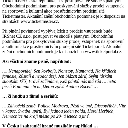
Ticketmaster Česká republika, a.s. postupovat ve shodě s platnými
Obchodními podmínkami pro poskytování služby prodej vstupenek
na sportovní a kulturní akce prostřednictvím prodejní sítě
Ticketmaster. Aktuální znění obchodních podmínek je k dispozici na
stránkách www.ticketmaster.cz.
Při plnění povinností vyplývajících z prodeje vstupenek bude
IRSnet CZ s.r.o. postupovat ve shodě s platnými Obchodními
podmínkami pro poskytování služby prodej vstupenek na sportovní
a kulturní akce prostřednictvím prodejní sítě Ticketportal. Aktuální
znění obchodních podmínek je k dispozici na www.ticketportal.cz.
Asi všichni známe písně, například:
…. Nenapovídej, Sen kovbojů, Nonstop, Kamarád, Na křídlech
fantazie, Zůstaň a neodcházej, Jen blázen žárlí, Svým láskám
stloukám kříž, Právě začínáme, Kéž pánbů nás má rád … nebo
píseň E mi manchi tu, kterou zpívá Andrea Bocelli …
… či hudbu z filmů a seriálů:
… Zdivočelá země, Policie Modrava, Pěsti ve tmě, Discopříběh, Vítr
v kapse, Svatba upírů, Byl jednou jeden polda, Hotel Herbich,
Nemocnice na kraji města po 20- ti letech a jiné.
V Česku i zahraničí hrané muzikály například …