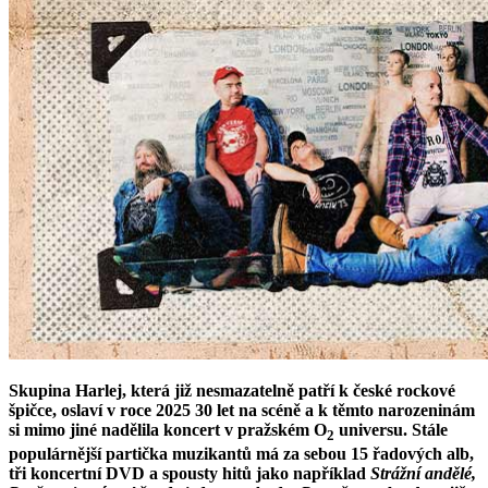
Skupina Harlej, která již nesmazatelně patří k české rockové
špičce, oslaví v roce 2025 30 let na scéně a k těmto narozeninám
si mimo jiné nadělila koncert v pražském O
universu. Stále
2
populárnější partička muzikantů má za sebou 15 řadových alb,
tři koncertní DVD a spousty hitů jako například
Strážní anděl
é,