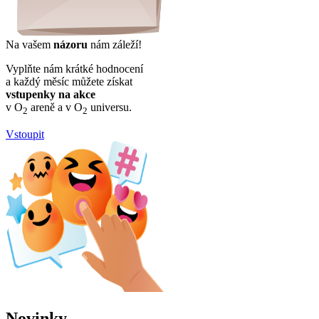
Na vašem
názoru
nám záleží!
Vyplňte nám krátké hodnocení
a každý měsíc můžete získat
vstupenky na akce
v O
areně a v O
universu.
2
2
Vstoupit
Novinky