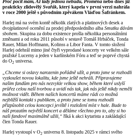
Pro
č pocit mám, Až tady jednou nebudu, Proměna
nebo dnes již
prakticky zlidovělý
Svařák
, který kapela v první verzi nahrála
v roce 2000 ještě s původním zpěvákem Vláďou Šafránkem.
Harlej má na svém kontě několik zlatých a platinových desek a
dvojplatinové ocenění za prodej předposledního alba
Smutku dávám
sbohem
. Skupina za dobu existence prošla několika personálními
změnami a od roku 2011 působí v sestavě Tomáš Hrbáček, Tonda
Rauer, Milan Hoffmann, Kolinss a Libor Fanta. V tomto složení
Harlej odehrál mimo jiné čtyři vyprodané koncerty ve velkém sále
pražské Lucerny a jeden v karlínském Fóru a teď se poprvé chystá
do O
universa.
2
„Chceme si oslavy narozenin pořádně užít, a proto jsme se rozhodli
vyzkoušet novou lokalitu, kde jsme ještě nehráli. Připravujeme
našim fandům pro nás nezvykle velkou show, během které uslyší
průřez celou naší tvorbou a uvidí nás tak, jak nás ještě nikdy neměli
možnost vidět. Během našich koncertů máme rádi co možná
nejbližší kontakt s publikem, a proto jsme se tomu rozhodli
přizpůsobit celou koncepci jeviště i rozložení míst v hale. Bude to
náš prozatím největší koncert a děláme všechno pro to, aby si ho
naši fandové maximálně užili,“
říká k akci kytarista a zakládající
člen Tonda Rauer.
Harlej vystoupí v O
universu 8. listopadu 2025 v rámci svého
2