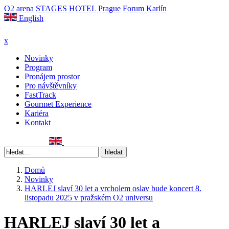
O2 arena
STAGES HOTEL Prague
Forum Karlín
English
x
Novinky
Program
Pronájem prostor
Pro návštěvníky
FastTrack
Gourmet Experience
Kariéra
Kontakt
Domů
Novinky
HARLEJ slaví 30 let a vrcholem oslav bude koncert 8.
listopadu 2025 v pražském O2 universu
HARLEJ slaví 30 let a