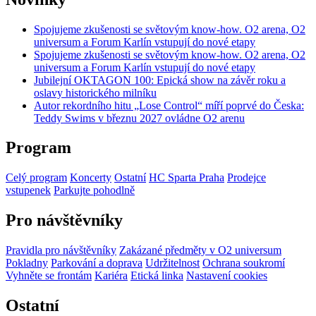
Spojujeme zkušenosti se světovým know-how. O2 arena, O2
universum a Forum Karlín vstupují do nové etapy
Spojujeme zkušenosti se světovým know-how. O2 arena, O2
universum a Forum Karlín vstupují do nové etapy
Jubilejní OKTAGON 100: Epická show na závěr roku a
oslavy historického milníku
Autor rekordního hitu „Lose Control“ míří poprvé do Česka:
Teddy Swims v březnu 2027 ovládne O2 arenu
Program
Celý program
Koncerty
Ostatní
HC Sparta Praha
Prodejce
vstupenek
Parkujte pohodlně
Pro návštěvníky
Pravidla pro návštěvníky
Zakázané předměty v O2 universum
Pokladny
Parkování a doprava
Udržitelnost
Ochrana soukromí
Vyhněte se frontám
Kariéra
Etická linka
Nastavení cookies
Ostatní