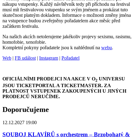
nákupu vstupenky. Každý návštěvník tedy při příchodu na festival
musí mít festivalovou vstupenku se svým jménem a prokázat tuto
skutečnost platným dokladem. Informace o možnosti změny jména
na vstupence budou zveřejněny pořadatelem akce měsíc před
začátkem festivalu.
Na našich akcích netolerujeme jakékoliv projevy sexismu, rasismu,
homofobie, xenofobie.
Kompletní pokyny pořadatele jsou k nahlédnutí na
webu
.
Web
|
FB událost
|
Instagram
|
Pořadatel
OFICIÁLNÍMI PRODEJCI NA AKCE V O
UNIVERSU
2
JSOU TICKETPORTAL A TICKETMASTER. ZA
PLATNOST VSTUPENEK ZAKOUPENÝCH U JINÝCH
PRODEJCŮ NERUČÍME.
Doporučujeme
12.12.2027 19:00
SOUBOJ KLAVÍRŮ s orchestrem – Brzobohatý &