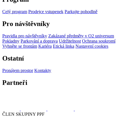
Celý program
Prodejce vstupenek
Parkujte pohodlně
Pro návštěvníky
Pravidla pro návštěvníky
Zakázané předměty v O2 universum
Pokladny
Parkování a doprava
Udržitelnost
Ochrana soukromí
Vyhněte se frontám
Kariéra
Etická linka
Nastavení cookies
Ostatní
Pronájem prostor
Kontakty
Partneři
ČLEN SKUPINY PPF