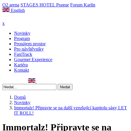
O2 arena
STAGES HOTEL Prague
Forum Karlín
English
x
Novinky
Program
Pronájem prostor
Pro návštěvníky
FastTrack
Gourmet Experience
Kariéra
Kontakt
Domů
Novinky
Immortalz! Připravte se na další vzrušující kapitolu ságy LET
IT ROLL!
Immortalz! Připravte se na