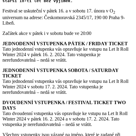
starší 18-ti let bez výjimek.
Festival se uskuteční v pátek 16. a v sobotu 17. února v O
2
universum na adrese: Českomoravská 2345/17, 190 00 Praha 9-
Libeň.
Začátek akce v pátek i v sobotu bude ve 20:00
JEDNODENNÍ VSTUPENKA PÁTEK / FRIDAY TICKET
Tato jednodenní vstupenka vás opravňuje ke vstupu na Let It Roll
Winter 2024 v pátek 16. 2. 2024. Tato vstupenka je
nerefundovatelná – nedá se vrátit.
JEDNODENNÍ VSTUPENKA SOBOTA / SATURDAY
TICKET
Tato jednodenní vstupenka vás opravňuje ke vstupu na Let It Roll
Winter 2024 v sobotu 17. 2. 2024. Tato vstupenka je
nerefundovatelná – nedá se vrátit.
DVOUDENNÍ VSTUPENKA / FESTIVAL TICKET TWO
DAYS
Tato dvoudenní vstupenka vás opravňuje ke vstupu na Let It Roll
Winter 2024 v pátek 16. 2. 2024 a v sobotu 17. 2. 2024. Tato
vstupenka je nerefundovatelná – nedá se vrátit.
Všechny vstupenky jsou vázané na jméno, které je zadané při