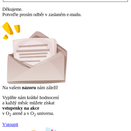
Děkujeme.
Potvrďte prosím odběr v zaslaném e-mailu.
Na vašem
názoru
nám záleží!
Vyplňte nám krátké hodnocení
a každý měsíc můžete získat
vstupenky na akce
v O
areně a v O
universu.
2
2
Vstoupit