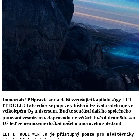
Immortalz! Připravte se na další vzrušující kapitolu ságy LET
IT ROLL! Tato edice se poprvé v historii festivalu odehraje ve
velkolepém O
universum. Buďte součástí dalšího společného
2
putování vesmírem v doprovodu největších hvězd drum&bassu.
Už teď se nemůžeme dočkat našeho únorového shledání!
LET IT ROLL WINTER je přístupný pouze pro návštěvníky