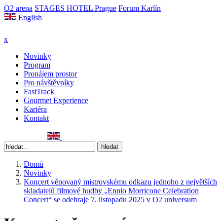
O2 arena
STAGES HOTEL Prague
Forum Karlín
English
x
Novinky
Program
Pronájem prostor
Pro návštěvníky
FastTrack
Gourmet Experience
Kariéra
Kontakt
Domů
Novinky
Koncert věnovaný mistrovskému odkazu jednoho z největších
skladatelů filmové hudby „Ennio Morricone Celebration
Concert“ se odehraje 7. listopadu 2025 v O2 universum