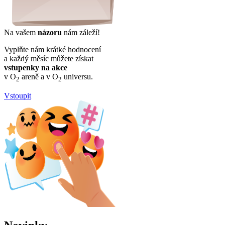
Na vašem
názoru
nám záleží!
Vyplňte nám krátké hodnocení
a každý měsíc můžete získat
vstupenky na akce
v O
areně a v O
universu.
2
2
Vstoupit