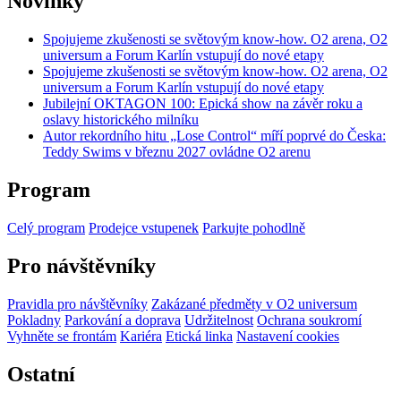
Novinky
Spojujeme zkušenosti se světovým know-how. O2 arena, O2
universum a Forum Karlín vstupují do nové etapy
Spojujeme zkušenosti se světovým know-how. O2 arena, O2
universum a Forum Karlín vstupují do nové etapy
Jubilejní OKTAGON 100: Epická show na závěr roku a
oslavy historického milníku
Autor rekordního hitu „Lose Control“ míří poprvé do Česka:
Teddy Swims v březnu 2027 ovládne O2 arenu
Program
Celý program
Prodejce vstupenek
Parkujte pohodlně
Pro návštěvníky
Pravidla pro návštěvníky
Zakázané předměty v O2 universum
Pokladny
Parkování a doprava
Udržitelnost
Ochrana soukromí
Vyhněte se frontám
Kariéra
Etická linka
Nastavení cookies
Ostatní