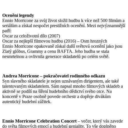
Ocenění legendy
Ennio Morricone za svůj život složil hudbu k více než 500 filmům a
seriálům a získal nespočet prestižních ocenění. Mezi nejvýznamnější
patří:
Oscar za celoživotní dílo (2007)
Oscar za nejlepší filmovou hudbu (2016) – Osm hrozných
Ennio Morricone opakovaně získal další světová ocenění jako jsou
Zlatý glóbus, Grammy a cenu BAFTA. Jeho hudba se stala
nesmrtelnou a ovlivnila generace skladatelů po celém světě.
Andrea Morricone
– pokračovatel rodinného odkazu
Syn slavného skladatele je nejen uznávaným dirigentem, ale také
talentovaným skladatelem. Sám napsal mnoho filmových skladeb a
aktivně se podílí na šíření hudebního dědictví svého otce. Na
koncertě v Praze osobně povede orchestr a dopřeje divákům
autentický hudební zážitek.
Ennio Morricone Celebration Concert
– večer, který vás zavede
do světa filmových emocí a hudební geniality. To vše doplněno