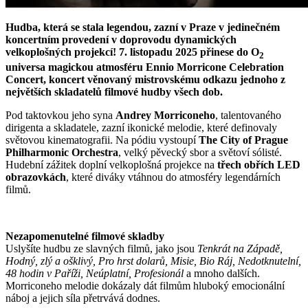
Hudba, která se stala legendou, zazní v Praze v jedinečném
koncertním provedení v doprovodu dynamických
velkoplošných projekcí! 7. listopadu 2025 přinese do O
2
universa magickou atmosféru Ennio Morricone Celebration
Concert, koncert věnovaný mistrovskému odkazu jednoho z
největších skladatelů filmové hudby všech dob.
Pod taktovkou jeho syna
Andrey Morriconeho
, talentovaného
dirigenta a skladatele, zazní ikonické melodie, které definovaly
světovou kinematografii. Na pódiu vystoupí
The City of Prague
Philharmonic Orchestra
, velký pěvecký sbor a světoví sólisté.
Hudební zážitek doplní velkoplošná projekce na
třech obřích LED
obrazovkách
, které diváky vtáhnou do atmosféry legendárních
filmů.
Nezapomenutelné filmové skladby
Uslyšíte hudbu ze slavných filmů, jako jsou
Tenkrát na Západě,
Hodný, zlý a ošklivý, Pro hrst dolarů, Misie, Bio Ráj, Nedotknutelní,
48 hodin v Paříži, Neúplatní, Profesionál
a mnoho dalších.
Morriconeho melodie dokázaly dát filmům hluboký emocionální
náboj a jejich síla přetrvává dodnes.