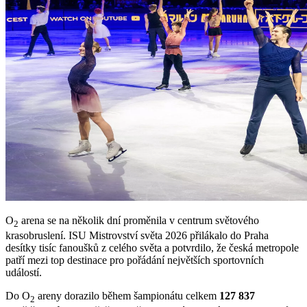
O
arena se na několik dní proměnila v centrum světového
2
krasobruslení. ISU Mistrovství světa 2026 přilákalo do Praha
desítky tisíc fanoušků z celého světa a potvrdilo, že česká metropole
patří mezi top destinace pro pořádání největších sportovních
událostí.
Do O
areny dorazilo během šampionátu celkem
127 837
2