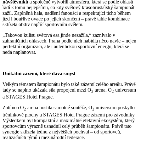
návštěvníků
a společně vytvořili atmosféru, která se podle ohlasů
řadí k tomu nejlepšímu, co kdy světový krasobruslařský šampionát
zažil. Zaplněná hala, nadšení fanoušci a respektující ticho během
jízd i bouřlivé ovace po jejich skončení – právě tahle kombinace
sklízela obdiv napříč sportovním světem.
„Takovou kulisu světová esa jinde nezažila,“ zaznívalo v
zahraničních ohlasech. Praha podle nich nabídla něco navíc – nejen
perfektní organizaci, ale i autentickou sportovní energii, která se
nedá naplánovat.
Unikátní zázemí, které dává smysl
Velkým tématem šampionátu bylo také zázemí celého areálu. Právě
tady se naplno ukázala síla propojení mezi O
arena, O
universum
2
2
a STAGES Hotel Prague.
Zatímco O
arena hostila samotné soutěže, O
universum poskytlo
2
2
tréninkové plochy a STAGES Hotel Prague zázemí pro závodníky.
Výsledkem byl kompaktní a maximálně efektivní ekosystém, který
sportovcům výrazně usnadnil celý průběh šampionátu. Právě tato
synergie sklízela jednu z největších pochval – od sportovců,
realizačních týmů i mezinárodní federace.