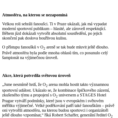
Atmosféra, na kterou se nezapomíná
Velkou roli sehráli fanoušci. Ti v Praze ukázali, jak má vypadat
moderní sportovní publikum – hlasité, ale zároveň respektující.
Během jízd dokázali vytvořit absolutní soustředění, po jejich
skončení pak doslova bouřlivou kulisu.
O přístupu fanoušků v O
areně se tak bude mluvit ještě dlouho.
2
Právě atmosféra byla podle mnoha ohlasů tím, co posunulo celý
šampionát na výjimečnou úroveň.
Akce, která potvrdila světovou úroveň
„Jsme nesmírně hrdí, že O
arena mohla hostit takto významnou
2
sportovní událost. Ukázalo se, že kombinace špičkového zázemí,
zkušeného týmu a propojení s O
universem a STAGES Hotel
2
Prague vytváří podmínky, které jsou v evropském i světovém
měřítku výjimečné. Velké poděkování patří také fanouškům – právě
oni vytvořili atmosféru, na kterou budou sportovci i organizátoři
ještě dlouho vzpomínat,“ říká Robert Schaffer, generální ředitel O
2