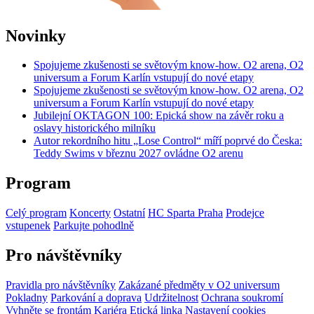
Novinky
Spojujeme zkušenosti se světovým know-how. O2 arena, O2
universum a Forum Karlín vstupují do nové etapy
Spojujeme zkušenosti se světovým know-how. O2 arena, O2
universum a Forum Karlín vstupují do nové etapy
Jubilejní OKTAGON 100: Epická show na závěr roku a
oslavy historického milníku
Autor rekordního hitu „Lose Control“ míří poprvé do Česka:
Teddy Swims v březnu 2027 ovládne O2 arenu
Program
Celý program
Koncerty
Ostatní
HC Sparta Praha
Prodejce
vstupenek
Parkujte pohodlně
Pro návštěvníky
Pravidla pro návštěvníky
Zakázané předměty v O2 universum
Pokladny
Parkování a doprava
Udržitelnost
Ochrana soukromí
Vyhněte se frontám
Kariéra
Etická linka
Nastavení cookies