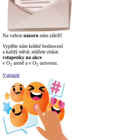
Na vašem
názoru
nám záleží!
Vyplňte nám krátké hodnocení
a každý měsíc můžete získat
vstupenky na akce
v O
areně a v O
universu.
2
2
Vstoupit