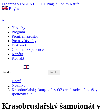
O2 arena
STAGES HOTEL Prague
Forum Karlín
English
x
Novinky
Program
Pronájem prostor
Pro návštěvníky
FastTrack
Gourmet Experience
Kariéra
Kontakt
Domů
Novinky
Krasobruslařský šampionát v O2 areně nadchl fanoušky i
sportovní elitu.
Krasobruslařský šampionát v