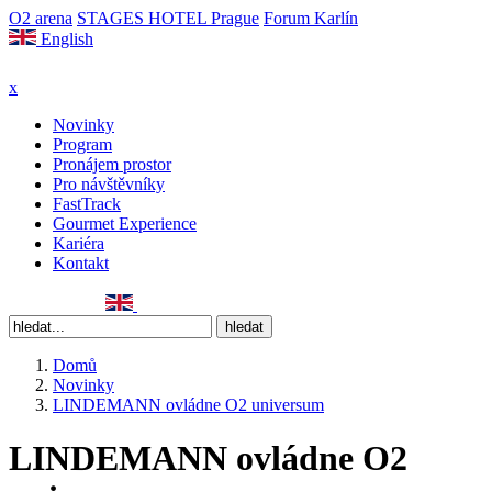
O2 arena
STAGES HOTEL Prague
Forum Karlín
English
x
Novinky
Program
Pronájem prostor
Pro návštěvníky
FastTrack
Gourmet Experience
Kariéra
Kontakt
Domů
Novinky
LINDEMANN ovládne O2 universum
LINDEMANN ovládne O2