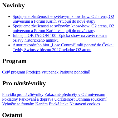
Novinky
Spojujeme zkušenosti se světovým know-how. O2 arena, O2
universum a Forum Karlín vstupují do nové etapy
Spojujeme zkušenosti se světovým know-how. O2 arena, O2
universum a Forum Karlín vstupují do nové etapy
Jubilejní OKTAGON 100: Epická show na závěr roku a
oslavy historického milníku
Autor rekordního hitu „Lose Control“ míří poprvé do Česka:
Teddy Swims v březnu 2027 ovládne O2 arenu
Program
Celý program
Prodejce vstupenek
Parkujte pohodlně
Pro návštěvníky
Pravidla pro návštěvníky
Zakázané předměty v O2 universum
Pokladny
Parkování a doprava
Udržitelnost
Ochrana soukromí
Vyhněte se frontám
Kariéra
Etická linka
Nastavení cookies
Ostatní