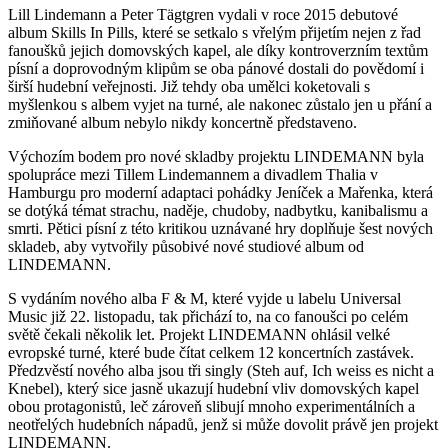
Lill Lindemann a Peter Tägtgren vydali v roce 2015 debutové
album Skills In Pills, které se setkalo s vřelým přijetím nejen z řad
fanoušků jejich domovských kapel, ale díky kontroverzním textům
písní a doprovodným klipům se oba pánové dostali do povědomí i
širší hudební veřejnosti. Již tehdy oba umělci koketovali s
myšlenkou s albem vyjet na turné, ale nakonec zůstalo jen u přání a
zmiňované album nebylo nikdy koncertně představeno.
Výchozím bodem pro nové skladby projektu LINDEMANN byla
spolupráce mezi Tillem Lindemannem a divadlem Thalia v
Hamburgu pro moderní adaptaci pohádky Jeníček a Mařenka, která
se dotýká témat strachu, naděje, chudoby, nadbytku, kanibalismu a
smrti. Pětici písní z této kritikou uznávané hry doplňuje šest nových
skladeb, aby vytvořily působivé nové studiové album od
LINDEMANN.
S vydáním nového alba F & M, které vyjde u labelu Universal
Music již 22. listopadu, tak přichází to, na co fanoušci po celém
světě čekali několik let. Projekt LINDEMANN ohlásil velké
evropské turné, které bude čítat celkem 12 koncertních zastávek.
Předzvěstí nového alba jsou tři singly (Steh auf, Ich weiss es nicht a
Knebel), který sice jasně ukazují hudební vliv domovských kapel
obou protagonistů, leč zároveň slibují mnoho experimentálních a
neotřelých hudebních nápadů, jenž si může dovolit právě jen projekt
LINDEMANN.