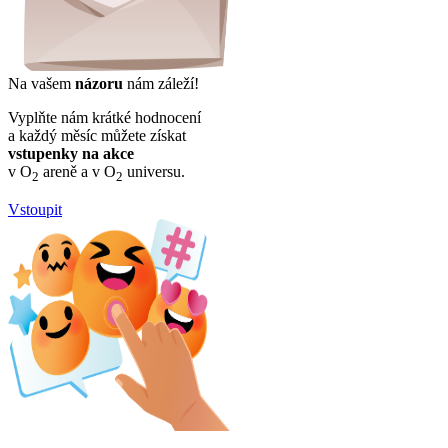
Na vašem
názoru
nám záleží!
Vyplňte nám krátké hodnocení
a každý měsíc můžete získat
vstupenky na akce
v O
areně a v O
universu.
2
2
Vstoupit