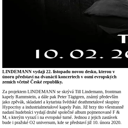
LINDEMANN vydají 22. listopadu novou desku, kterou v
únoru představí na dvanácti koncertech v osmi evropských
zemích včetně České republiky.
Za projektem LINDEMANN se skrývá Till Lindemann, frontman
kapely Rammstein, a dále pak Peter Tägtgren, známý především
jako zpěvák, skladatel a kytarista švédské deathmetalové skupiny
Hypocrisy a industrialmetalové kapely Pain. Již brzy tito všestranně
nadaní hudebníci vydají druhé společné album pojmenované F &
M, s kterým vyrazí i na evropské turné. Jednou z jejich zastávek
bude i pražské O2 universum, kde se představí již 10. února 2020.