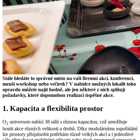
Stále hledáte to správné místo na vaši firemní akcí, konferenci,
menší workshop nebo večírek? V nabídce možných lokalit toho
opravdu můžete najít hodně, ale jen některé z nich splňují
požadavky, které dopomohou realizaci úspěšné akce.
1. Kapacita a flexibilita prostor
O
universum nabízí 38 sálů s různou kapacitou, což umožňuje
2
hostit akce různých velikosti a druhů. Díky modulárnímu uspořádání
lze prostory přizpůsobit potřebám různě velkých akcí a i jednotlivé
sály přepažovat mobilními stěnami nebo jinak prostorově upravovat.