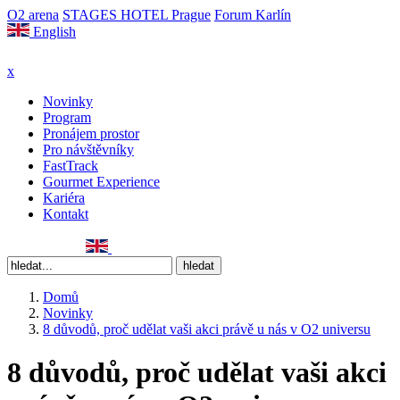
O2 arena
STAGES HOTEL Prague
Forum Karlín
English
x
Novinky
Program
Pronájem prostor
Pro návštěvníky
FastTrack
Gourmet Experience
Kariéra
Kontakt
Domů
Novinky
8 důvodů, proč udělat vaši akci právě u nás v O2 universu
8 důvodů, proč udělat vaši akci