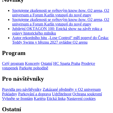
Spojujeme zkušenosti se světovým know-how. O2 arena, O2
universum a Forum Karlín vstupují do nové etapy
Spojujeme zkušenosti se světovým know-how. O2 arena, O2
universum a Forum Karlín vstupují do nové etapy
Jubilejní OKTAGON 100: Epická show na závěr roku a
oslavy historického milníku
Autor rekordního hitu „Lose Control“ míří poprvé do Česka:
Teddy Swims v březnu 2027 ovládne O2 arenu
Program
Celý program
Koncerty
Ostatní
HC Sparta Praha
Prodejce
vstupenek
Parkujte pohodlně
Pro návštěvníky
Pravidla pro návštěvníky
Zakázané předměty v O2 universum
Pokladny
Parkování a doprava
Udržitelnost
Ochrana soukromí
Vyhněte se frontám
Kariéra
Etická linka
Nastavení cookies
Ostatní