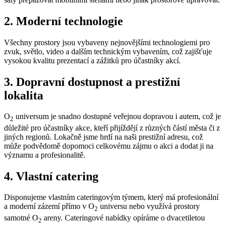
2. Moderní technologie
Všechny prostory jsou vybaveny nejnovějšími technologiemi pro
zvuk, světlo, video a dalším technickým vybavením, což zajišťuje
vysokou kvalitu prezentací a zážitků pro účastníky akcí.
3. Dopravní dostupnost a prestižní
lokalita
O
universum je snadno dostupné veřejnou dopravou i autem, což je
2
důležité pro účastníky akce, kteří přijíždějí z různých částí města či z
jiných regionů. Lokačně jsme hrdí na naši prestižní adresu, což
může podvědomě dopomoci celkovému zájmu o akci a dodat ji na
významu a profesionalitě.
4. Vlastní catering
Disponujeme vlastním cateringovým týmem, který má profesionální
a moderní zázemí přímo v O
universu nebo využívá prostory
2
samotné O
areny. Cateringové nabídky opíráme o dvacetiletou
2