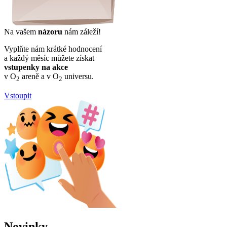
Na vašem
názoru
nám záleží!
Vyplňte nám krátké hodnocení
a každý měsíc můžete získat
vstupenky na akce
v O
areně a v O
universu.
2
2
Vstoupit
Novinky