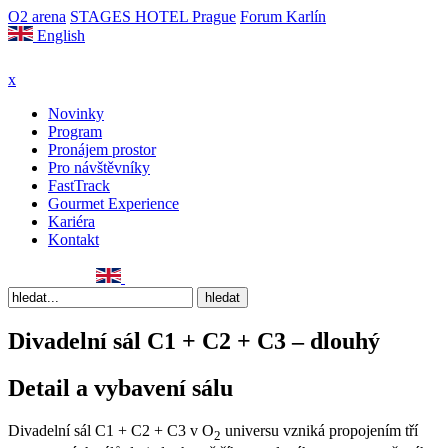
O2 arena
STAGES HOTEL Prague
Forum Karlín
English
x
Novinky
Program
Pronájem prostor
Pro návštěvníky
FastTrack
Gourmet Experience
Kariéra
Kontakt
Divadelní sál C1 + C2 + C3 – dlouhý
Detail a vybavení sálu
Divadelní sál C1 + C2 + C3 v O
universu vzniká propojením tří
2