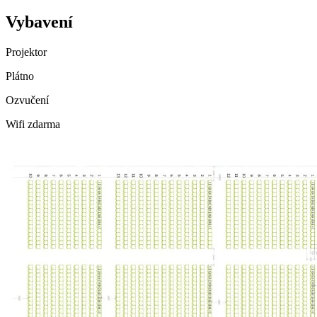
Vybavení
Projektor
Plátno
Ozvučení
Wifi zdarma