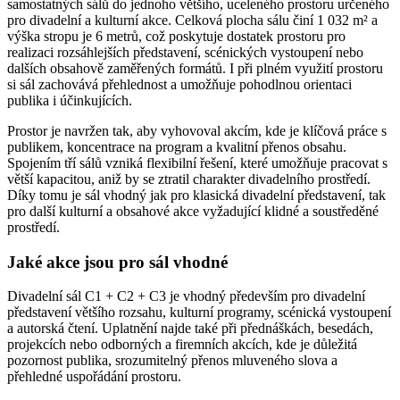
samostatných sálů do jednoho většího, uceleného prostoru určeného
pro divadelní a kulturní akce. Celková plocha sálu činí 1 032 m² a
výška stropu je 6 metrů, což poskytuje dostatek prostoru pro
realizaci rozsáhlejších představení, scénických vystoupení nebo
dalších obsahově zaměřených formátů. I při plném využití prostoru
si sál zachovává přehlednost a umožňuje pohodlnou orientaci
publika i účinkujících.
Prostor je navržen tak, aby vyhovoval akcím, kde je klíčová práce s
publikem, koncentrace na program a kvalitní přenos obsahu.
Spojením tří sálů vzniká flexibilní řešení, které umožňuje pracovat s
větší kapacitou, aniž by se ztratil charakter divadelního prostředí.
Díky tomu je sál vhodný jak pro klasická divadelní představení, tak
pro další kulturní a obsahové akce vyžadující klidné a soustředěné
prostředí.
Jaké akce jsou pro sál vhodné
Divadelní sál C1 + C2 + C3 je vhodný především pro divadelní
představení většího rozsahu, kulturní programy, scénická vystoupení
a autorská čtení. Uplatnění najde také při přednáškách, besedách,
projekcích nebo odborných a firemních akcích, kde je důležitá
pozornost publika, srozumitelný přenos mluveného slova a
přehledné uspořádání prostoru.