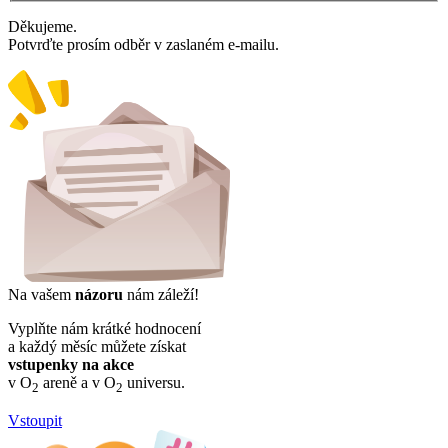
Děkujeme.
Potvrďte prosím odběr v zaslaném e-mailu.
Na vašem
názoru
nám záleží!
Vyplňte nám krátké hodnocení
a každý měsíc můžete získat
vstupenky na akce
v O
areně a v O
universu.
2
2
Vstoupit