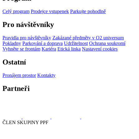
Celý program
Prodejce vstupenek
Parkujte pohodlně
Pro návštěvníky
Pravidla pro návštěvníky
Zakázané předměty v O2 universum
Pokladny
Parkování a doprava
Udržitelnost
Ochrana soukromí
Vyhněte se frontám
Kariéra
Etická linka
Nastavení cookies
Ostatní
Pronájem prostor
Kontakty
Partneři
ČLEN SKUPINY PPF