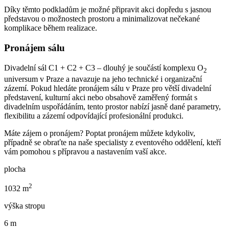
Díky těmto podkladům je možné připravit akci dopředu s jasnou
představou o možnostech prostoru a minimalizovat nečekané
komplikace během realizace.
Pronájem sálu
Divadelní sál C1 + C2 + C3 – dlouhý je součástí komplexu O
2
universum v Praze a navazuje na jeho technické i organizační
zázemí. Pokud hledáte pronájem sálu v Praze pro větší divadelní
představení, kulturní akci nebo obsahově zaměřený formát s
divadelním uspořádáním, tento prostor nabízí jasně dané parametry,
flexibilitu a zázemí odpovídající profesionální produkci.
Máte zájem o pronájem? Poptat pronájem můžete kdykoliv,
případně se obraťte na naše specialisty z eventového oddělení, kteří
vám pomohou s přípravou a nastavením vaší akce.
plocha
2
1032 m
výška stropu
6 m