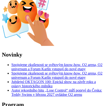
Novinky
Spojujeme zkušenosti se světovým know-how. O2 arena, O2
universum a Forum Karlín vstupují do nové etapy
Spojujeme zkušenosti se světovým know-how. O2 arena, O2
universum a Forum Karlín vstupují do nové etapy
Jubilejní OKTAGON 100: Epická show na závěr roku a
oslavy historického milníku
Autor rekordního hitu „Lose Control“ míří poprvé do Česka:
Teddy Swims v březnu 2027 ovládne O2 arenu
Program