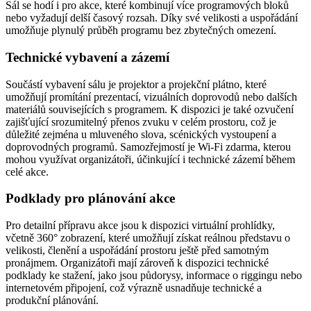
Sál se hodí i pro akce, které kombinují více programových bloků
nebo vyžadují delší časový rozsah. Díky své velikosti a uspořádání
umožňuje plynulý průběh programu bez zbytečných omezení.
Technické vybavení a zázemí
Součástí vybavení sálu je projektor a projekční plátno, které
umožňují promítání prezentací, vizuálních doprovodů nebo dalších
materiálů souvisejících s programem. K dispozici je také ozvučení
zajišťující srozumitelný přenos zvuku v celém prostoru, což je
důležité zejména u mluveného slova, scénických vystoupení a
doprovodných programů. Samozřejmostí je Wi-Fi zdarma, kterou
mohou využívat organizátoři, účinkující i technické zázemí během
celé akce.
Podklady pro plánování akce
Pro detailní přípravu akce jsou k dispozici virtuální prohlídky,
včetně 360° zobrazení, které umožňují získat reálnou představu o
velikosti, členění a uspořádání prostoru ještě před samotným
pronájmem. Organizátoři mají zároveň k dispozici technické
podklady ke stažení, jako jsou půdorysy, informace o riggingu nebo
internetovém připojení, což výrazně usnadňuje technické a
produkční plánování.