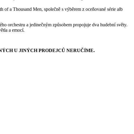
gth of a Thousand Men, společně s výběrem z oceňované série alb
kého orchestru a jedinečným způsobem propojuje dva hudební světy.
ětla a emocí.
NÝCH U JINÝCH PRODEJCŮ NERUČÍME.