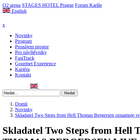
O2 arena
STAGES HOTEL Prague
Forum Karlín
English
x
Novinky
Program
Pronájem prostor
Pro návštěvníky
FastTrack
Gourmet Experience
Kariéra
Kontakt
Domů
Novinky
Skladatel Two Steps from Hell Thomas Bergersen oznamuj
Skladatel Two Steps from Hell 