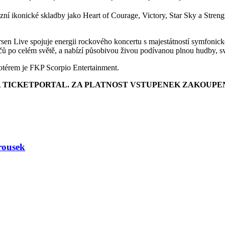
ní ikonické skladby jako Heart of Courage, Victory, Star Sky a Stren
rsen Live spojuje energii rockového koncertu s majestátností symfonic
čů po celém světě, a nabízí působivou živou podívanou plnou hudby, sv
otérem je FKP Scorpio Entertainment.
A TICKETPORTAL. ZA PLATNOST VSTUPENEK ZAKOUPE
rousek