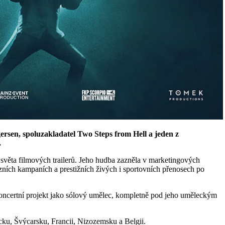
rsen, spoluzakladatel Two Steps from Hell a jeden z
.
světa filmových trailerů. Jeho hudba zazněla v marketingových
vizních kampaních a prestižních živých i sportovních přenosech po
koncertní projekt jako sólový umělec, kompletně pod jeho uměleckým
ku, Švýcarsku, Francii, Nizozemsku a Belgii.