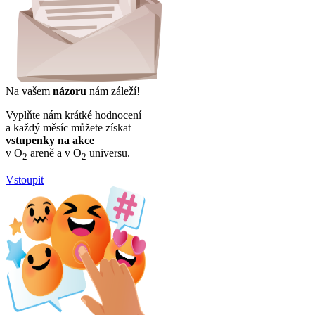
Na vašem
názoru
nám záleží!
Vyplňte nám krátké hodnocení
a každý měsíc můžete získat
vstupenky na akce
v O
areně a v O
universu.
2
2
Vstoupit