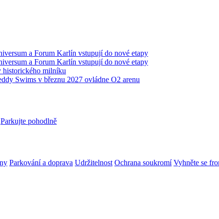
iversum a Forum Karlín vstupují do nové etapy
iversum a Forum Karlín vstupují do nové etapy
historického milníku
 Teddy Swims v březnu 2027 ovládne O2 arenu
Parkujte pohodlně
ny
Parkování a doprava
Udržitelnost
Ochrana soukromí
Vyhněte se fr