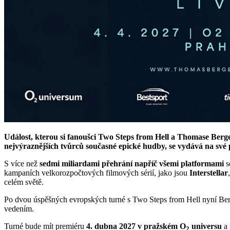
Událost, kterou si fanoušci Two Steps from Hell a Thomase Berg
nejvýraznějších tvůrců současné epické hudby, se vydává na své
S více než
sedmi miliardami přehrání napříč všemi platformami
s
kampaních velkorozpočtových filmových sérií, jako jsou
Interstellar
celém světě.
Po dvou úspěšných evropských turné s Two Steps from Hell nyní Berge
vedením.
Turné bude mít premiéru
4. dubna 2027 v pražském O
universu
a 
2