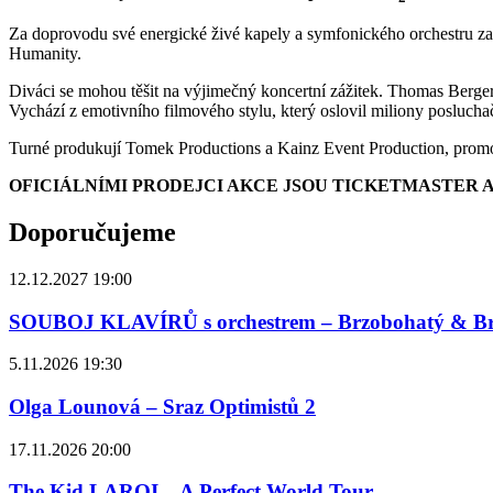
Za doprovodu své energické živé kapely a symfonického orchestru zaz
Humanity.
Diváci se mohou těšit na výjimečný koncertní zážitek. Thomas Berge
Vychází z emotivního filmového stylu, který oslovil miliony poslucha
Turné produkují Tomek Productions a Kainz Event Production, prom
OFICIÁLNÍMI PRODEJCI AKCE JSOU TICKETMASTER 
Doporučujeme
12.12.2027 19:00
SOUBOJ KLAVÍRŮ s orchestrem – Brzobohatý & B
5.11.2026 19:30
Olga Lounová – Sraz Optimistů 2
17.11.2026 20:00
The Kid LAROI – A Perfect World Tour