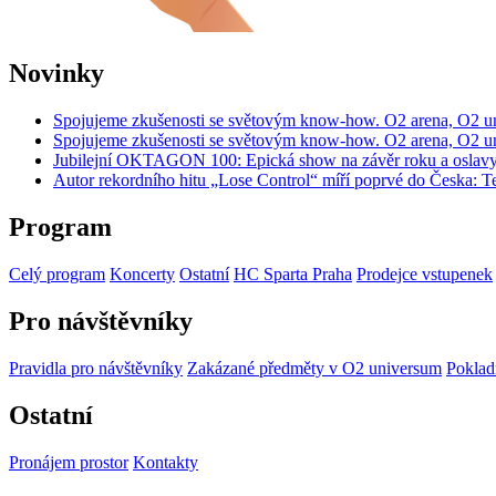
Novinky
Spojujeme zkušenosti se světovým know-how. O2 arena, O2 un
Spojujeme zkušenosti se světovým know-how. O2 arena, O2 un
Jubilejní OKTAGON 100: Epická show na závěr roku a oslavy 
Autor rekordního hitu „Lose Control“ míří poprvé do Česka:
Program
Celý program
Koncerty
Ostatní
HC Sparta Praha
Prodejce vstupenek
Pro návštěvníky
Pravidla pro návštěvníky
Zakázané předměty v O2 universum
Poklad
Ostatní
Pronájem prostor
Kontakty