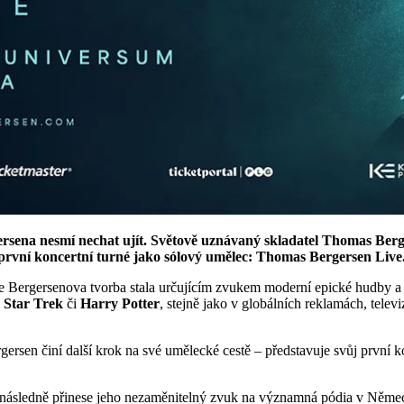
ersena nesmí nechat ujít. Světově uznávaný skladatel Thomas Berge
 první koncertní turné jako sólový umělec: Thomas Bergersen Live
e Bergersenova tvorba stala určujícím zvukem moderní epické hudby a 
,
Star Trek
či
Harry Potter
, stejně jako v globálních reklamách, tele
rsen činí další krok na své umělecké cestě – představuje svůj první 
následně přinese jeho nezaměnitelný zvuk na významná pódia v Němec