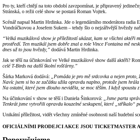
Pro ty, kteří chtějí na toto období zavzpomínat, je připravený jedine
Stránská, o režii celé show se postará Roman Vojtek.
Scénář napsal Martin Hrdinka. Jde o legendárního moderátora radia 
Vondráčkovou a Josefem Sukem – tehdy šlo o nejzářivější hvězdy naš
“Velká muzikálová show je příležitostí ukázat, kam se všichni aktéři
prostředí. Ten muzikál jsem dobře znal a role Vince Fontaina mě nesku
dnes už to jsou hvězdy,”
dodává Martin Hrdinka.
Jak se těší na účinkování ve Velké muzikálové show další aktéři? Ro
celé T-Birds na další školní rošťárny.”
Šárka Marková dodává:
„Pomáda je pro mě srdcovka a nejen proto, že
Navíc jsem si ho ze začátku užila opravdu naplno, protože jsem hrála 
Na ostatní, které jsem dlouho neviděla, se moc těším. I když spoustu 
Na účinkování v show se těší i Daniela Šinkorová:
„Jsme parta správn
Tenkrát jsme vytvořili opravdu kouzelné seskupení, které „stříkalo“ po
Unikátní příležitost, vidět všechny zmíněné osobnosti naší hudební s
OFICIÁLNÍMI PRODEJCI AKCE JSOU TICKETMASTER 
Doporučujeme