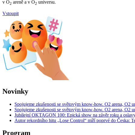
v O
areně a v O
universu.
2
2
Vstoupit
Novinky
Spojujeme zkušenosti se světovým know-how. O2 arena, O2 un
Spojujeme zkušenosti se světovým know-how. O2 arena, O2 un
Jubilejní OKTAGON 100: Epická show na závěr roku a oslavy 
Autor rekordního hitu „Lose Control“ míří poprvé do Česka:
Program