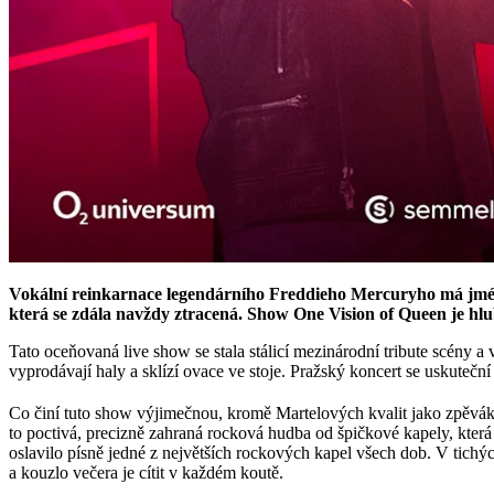
Vokální reinkarnace legendárního Freddieho Mercuryho má jméno
která se zdála navždy ztracená. Show One Vision of Queen je hl
Tato oceňovaná live show se stala stálicí mezinárodní tribute scény 
vyprodávají haly a sklízí ovace ve stoje. Pražský koncert se uskutečn
Co činí tuto show výjimečnou, kromě Martelových kvalit jako zpěváka 
to poctivá, precizně zahraná rocková hudba od špičkové kapely, která 
oslavilo písně jedné z největších rockových kapel všech dob. V tich
a kouzlo večera je cítit v každém koutě.