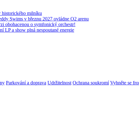
historického milníku
 Teddy Swims v březnu 2027 ovládne O2 arenu
rzi obohacenou o symfonický orchestr!
ní LP a show plná nespoutané energie
ny
Parkování a doprava
Udržitelnost
Ochrana soukromí
Vyhněte se fr