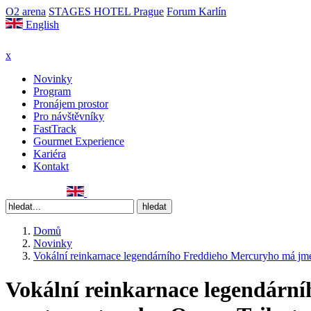
O2 arena
STAGES HOTEL Prague
Forum Karlín
English
x
Novinky
Program
Pronájem prostor
Pro návštěvníky
FastTrack
Gourmet Experience
Kariéra
Kontakt
Domů
Novinky
Vokální reinkarnace legendárního Freddieho Mercuryho má jmé
Vokální reinkarnace legendárn