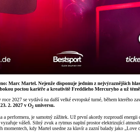
: Marc Martel. Nejenže disponuje jedním z nejvýraznějších hlasů
ubokou poctou kariéře a kreativitě Freddieho Mercuryho a už témě
a v roce 2027 se vydává na další velké evropské turné, během kterého z
í
23. 2. 2027 v O
universu.
2
a performera, je samotný zážitek. Už první akordy rozproudí energii ce
vyzařuje vášeň. Silný zvuk a rytmus naplní prostor elektrizující atmosf
ých momentech, kdy Martel usedne za klavír a zazní balady jako „Love 