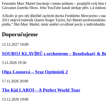
Fenomén Marc Martel fascinuje i mimo pódium – propůjčil svůj hlas 
Giovanni Zarrella Show. Jeho YouTube kanál sleduje přes 1,4 milionu 
Ačkoliv je pro něj důležité zachytit ducha Freddieho Mercuryho s max
2011 objevil bubeník Queen Roger Taylor, byl Martel profesionálním 
pódiu
,“ říká Marc Martel, mistr umění vyvážené pocty a individuality.
Doporučujeme
12.12.2027 19:00
SOUBOJ KLAVÍRŮ s orchestrem – Brzobohatý & B
5.11.2026 19:30
Olga Lounová – Sraz Optimistů 2
17.11.2026 20:00
The Kid LAROI – A Perfect World Tour
13.12.2026 19:00