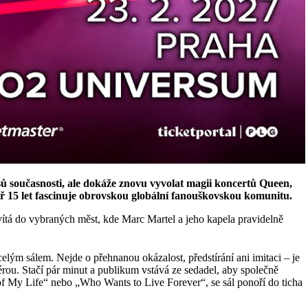
 současnosti, ale dokáže znovu vyvolat magii koncertů Queen,
ř 15 let fascinuje obrovskou globální fanouškovskou komunitu.
avítá do vybraných měst, kde Marc Martel a jeho kapela pravidelně
lým sálem. Nejde o přehnanou okázalost, předstírání ani imitaci – je
érou. Stačí pár minut a publikum vstává ze sedadel, aby společně
of My Life“ nebo „Who Wants to Live Forever“, se sál ponoří do ticha