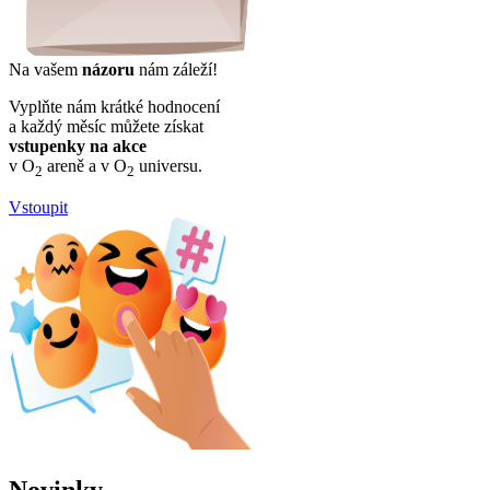
Na vašem
názoru
nám záleží!
Vyplňte nám krátké hodnocení
a každý měsíc můžete získat
vstupenky na akce
v O
areně a v O
universu.
2
2
Vstoupit