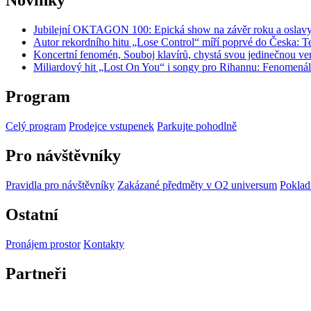
Novinky
Jubilejní OKTAGON 100: Epická show na závěr roku a oslavy 
Autor rekordního hitu „Lose Control“ míří poprvé do Česka:
Koncertní fenomén, Souboj klavírů, chystá svou jedinečnou ve
Miliardový hit „Lost On You“ i songy pro Rihannu: Fenomenál
Program
Celý program
Prodejce vstupenek
Parkujte pohodlně
Pro návštěvníky
Pravidla pro návštěvníky
Zakázané předměty v O2 universum
Poklad
Ostatní
Pronájem prostor
Kontakty
Partneři