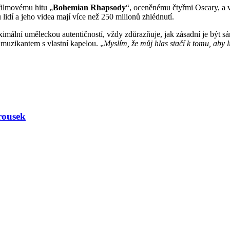
filmovému hitu „
Bohemian Rhapsody
“, oceněnému čtyřmi Oscary, a 
lidí a jeho videa mají více než 250 milionů zhlédnutí.
imální uměleckou autentičností, vždy zdůrazňuje, jak zásadní je být sá
muzikantem s vlastní kapelou. „
Myslím, že můj hlas stačí k tomu, aby
rousek