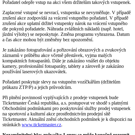
Pořadatel odepře vstup na akci všem držitelům takových vstupenek.
Zaplacené vstupné se nevrací, vstupenka se nevyměňuje. V případě
zrušení akce zodpovídá za vrácení vstupného pořadatel. V případě
zrušení akce uplatní držitel vstupenky nárok na vrácení vstupného
dle pokynů pořadatele. Náhrada zvláštních nákladů (např. hotel,
jízdní výlohy) se neposkytuje. Změna programu vyhrazena. Datum
a čas akce mohou být změněny bez upozornění.
Je zakázáno fotografování a pořizování obrazových a zvukových
záznamů v průběhu akce včetně přestávek, vyjma malých
kompaktních fotoaparátů. Dále je zakázáno vnášet do objektu
kamery, profesionální fotoaparáty, tablety a zároveň je zakázáno
používání laserových ukazovátek.
Pořadatel poskytuje slevy na vstupném vozíčkářům (držitelům
průkazu ZTP/P) a jejich průvodcům.
Při plnění povinností vyplývajících z prodeje vstupenek bude
Ticketmaster Česká republika, a.s. postupovat ve shodě s platnými
Obchodními podmínkami pro poskytování služby prodej vstupenek
na sportovní a kulturní akce prostřednictvím prodejní sítě
Ticketmaster. Aktuální znění obchodních podmínek je k dispozici na
stránkách
www.ticketmaster.cz
.
Nezaměnitelný hlas zpěvačky Lenny se může konečně rozeznít