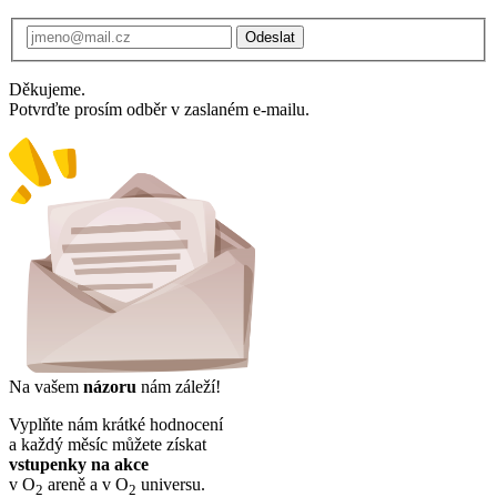
Odeslat
Děkujeme.
Potvrďte prosím odběr v zaslaném e-mailu.
Na vašem
názoru
nám záleží!
Vyplňte nám krátké hodnocení
a každý měsíc můžete získat
vstupenky na akce
v O
areně a v O
universu.
2
2