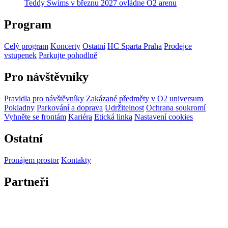
Teddy Swims v březnu 2027 ovládne O2 arenu
Program
Celý program
Koncerty
Ostatní
HC Sparta Praha
Prodejce
vstupenek
Parkujte pohodlně
Pro návštěvníky
Pravidla pro návštěvníky
Zakázané předměty v O2 universum
Pokladny
Parkování a doprava
Udržitelnost
Ochrana soukromí
Vyhněte se frontám
Kariéra
Etická linka
Nastavení cookies
Ostatní
Pronájem prostor
Kontakty
Partneři