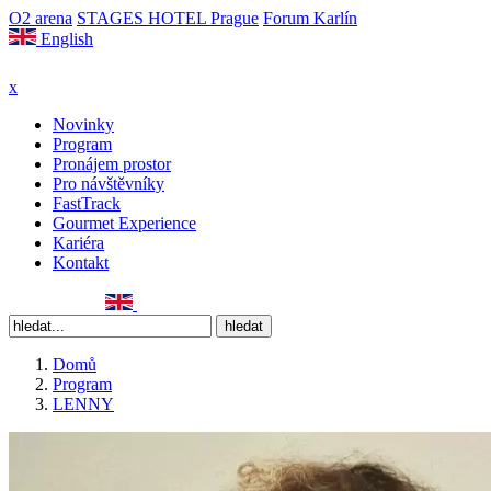
O2 arena
STAGES HOTEL Prague
Forum Karlín
English
x
Novinky
Program
Pronájem prostor
Pro návštěvníky
FastTrack
Gourmet Experience
Kariéra
Kontakt
Domů
Program
LENNY