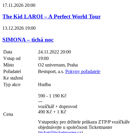
17.11.2026 20:00
The Kid LAROI – A Perfect World Tour
13.12.2026 19:00
SIMONA – tichá noc
Data
24.11.2022 20:00
Vstup od
19:00
Místo
O2 universum, Praha
Pořadatel
Bestsport, a.s.
Pokyny pořadatele
Ke stažení
Typ akce
Hudba
590 - 1 190 Kč
---
vozíčkář + doprovod
490 Kč + 1 Kč
Cena
Vstupenky pro držitele průkazu ZTP/P vozíčkáře
objednávejte u společnosti Ticketmaster
(
ticket@ticketmaster.cz
).