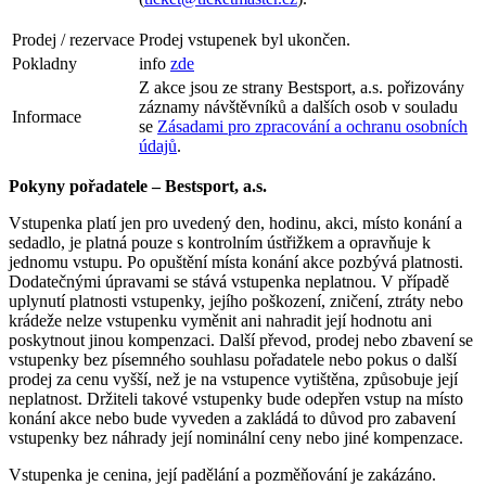
Prodej / rezervace
Prodej vstupenek byl ukončen.
Pokladny
info
zde
Z akce jsou ze strany Bestsport, a.s. pořizovány
záznamy návštěvníků a dalších osob v souladu
Informace
se
Zásadami pro zpracování a ochranu osobních
údajů
.
Pokyny pořadatele – Bestsport, a.s.
Vstupenka platí jen pro uvedený den, hodinu, akci, místo konání a
sedadlo, je platná pouze s kontrolním ústřižkem a opravňuje k
jednomu vstupu. Po opuštění místa konání akce pozbývá platnosti.
Dodatečnými úpravami se stává vstupenka neplatnou. V případě
uplynutí platnosti vstupenky, jejího poškození, zničení, ztráty nebo
krádeže nelze vstupenku vyměnit ani nahradit její hodnotu ani
poskytnout jinou kompenzaci. Další převod, prodej nebo zbavení se
vstupenky bez písemného souhlasu pořadatele nebo pokus o další
prodej za cenu vyšší, než je na vstupence vytištěna, způsobuje její
neplatnost. Držiteli takové vstupenky bude odepřen vstup na místo
konání akce nebo bude vyveden a zakládá to důvod pro zabavení
vstupenky bez náhrady její nominální ceny nebo jiné kompenzace.
Vstupenka je cenina, její padělání a pozměňování je zakázáno.