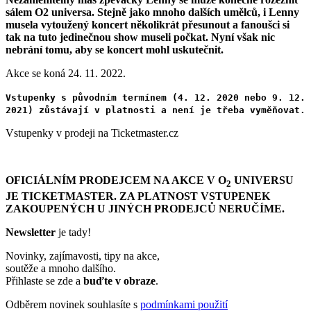
sálem O2 universa. Stejně jako mnoho dalších umělců, i Lenny
musela vytoužený koncert několikrát přesunout a fanoušci si
tak na tuto jedinečnou show museli počkat. Nyní však nic
nebrání tomu, aby se koncert mohl uskutečnit.
Akce se koná 24. 11. 2022.
Vstupenky s původním termínem (4. 12. 2020 nebo 9. 12.
2021) zůstávají v platnosti a není je třeba vyměňovat.
Vstupenky v prodeji na Ticketmaster.cz
OFICIÁLNÍM PRODEJCEM NA AKCE V O
UNIVERSU
2
JE TICKETMASTER. ZA PLATNOST VSTUPENEK
ZAKOUPENÝCH U JINÝCH PRODEJCŮ NERUČÍME.
Newsletter
je tady!
Novinky, zajímavosti, tipy na akce,
soutěže a mnoho dalšího.
Přihlaste se zde a
buďte v obraze
.
Odběrem novinek souhlasíte s
podmínkami použití