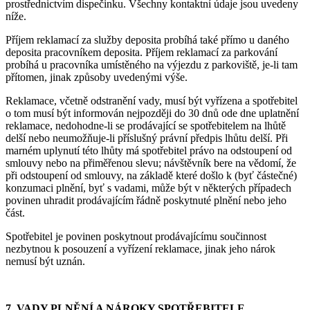
prostřednictvím dispečinku. Všechny kontaktní údaje jsou uvedeny
níže.
Příjem reklamací za služby deposita probíhá také přímo u daného
deposita pracovníkem deposita. Příjem reklamací za parkování
probíhá u pracovníka umístěného na výjezdu z parkoviště, je-li tam
přítomen, jinak způsoby uvedenými výše.
Reklamace, včetně odstranění vady, musí být vyřízena a spotřebitel
o tom musí být informován nejpozději do 30 dnů ode dne uplatnění
reklamace, nedohodne-li se prodávající se spotřebitelem na lhůtě
delší nebo neumožňuje-li příslušný právní předpis lhůtu delší. Při
marném uplynutí této lhůty má spotřebitel právo na odstoupení od
smlouvy nebo na přiměřenou slevu; návštěvník bere na vědomí, že
při odstoupení od smlouvy, na základě které došlo k (byť částečné)
konzumaci plnění, byť s vadami, může být v některých případech
povinen uhradit prodávajícím řádně poskytnuté plnění nebo jeho
část.
Spotřebitel je povinen poskytnout prodávajícímu součinnost
nezbytnou k posouzení a vyřízení reklamace, jinak jeho nárok
nemusí být uznán.
7. VADY PLNĚNÍ A NÁROKY SPOTŘEBITELE