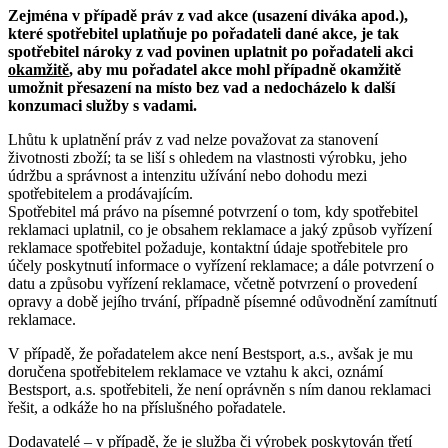
Zejména v případě práv z vad akce (usazení diváka apod.),
které spotřebitel uplatňuje po pořadateli dané akce, je tak
spotřebitel nároky z vad povinen uplatnit po pořadateli akci
okamžitě
, aby mu pořadatel akce mohl případně okamžitě
umožnit přesazení na místo bez vad a nedocházelo k další
konzumaci služby s vadami.
Lhůtu k uplatnění práv z vad nelze považovat za stanovení
životnosti zboží; ta se liší s ohledem na vlastnosti výrobku, jeho
údržbu a správnost a intenzitu užívání nebo dohodu mezi
spotřebitelem a prodávajícím.
Spotřebitel má právo na písemné potvrzení o tom, kdy spotřebitel
reklamaci uplatnil, co je obsahem reklamace a jaký způsob vyřízení
reklamace spotřebitel požaduje, kontaktní údaje spotřebitele pro
účely poskytnutí informace o vyřízení reklamace; a dále potvrzení o
datu a způsobu vyřízení reklamace, včetně potvrzení o provedení
opravy a době jejího trvání, případně písemné odůvodnění zamítnutí
reklamace.
V případě, že pořadatelem akce není Bestsport, a.s., avšak je mu
doručena spotřebitelem reklamace ve vztahu k akci, oznámí
Bestsport, a.s. spotřebiteli, že není oprávněn s ním danou reklamaci
řešit, a odkáže ho na příslušného pořadatele.
Dodavatelé – v případě, že je služba či výrobek poskytován třetí