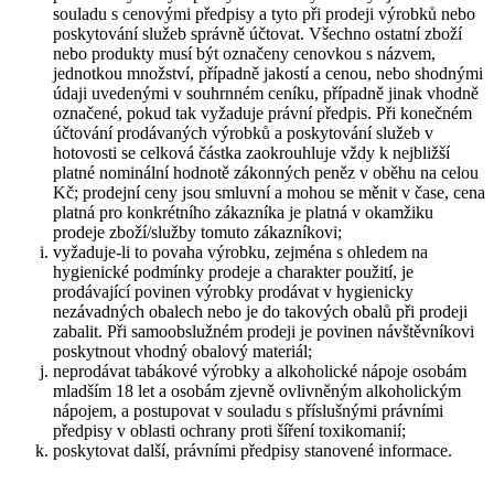
souladu s cenovými předpisy a tyto při prodeji výrobků nebo
poskytování služeb správně účtovat. Všechno ostatní zboží
nebo produkty musí být označeny cenovkou s názvem,
jednotkou množství, případně jakostí a cenou, nebo shodnými
údaji uvedenými v souhrnném ceníku, případně jinak vhodně
označené, pokud tak vyžaduje právní předpis. Při konečném
účtování prodávaných výrobků a poskytování služeb v
hotovosti se celková částka zaokrouhluje vždy k nejbližší
platné nominální hodnotě zákonných peněz v oběhu na celou
Kč; prodejní ceny jsou smluvní a mohou se měnit v čase, cena
platná pro konkrétního zákazníka je platná v okamžiku
prodeje zboží/služby tomuto zákazníkovi;
vyžaduje-li to povaha výrobku, zejména s ohledem na
hygienické podmínky prodeje a charakter použití, je
prodávající povinen výrobky prodávat v hygienicky
nezávadných obalech nebo je do takových obalů při prodeji
zabalit. Při samoobslužném prodeji je povinen návštěvníkovi
poskytnout vhodný obalový materiál;
neprodávat tabákové výrobky a alkoholické nápoje osobám
mladším 18 let a osobám zjevně ovlivněným alkoholickým
nápojem, a postupovat v souladu s příslušnými právními
předpisy v oblasti ochrany proti šíření toxikomanií;
poskytovat další, právními předpisy stanovené informace.