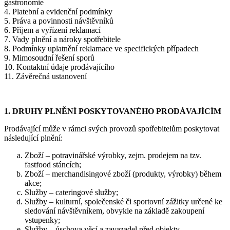
gastronomie
4. Platební a evidenční podmínky
5. Práva a povinnosti návštěvníků
6. Příjem a vyřízení reklamací
7. Vady plnění a nároky spotřebitele
8. Podmínky uplatnění reklamace ve specifických případech
9. Mimosoudní řešení sporů
10. Kontaktní údaje prodávajícího
11. Závěrečná ustanovení
1. DRUHY PLNĚNÍ POSKYTOVANÉHO PRODÁVAJÍCÍM
Prodávající může v rámci svých provozů spotřebitelům poskytovat
následující plnění:
Zboží – potravinářské výrobky, zejm. prodejem na tzv.
fastfood stáncích;
Zboží – merchandisingové zboží (produkty, výrobky) během
akce;
Služby – cateringové služby;
Služby – kulturní, společenské či sportovní zážitky určené ke
sledování návštěvníkem, obvykle na základě zakoupení
vstupenky;
Služby – úschova věcí a zavazadel před objekty