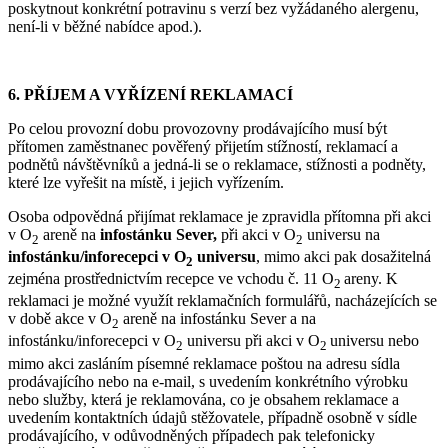
poskytnout konkrétní potravinu s verzí bez vyžádaného alergenu,
není-li v běžné nabídce apod.).
6. PŘÍJEM A VYŘÍZENÍ REKLAMACÍ
Po celou provozní dobu provozovny prodávajícího musí být
přítomen zaměstnanec pověřený přijetím stížností, reklamací a
podnětů návštěvníků a jedná-li se o reklamace, stížnosti a podněty,
které lze vyřešit na místě, i jejich vyřízením.
Osoba odpovědná přijímat reklamace je zpravidla přítomna při akci
v O
areně na
infostánku Sever,
při akci v O
universu na
2
2
infostánku/inforecepci v O
universu
, mimo akci pak dosažitelná
2
zejména prostřednictvím recepce ve vchodu č. 11 O
areny. K
2
reklamaci je možné využít reklamačních formulářů, nacházejících se
v době akce v O
areně na infostánku Sever a na
2
infostánku/inforecepci v O
universu při akci v O
universu nebo
2
2
mimo akci zasláním písemné reklamace poštou na adresu sídla
prodávajícího nebo na e-mail, s uvedením konkrétního výrobku
nebo služby, která je reklamována, co je obsahem reklamace a
uvedením kontaktních údajů stěžovatele, případně osobně v sídle
prodávajícího, v odůvodněných případech pak telefonicky