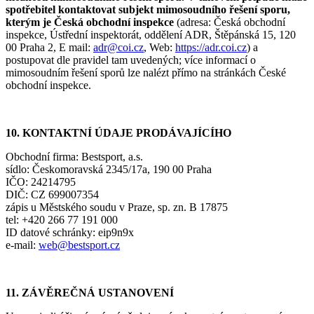
spotřebitel kontaktovat subjekt mimosoudního řešení sporu,
kterým je Česká obchodní inspekce
(adresa: Česká obchodní
inspekce, Ústřední inspektorát, oddělení ADR, Štěpánská 15, 120
00 Praha 2, E mail:
adr@coi.cz
, Web:
https://adr.coi.cz
) a
postupovat dle pravidel tam uvedených; více informací o
mimosoudním řešení sporů lze nalézt přímo na stránkách České
obchodní inspekce.
10. KONTAKTNÍ ÚDAJE PRODÁVAJÍCÍHO
Obchodní firma: Bestsport, a.s.
sídlo: Českomoravská 2345/17a, 190 00 Praha
IČO: 24214795
DIČ: CZ 699007354
zápis u Městského soudu v Praze, sp. zn. B 17875
tel: +420 266 77 191 000
ID datové schránky: eip9n9x
e-mail:
web@bestsport.cz
11. ZÁVĚREČNÁ USTANOVENÍ