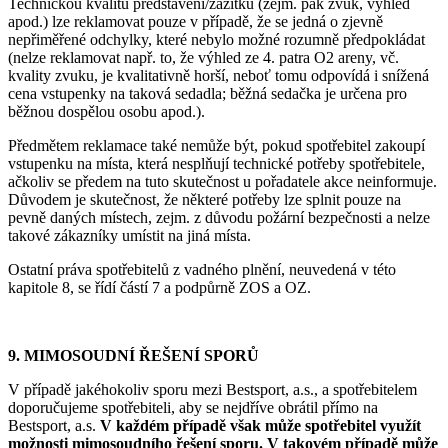
Technickou kvalitu představení/zážitku (zejm. pak zvuk, výhled
apod.) lze reklamovat pouze v případě, že se jedná o zjevně
nepřiměřené odchylky, které nebylo možné rozumně předpokládat
(nelze reklamovat např. to, že výhled ze 4. patra O2 areny, vč.
kvality zvuku, je kvalitativně horší, neboť tomu odpovídá i snížená
cena vstupenky na taková sedadla; běžná sedačka je určena pro
běžnou dospělou osobu apod.).
Předmětem reklamace také nemůže být, pokud spotřebitel zakoupí
vstupenku na místa, která nesplňují technické potřeby spotřebitele,
ačkoliv se předem na tuto skutečnost u pořadatele akce neinformuje.
Důvodem je skutečnost, že některé potřeby lze splnit pouze na
pevně daných místech, zejm. z důvodu požární bezpečnosti a nelze
takové zákazníky umístit na jiná místa.
Ostatní práva spotřebitelů z vadného plnění, neuvedená v této
kapitole 8, se řídí částí 7 a podpůrně ZOS a OZ.
9. MIMOSOUDNÍ ŘEŠENÍ SPORŮ
V případě jakéhokoliv sporu mezi Bestsport, a.s., a spotřebitelem
doporučujeme spotřebiteli, aby se nejdříve obrátil přímo na
Bestsport, a.s.
V každém případě však může spotřebitel využít
možnosti mimosoudního řešení sporu. V takovém případě může