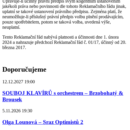
Upravuje-li účinný právní předpis svým kogentním ustanovením
jakékoli práva nebo povinnosti dle tohoto Reklamačního řádu jinak,
uplatní se takové ustanovení právního předpisu. Zejména platí, že
neumožňuje-li příslušný právní předpis volbu plnění prodávajícím,
pouze spotřebitelem, potom se taková volba, uvedená výše,
neuplatní.
Tento Reklamační řád nabývá platnosti a účinnosti dne 1. února
2024 a nahrazuje předchozí Reklamační řád č. 01/17, účinný od 20.
března 2017.
Doporučujeme
12.12.2027 19:00
SOUBOJ KLAVÍRŮ s orchestrem – Brzobohatý &
Brousek
5.11.2026 19:30
Olga Lounová – Sraz Optimistů 2