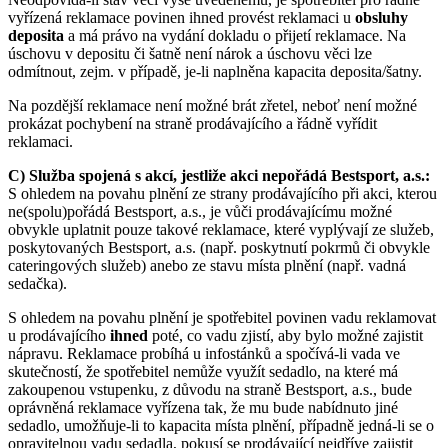
vyřízená reklamace povinen ihned provést reklamaci u
obsluhy
deposita
a má právo na vydání dokladu o přijetí reklamace. Na
úschovu v depositu či šatně není nárok a úschovu věci lze
odmítnout, zejm. v případě, je-li naplněna kapacita deposita/šatny.
Na pozdější reklamace není možné brát zřetel, neboť není možné
prokázat pochybení na straně prodávajícího a řádně vyřídit
reklamaci.
C) Služba spojená s akcí, jestliže akci nepořádá Bestsport, a.s.:
S ohledem na povahu plnění ze strany prodávajícího při akci, kterou
ne(spolu)pořádá Bestsport, a.s., je vůči prodávajícímu možné
obvykle uplatnit pouze takové reklamace, které vyplývají ze služeb,
poskytovaných Bestsport, a.s. (např. poskytnutí pokrmů či obvykle
cateringových služeb) anebo ze stavu místa plnění (např. vadná
sedačka).
S ohledem na povahu plnění je spotřebitel povinen vadu reklamovat
u prodávajícího
ihned
poté, co vadu zjistí, aby bylo možné zajistit
nápravu. Reklamace probíhá u infostánků a spočívá-li vada ve
skutečností, že spotřebitel nemůže využít sedadlo, na které má
zakoupenou vstupenku, z důvodu na straně Bestsport, a.s., bude
oprávněná reklamace vyřízena tak, že mu bude nabídnuto jiné
sedadlo, umožňuje-li to kapacita místa plnění, případně jedná-li se o
opravitelnou vadu sedadla, pokusí se prodávající nejdříve zajistit