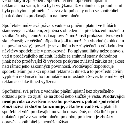
věrohodným způsobem. Spotřebitel není oprávněn uplatnit
reklamaci na vadu, která byla vytýkána již v minulosti, pokud na ni
byla poskytnuta přiměřená sleva z kupní ceny nebo se spotřebitel
jinak dohodl s prodávajícím na jiném plnění.
Spotřebitel může svá práva z vadného plnění uplatnit ve lhůtách
stanovených zákonem, zejména s ohledem na předcházení možného
vzniku škody, nemožnosti nápravy či možnosti prokázání tvrzených
skutečností; ve většině případů a je-li to možné a vhodné (s ohledem
na povahu vady), považuje se za lhůtu bez zbytečného odkladu den
návštěvy spotřebitele v provozovně. Po uplynutí lhůty nelze právo z
vad u prodávajícího uplatnit, ledaže se smluvní strany dohodnou
jinak nebo prodávající či výrobce poskytne zvláštní záruku za jakost
nad rámec jeho zákonných povinností. Prodávající doporučuje
spotřebitelům při akci uplatnit reklamaci ihned, a to prostřednictvím
vyplnění reklamačního formuláře na infostánku Sever, kde může být
reklamace také ihned vyřízena.
Spotřebitel svá práva z vadného plnění uplatní bez zbytečného
odkladu poté, co zjistí, že na zboží nebo službě je vada.
Prodávající
neodpovídá za zvětšení rozsahu poškození, pokud spotřebitel
zboží užívá či službu konzumuje, ačkoliv o vadě ví.
Uplatní-li
spotřebitel vůči prodávajícímu vadu oprávněně, neběží lhůta pro
uplatnění práv z vadného plnění po dobu, po kterou je zboží v
opravě a spotřebitel je nemůže užívat.