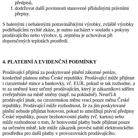
předpisů,
dodržovat další povinnosti stanovené příslušnými právními
přepisy.
S balenými i nebalenými potravinářskými výrobky, zvláště výrobky
podléhajícími rychlé zkáze, je nutno zacházet v souladu s pokyny
prodávajícího nebo výrobce, tj. zejména je uchovávat při
doporučených teplotách prostředí.
4. PLATEBNÍ A EVIDENČNÍ PODMÍNKY
Prodávající přijímá za poskytované plnění zákonné peníze,
konkrétně platnou měnu České republiky. Prodávající může přijímat
i cizozemské mince a bankovky, vč. EUR, pokud se tak rozhodne, a
to za směnný kurz určený prodávajícím, který je zákazníkovi sdělen
zveřejněním na místě směny (např. na pokladně). Neurčí-li
prodávající jinak, na cizozemskou měnu vrací pouze měnu České
republiky. Prodávající může rozhodnout, že za jím poskytované
plnění nebude přijímat hotovost, pokud to umožňují právní předpisy
České republiky, pouze bezhotovostní platby (vč. kartou) nebo
může rozhodnout o tom, že hotovostní platby bude přijímat pouze
na určeném místě, kde může zákazník provést nabití elektronického
prostředku pro další platby v provozovnách prodávajícího.