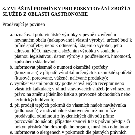
3. ZVLÁŠTNÍ PODMÍNKY PRO POSKYTOVÁNÍ ZBOŽÍ A
SLUŽEB Z OBLASTI GASTRONOMIE
Prodávající je povinen
označovat potravinářské výrobky v pevně uzavřeném
nevratném obalu (nakupované i vlastní výroby), určené buď k
přímé spotřebě, nebo k odnesení, údajem o výrobci, jeho
adresou, IČO, názvem a složením výrobku v souladu s
platnou legislativou, datem výroby a použitelnosti, hmotností,
způsobem skladování;
informovat písemně o nutnosti okamžité spotřeby
(konzumaci) v případě výrobků určených k okamžité spotřebě
(kusové, porcované, vážené, nalévané produkty);
vyrábět vlastní produkty podle schválených receptur nebo
vlastních kalkulací; v rámci stravovacích služeb je vyhrazeno
právo na změnu jídelního lístku z provozně obchodních nebo
technických důvodů;
při prodeji teplých pokrmů do vlastních nádob návštěvníka
(jídlonosičů) v individuálně stanoveném režimu může
prodávající odmítnout z hygienických důvodů přímé
porcování do nádob, případně stanoví-li tak právní předpis či
pokyn příslušného dozorujícího orgánu, musí toto odmítnou;
informovat o alergenech v pokrmech dle platných právních