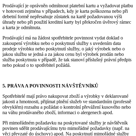
Prodávající je oprávněn odmítnout platební kartu a vyžadovat platbu
v hotovosti zejména v případech, kdy je karta poškozena nebo při
debetní formě nepřesahuje zůstatek na kartě požadovanou výši
úhrady nebo při použití kreditní karty byl překročen úvěrový rámec
a karta je odmítnuta.
Prodávající má na žádost spotřebitele povinnost vydat doklad o
zakoupení výrobku nebo o poskytnutí služby s uvedením data
prodeje výrobku nebo poskytnutí služby, o jaký výrobek nebo o
jakou službu se jedná a za jakou cenu byl výrobek prodán nebo
služba poskytnuta v případě, že tak stanoví příslušný právní předpis
nebo pokud o to spotřebitel požádá.
5. PRÁVA A POVINNOSTI NÁVŠTĚVNÍKŮ
Spotřebitelé mají právo nakupovat zboží a výrobky v deklarované
jakosti a hmotnosti, přijímat plnění služeb ve standardním (profesně
obvyklém) rozsahu a požádat o kontrolní převážení kusového nebo
na váhu prodávaného zboží, informaci o alergenech apod.
Při mimořádném požadavku na poskytované služby je návštěvník
povinen sdělit prodávajícímu tyto mimořádné požadavky (např. na
věci převzaté do úschovy) apod. Na poskytnutí mimořádné služby