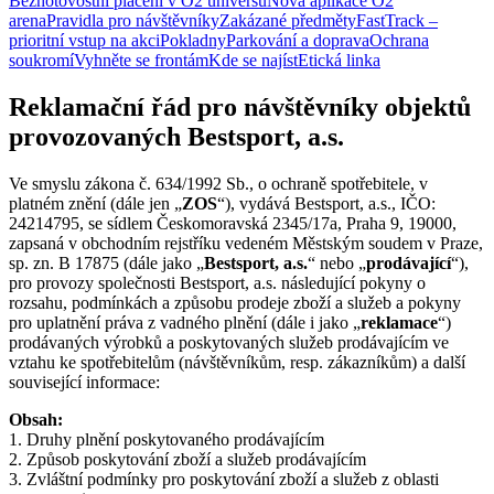
Bezhotovostní placení v O2 universu
Nová aplikace O2
arena
Pravidla pro návštěvníky
Zakázané předměty
FastTrack –
prioritní vstup na akci
Pokladny
Parkování a doprava
Ochrana
soukromí
Vyhněte se frontám
Kde se najíst
Etická linka
Reklamační řád pro návštěvníky objektů
provozovaných Bestsport, a.s.
Ve smyslu zákona č. 634/1992 Sb., o ochraně spotřebitele, v
platném znění (dále jen „
ZOS
“), vydává Bestsport, a.s., IČO:
24214795, se sídlem Českomoravská 2345/17a, Praha 9, 19000,
zapsaná v obchodním rejstříku vedeném Městským soudem v Praze,
sp. zn. B 17875 (dále jako „
Bestsport, a.s.
“ nebo „
prodávající
“),
pro provozy společnosti Bestsport, a.s. následující pokyny o
rozsahu, podmínkách a způsobu prodeje zboží a služeb a pokyny
pro uplatnění práva z vadného plnění (dále i jako „
reklamace
“)
prodávaných výrobků a poskytovaných služeb prodávajícím ve
vztahu ke spotřebitelům (návštěvníkům, resp. zákazníkům) a další
související informace:
Obsah:
1. Druhy plnění poskytovaného prodávajícím
2. Způsob poskytování zboží a služeb prodávajícím
3. Zvláštní podmínky pro poskytování zboží a služeb z oblasti