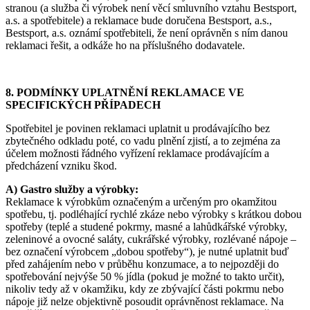
stranou (a služba či výrobek není věcí smluvního vztahu Bestsport,
a.s. a spotřebitele) a reklamace bude doručena Bestsport, a.s.,
Bestsport, a.s. oznámí spotřebiteli, že není oprávněn s ním danou
reklamaci řešit, a odkáže ho na příslušného dodavatele.
8. PODMÍNKY UPLATNĚNÍ REKLAMACE VE
SPECIFICKÝCH PŘÍPADECH
Spotřebitel je povinen reklamaci uplatnit u prodávajícího bez
zbytečného odkladu poté, co vadu plnění zjistí, a to zejména za
účelem možnosti řádného vyřízení reklamace prodávajícím a
předcházení vzniku škod.
A) Gastro služby a výrobky:
Reklamace k výrobkům označeným a určeným pro okamžitou
spotřebu, tj. podléhající rychlé zkáze nebo výrobky s krátkou dobou
spotřeby (teplé a studené pokrmy, masné a lahůdkářské výrobky,
zeleninové a ovocné saláty, cukrářské výrobky, rozlévané nápoje –
bez označení výrobcem „dobou spotřeby“), je nutné uplatnit buď
před zahájením nebo v průběhu konzumace, a to nejpozději do
spotřebování nejvýše 50 % jídla (pokud je možné to takto určit),
nikoliv tedy až v okamžiku, kdy ze zbývající části pokrmu nebo
nápoje již nelze objektivně posoudit oprávněnost reklamace. Na