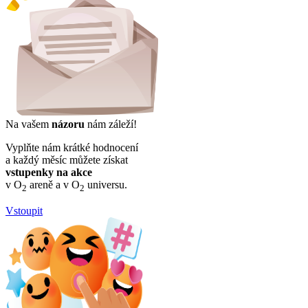
Na vašem
názoru
nám záleží!
Vyplňte nám krátké hodnocení
a každý měsíc můžete získat
vstupenky na akce
v O
areně a v O
universu.
2
2
Vstoupit