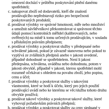
omezení dochází v průběhu poskytování plnění danému
spotřebiteli;
nakupovat zboží od dodavatelů, kteří dle znalostí
prodávajícího nepředstavují riziko pro bezpečnosti
poskytovaných produktů;
prodávat výrobky ve správné hmotnosti, míře nebo množství
a umožnit návštěvníkovi překontrolovat si správnost těchto
údajů pomocí kontrolních měřidel (kalibrovaných, nebo
ověřených) na místě k tomu určených prodávajícím, v souladu
s příslušným právním předpisem;
prodávat výrobky a poskytovat služby v předepsané nebo
schválené jakosti, pokud je závazně stanovena nebo pokud to
vyplývá ze zvláštních předpisů anebo v jakosti uvedené,
případně dohodnuté se spotřebitelem. Není li jakost
předepsána, schválena, uváděna nebo dohodnuta, potom v
jakosti obvyklé, případně v jakosti, kterou spotřebitel mohl
rozumně očekávat s ohledem na povahu zboží, jeho popisu,
cenu a účel;
prodávat výrobky a poskytovat služby s takovými
vlastnostmi, které se hodí k účelu, který pro jejich použití
prodávající uvádí nebo ke kterému se věc/služba tohoto druhu
obvykle používá;
prodávat takové výrobky a poskytovat takové služby, které
vyhovují požadavkům právních předpisů;
prodávat výrobky a poskytovat služby za ceny sjednané v