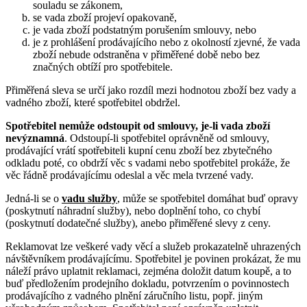
souladu se zákonem,
se vada zboží projeví opakovaně,
je vada zboží podstatným porušením smlouvy, nebo
je z prohlášení prodávajícího nebo z okolností zjevné, že vada
zboží nebude odstraněna v přiměřené době nebo bez
značných obtíží pro spotřebitele.
Přiměřená sleva se určí jako rozdíl mezi hodnotou zboží bez vady a
vadného zboží, které spotřebitel obdržel.
Spotřebitel nemůže odstoupit od smlouvy, je-li vada zboží
nevýznamná
. Odstoupí-li spotřebitel oprávněně od smlouvy,
prodávající vrátí spotřebiteli kupní cenu zboží bez zbytečného
odkladu poté, co obdrží věc s vadami nebo spotřebitel prokáže, že
věc řádně prodávajícímu odeslal a věc mela tvrzené vady.
Jedná-li se o
vadu služby
, může se spotřebitel domáhat buď opravy
(poskytnutí náhradní služby), nebo doplnění toho, co chybí
(poskytnutí dodatečné služby), anebo přiměřené slevy z ceny.
Reklamovat lze veškeré vady věcí a služeb prokazatelně uhrazených
návštěvníkem prodávajícímu. Spotřebitel je povinen prokázat, že mu
náleží právo uplatnit reklamaci, zejména doložit datum koupě, a to
buď předložením prodejního dokladu, potvrzením o povinnostech
prodávajícího z vadného plnění záručního listu, popř. jiným