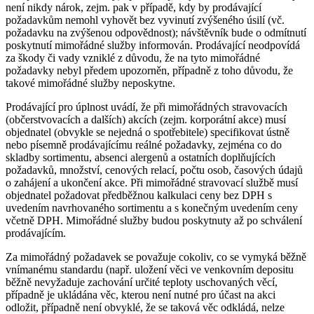
není nikdy nárok, zejm. pak v případě, kdy by prodávající
požadavkům nemohl vyhovět bez vyvinutí zvýšeného úsilí (vč.
požadavku na zvýšenou odpovědnost); návštěvník bude o odmítnutí
poskytnutí mimořádné služby informován. Prodávající neodpovídá
za škody či vady vzniklé z důvodu, že na tyto mimořádné
požadavky nebyl předem upozorněn, případně z toho důvodu, že
takové mimořádné služby neposkytne.
Prodávající pro úplnost uvádí, že při mimořádných stravovacích
(občerstvovacích a dalších) akcích (zejm. korporátní akce) musí
objednatel (obvykle se nejedná o spotřebitele) specifikovat ústně
nebo písemně prodávajícímu reálné požadavky, zejména co do
skladby sortimentu, absenci alergenů a ostatních doplňujících
požadavků, množství, cenových relací, počtu osob, časových údajů
o zahájení a ukončení akce. Při mimořádné stravovací službě musí
objednatel požadovat předběžnou kalkulaci ceny bez DPH s
uvedením navrhovaného sortimentu a s konečným uvedením ceny
včetně DPH. Mimořádné služby budou poskytnuty až po schválení
prodávajícím.
Za mimořádný požadavek se považuje cokoliv, co se vymyká běžně
vnímanému standardu (např. uložení věci ve venkovním depositu
běžně nevyžaduje zachování určité teploty uschovaných věcí,
případně je ukládána věc, kterou není nutné pro účast na akci
odložit, případně není obvyklé, že se taková věc odkládá, nelze