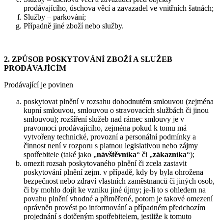
prodávajícího, úschova věcí a zavazadel ve vnitřních šatnách;
Služby – parkování;
Případně jiné zboží nebo služby.
2. ZPŮSOB POSKYTOVÁNÍ ZBOŽÍ A SLUŽEB
PRODÁVAJÍCÍM
Prodávající je povinen
poskytovat plnění v rozsahu dohodnutém smlouvou (zejména
kupní smlouvou, smlouvou o stravovacích službách či jinou
smlouvou); rozšíření služeb nad rámec smlouvy je v
pravomoci prodávajícího, zejména pokud k tomu má
vytvořeny technické, provozní a personální podmínky a
činnost není v rozporu s platnou legislativou nebo zájmy
spotřebitele (také jako „
návštěvníka
“ či „
zákazníka
“);
omezit rozsah poskytovaného plnění či zcela zastavit
poskytování plnění zejm. v případě, kdy by byla ohrožena
bezpečnost nebo zdraví vlastních zaměstnanců či jiných osob,
či by mohlo dojít ke vzniku jiné újmy; je-li to s ohledem na
povahu plnění vhodné a přiměřené, potom je takové omezení
oprávněn provést po informování a případném předchozím
projednání s dotčeným spotřebitelem, jestliže k tomuto