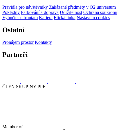
Pravidla pro návštěvníky
Zakázané předměty v O2 universum
Pokladny
Parkování a doprava
Udržitelnost
Ochrana soukromí
Vyhněte se frontám
Kariéra
Etická linka
Nastavení cookies
Ostatní
Pronájem prostor
Kontakty
Partneři
ČLEN SKUPINY PPF
Member of