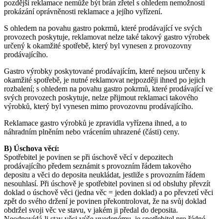
pozdější reklamace nemůže být brán zřetel s ohledem nemožnosti
prokázání oprávněnosti reklamace a jejího vyřízení.
S ohledem na povahu gastro pokrmů, které prodávající ve svých
provozech poskytuje, reklamovat nelze také takový gastro výrobek
určený k okamžité spotřebě, který byl vynesen z provozovny
prodávajícího.
Gastro výrobky poskytované prodávajícím, které nejsou určeny k
okamžité spotřebě, je nutné reklamovat nejpozději ihned po jejich
rozbalení; s ohledem na povahu gastro pokrmů, které prodávající ve
svých provozech poskytuje, nelze přijmout reklamaci takového
výrobků, který byl vynesen mimo provozovnu prodávajícího.
Reklamace gastro výrobků je zpravidla vyřízena ihned, a to
náhradním plněním nebo vrácením uhrazené (části) ceny.
B) Úschova věcí:
Spotřebitel je povinen se při úschově věcí v depozitech
prodávajícího předem seznámit s provozním řádem takového
depositu a věci do deposita neukládat, jestliže s provozním řádem
nesouhlasí. Při úschově je spotřebitel povinen si od obsluhy převzít
doklad o úschově věci (jedna věc = jeden doklad) a po převzetí věci
zpět do svého držení je povinen překontrolovat, že na svůj doklad
obdržel svoji věc ve stavu, v jakém ji předal do deposita.
Neodpovídá-li stav věci výše uvedenému, je spotřebitel pro řádné