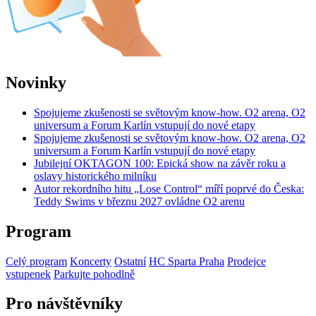
Novinky
Spojujeme zkušenosti se světovým know-how. O2 arena, O2
universum a Forum Karlín vstupují do nové etapy
Spojujeme zkušenosti se světovým know-how. O2 arena, O2
universum a Forum Karlín vstupují do nové etapy
Jubilejní OKTAGON 100: Epická show na závěr roku a
oslavy historického milníku
Autor rekordního hitu „Lose Control“ míří poprvé do Česka:
Teddy Swims v březnu 2027 ovládne O2 arenu
Program
Celý program
Koncerty
Ostatní
HC Sparta Praha
Prodejce
vstupenek
Parkujte pohodlně
Pro návštěvníky