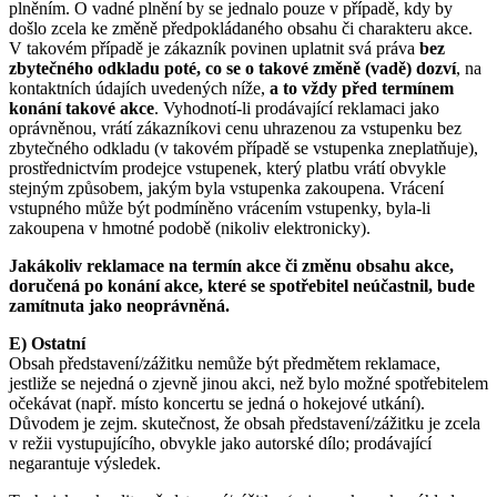
plněním. O vadné plnění by se jednalo pouze v případě, kdy by
došlo zcela ke změně předpokládaného obsahu či charakteru akce.
V takovém případě je zákazník povinen uplatnit svá práva
bez
zbytečného odkladu poté, co se o takové změně (vadě) dozví
, na
kontaktních údajích uvedených níže,
a to vždy před termínem
konání takové akce
. Vyhodnotí-li prodávající reklamaci jako
oprávněnou, vrátí zákazníkovi cenu uhrazenou za vstupenku bez
zbytečného odkladu (v takovém případě se vstupenka zneplatňuje),
prostřednictvím prodejce vstupenek, který platbu vrátí obvykle
stejným způsobem, jakým byla vstupenka zakoupena. Vrácení
vstupného může být podmíněno vrácením vstupenky, byla-li
zakoupena v hmotné podobě (nikoliv elektronicky).
Jakákoliv reklamace na termín akce či změnu obsahu akce,
doručená po konání akce, které se spotřebitel neúčastnil, bude
zamítnuta jako neoprávněná.
E) Ostatní
Obsah představení/zážitku nemůže být předmětem reklamace,
jestliže se nejedná o zjevně jinou akci, než bylo možné spotřebitelem
očekávat (např. místo koncertu se jedná o hokejové utkání).
Důvodem je zejm. skutečnost, že obsah představení/zážitku je zcela
v režii vystupujícího, obvykle jako autorské dílo; prodávající
negarantuje výsledek.