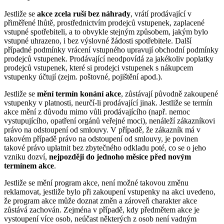
Jestliže se
akce zcela ruší bez náhrady
, vrátí prodávající v
přiměřené lhůtě, prostřednictvím prodejců vstupenek, zaplacené
vstupné spotřebiteli, a to obvykle stejným způsobem, jakým bylo
vstupné uhrazeno, i bez výslovné žádosti spotřebitele. Další
případné podmínky vrácení vstupného upravují obchodní podmínky
prodejců vstupenek. Prodávající neodpovídá za jakékoliv poplatky
prodejců vstupenek, které si prodejci vstupenek s nákupcem
vstupenky účtují (zejm. poštovné, pojištění apod.).
Jestliže se
mění termín konání akce
, zůstávají původně zakoupené
vstupenky v platnosti, neurčí-li prodávající jinak. Jestliže se termín
akce mění z důvodu mimo vůli prodávajícího (např. nemoc
vystupujícího, opatření orgánů veřejné moci), nenáleží zákazníkovi
právo na odstoupení od smlouvy. V případě, že zákazník má v
takovém případě právo na odstoupení od smlouvy, je povinen
takové právo uplatnit bez zbytečného odkladu poté, co se o jeho
vzniku dozví,
nejpozději do jednoho měsíce před novým
termínem akce
.
Jestliže se mění program akce, není možné takovou změnu
reklamovat, jestliže bylo při zakoupení vstupenky na akci uvedeno,
že program akce může doznat změn a zároveň charakter akce
zůstává zachován. Zejména v případě, kdy předmětem akce je
vystoupení více osob, neúčast některých z osob není vadným