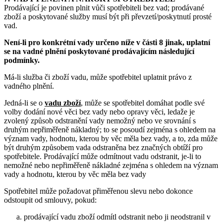
Prodávající je povinen plnit vůči spotřebiteli bez vad; prodávané
zboží a poskytované služby musí být při převzetí/poskytnutí prosté
vad.
Není-li pro konkrétní vady určeno níže v části 8 jinak, uplatní
se na vadné plnění poskytované prodávajícím následující
podmínky.
Má-li služba či zboží vadu, může spotřebitel uplatnit právo z
vadného plnění.
Jedná-li se o
vadu zboží
, může se spotřebitel domáhat podle své
volby dodání nové věci bez vady nebo opravy věci, ledaže je
zvolený způsob odstranění vady nemožný nebo ve srovnání s
druhým nepřiměřeně nákladný; to se posoudí zejména s ohledem na
význam vady, hodnotu, kterou by věc měla bez vady, a to, zda může
být druhým způsobem vada odstraněna bez značných obtíží pro
spotřebitele. Prodávající může odmítnout vadu odstranit, je-li to
nemožné nebo nepřiměřeně nákladné zejména s ohledem na význam
vady a hodnotu, kterou by věc měla bez vady
Spotřebitel může požadovat přiměřenou slevu nebo dokonce
odstoupit od smlouvy, pokud:
prodávající vadu zboží odmítl odstranit nebo ji neodstranil v