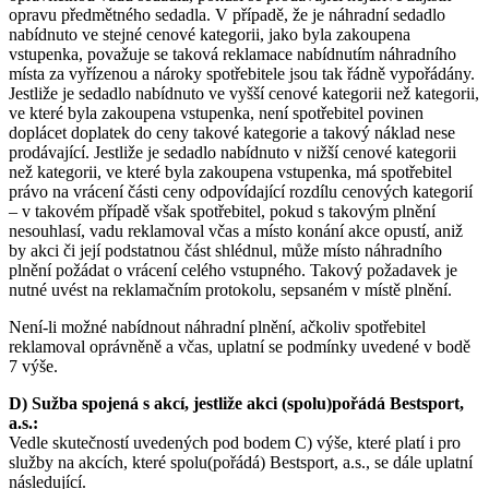
opravu předmětného sedadla. V případě, že je náhradní sedadlo
nabídnuto ve stejné cenové kategorii, jako byla zakoupena
vstupenka, považuje se taková reklamace nabídnutím náhradního
místa za vyřízenou a nároky spotřebitele jsou tak řádně vypořádány.
Jestliže je sedadlo nabídnuto ve vyšší cenové kategorii než kategorii,
ve které byla zakoupena vstupenka, není spotřebitel povinen
doplácet doplatek do ceny takové kategorie a takový náklad nese
prodávající. Jestliže je sedadlo nabídnuto v nižší cenové kategorii
než kategorii, ve které byla zakoupena vstupenka, má spotřebitel
právo na vrácení části ceny odpovídající rozdílu cenových kategorií
– v takovém případě však spotřebitel, pokud s takovým plnění
nesouhlasí, vadu reklamoval včas a místo konání akce opustí, aniž
by akci či její podstatnou část shlédnul, může místo náhradního
plnění požádat o vrácení celého vstupného. Takový požadavek je
nutné uvést na reklamačním protokolu, sepsaném v místě plnění.
Není-li možné nabídnout náhradní plnění, ačkoliv spotřebitel
reklamoval oprávněně a včas, uplatní se podmínky uvedené v bodě
7 výše.
D) Sužba spojená s akcí, jestliže akci (spolu)pořádá Bestsport,
a.s.:
Vedle skutečností uvedených pod bodem C) výše, které platí i pro
služby na akcích, které spolu(pořádá) Bestsport, a.s., se dále uplatní
následující.